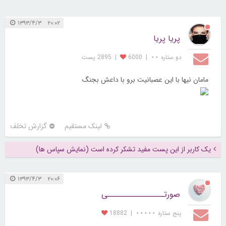
۲۰:۰۲ ۱۳۹۳/۴/۳
پریا پریا
دو ستاره ⋆⋆
|
6000
|
2895 پست
مامان نیها با این عصبانیت برو با داعش بجنگ
لینک مستقیم
گزارش تخلف
یک کاربر از این پست مفید تشکر کرده است (نمایش سپاس ها)
۲۰:۰۶ ۱۳۹۳/۴/۳
صورتــــــــــــــــی
پنج ستاره ⋆⋆⋆⋆⋆
|
18882