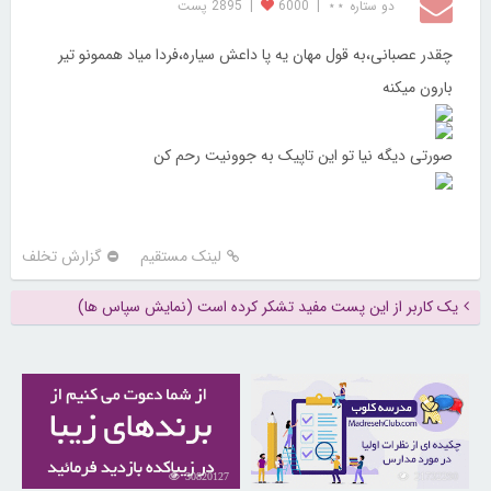
دو ستاره ⋆⋆
|
6000
|
2895 پست
چقدر عصبانی،به قول مهان یه پا داعش سیاره،فردا میاد هممونو تیر
بارون میکنه
صورتی دیگه نیا تو این تاپیک به جوونیت رحم کن
لینک مستقیم
گزارش تخلف
یک کاربر از این پست مفید تشکر کرده است (نمایش سپاس ها)
30820127
21732290