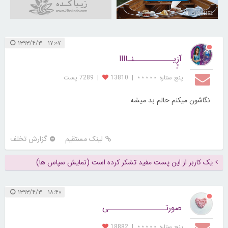
31044152
۱۷:۰۷ ۱۳۹۳/۴/۳
آزِِِِیـــــــــــنـاااا
پنج ستاره ⋆⋆⋆⋆⋆
|
13810
|
7289 پست
نگاشون میکنم حالم بد میشه
لینک مستقیم
گزارش تخلف
یک کاربر از این پست مفید تشکر کرده است (نمایش سپاس ها)
۱۸:۴۰ ۱۳۹۳/۴/۳
صورتــــــــــــــــی
پنج ستاره ⋆⋆⋆⋆⋆
|
18882