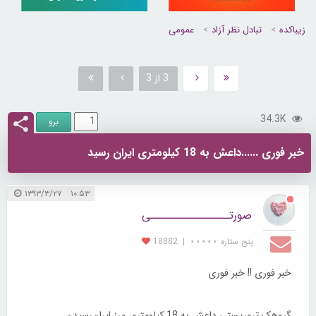
زیباکده
تبادل نظر آزاد
عمومی
3 از 3
34.3K
خبر فوری ......داعش به 18 کیلومتری ایران رسید
۱۰:۵۳ ۱۳۹۳/۳/۲۷
صورتــــــــــــــــی
پنج ستاره ⋆⋆⋆⋆⋆
|
18882
ﺧﺒﺮ ﻓﻮﺭﯼ !! خبر فوری
ﮔﺮﻭﻫﮏ ﺗﺮﻭﺭﯾﺴﺘﯽ ﺩﺍﻋﺶ ﺑﻪ 18 ﮐﯿﻠﻮﻣﺘﺮﯼ ﻣﺮﺯ ﺍﯾﺮﺍﻥﺭﺳﯿﺪﻥ