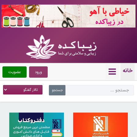
10722473
خانه
ورود
عضویت