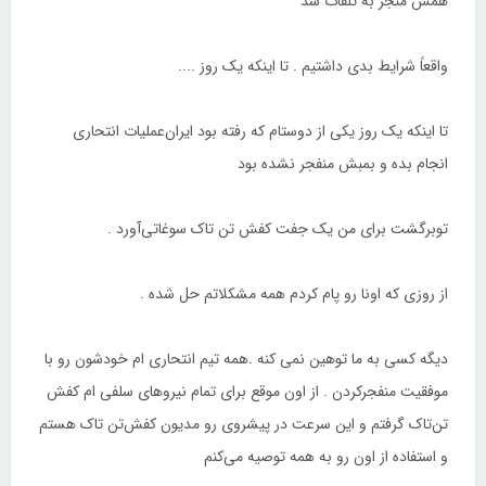
ﻫﻤﺶ ﻣﻨﺠﺮ ﺑﻪ ﺗﻠﻔﺎﺕ ﺷﺪ
ﻭﺍﻗﻌﺎً ﺷﺮﺍﯾﻂ ﺑﺪﯼ ﺩﺍﺷﺘﯿﻢ . ﺗﺎ ﺍﯾﻨﮑﻪ ﯾﮏ ﺭﻭﺯ ....
تا اینکه یک روز ﯾﮑﯽ ﺍﺯ ﺩﻭﺳﺘﺎﻡ ﮐﻪ ﺭﻓﺘﻪ ﺑﻮﺩ ﺍﯾﺮﺍﻥﻋﻤﻠﯿﺎﺕ ﺍﻧﺘﺤﺎﺭﯼ
ﺍﻧﺠﺎﻡ ﺑﺪﻩ ﻭ ﺑﻤﺒﺶ ﻣﻨﻔﺠﺮ ﻧﺸﺪﻩ ﺑﻮﺩ
ﺗﻮﺑﺮﮔﺸﺖ ﺑﺮﺍﯼ ﻣﻦ ﯾﮏ ﺟﻔﺖ ﮐﻔﺶ ﺗﻦ ﺗﺎﮎ ﺳﻮﻏﺎﺗﯽﺁﻭﺭﺩ .
ﺍﺯ ﺭﻭﺯﯼ ﮐﻪ ﺍﻭﻧﺎ ﺭﻭ ﭘﺎﻡ ﮐﺮﺩﻡ ﻫﻤﻪ ﻣﺸﮑﻼﺗﻢ ﺣﻞ ﺷﺪﻩ .
ﺩﯾﮕﻪ ﮐﺴﯽ ﺑﻪ ﻣﺎ ﺗﻮﻫﯿﻦ ﻧﻤﯽ ﮐﻨﻪ .ﻫﻤﻪ ﺗﯿﻢ ﺍﻧﺘﺤﺎﺭﯼ ﺍﻡ ﺧﻮﺩﺷﻮﻥ ﺭﻭ ﺑﺎ
ﻣﻮﻓﻘﯿﺖ ﻣﻨﻔﺠﺮﮐﺮﺩﻥ . ﺍﺯ ﺍﻭﻥ ﻣﻮﻗﻊ ﺑﺮﺍﯼ ﺗﻤﺎﻡ ﻧﯿﺮﻭﻫﺎﯼ ﺳﻠﻔﯽ ﺍﻡ ﮐﻔﺶ
ﺗﻦﺗﺎﮎ ﮔﺮﻓﺘﻢ ﻭ ﺍﯾﻦ ﺳﺮﻋﺖ ﺩﺭ ﭘﯿﺸﺮﻭﯼ ﺭﻭ ﻣﺪﯾﻮﻥ ﮐﻔﺶﺗﻦ ﺗﺎﮎ ﻫﺴﺘﻢ
ﻭ ﺍﺳﺘﻔﺎﺩﻩ ﺍﺯ ﺍﻭﻥ ﺭﻭ ﺑﻪ ﻫﻤﻪ ﺗﻮﺻﯿﻪ ﻣﯽﮐﻨﻢ