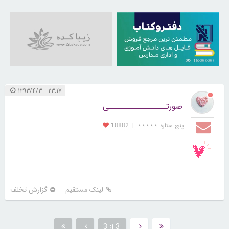
16880380
۲۳:۱۷ ۱۳۹۳/۴/۳
صورتــــــــــــــــی
پنج ستاره ⋆⋆⋆⋆⋆
|
18882
لینک مستقیم
گزارش تخلف
3 از 3