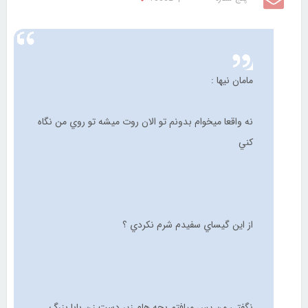
مامان نيها :
نه واقعا ميخوام بدونم تو الان روت ميشه تو روي من نگاه
كني
از اين گيساي سفيدم شرم نكردي ؟
نگفتي من پس ميافتم بچه هام زير دست زن بابا بزرگ