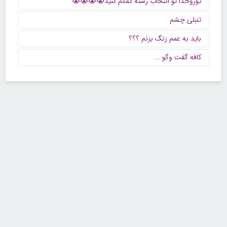
توروخدا تو انتخاب رشته کمکم کنید😭😭😭😭
تنبلی چشم
باید به عمم زنگ بزنم ؟؟؟
كافه گفت وگو ...
تماس با ما
تلفن : ۲۲۶۸۹۶۴۳ (۰۲۱)
شنبه تا چهارشنبه از ساعت 9 تا 5 منتظر شنیدن صدای گرم شما هستیم.
همچنین برای درج آگهی، مشاوره برای توسعه کسب و کارتان با ما تماس بگیرید.
ایمیل: info[@]zibakade[dot]com