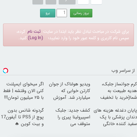
برای شرکت در مباحث تبادل نظر باید ابتدا در سایت
ثبت نام
کرده،
سپس نام کاربری و کلمه عبور خود را وارد نمایید؛
(Log In)
کنید.
از سراسر وب
کرم جوانساز جلبک،
ویدیو هولناک از جوان
اگر میخوای ایمپلنت
هدیه طبیعت به
کارتن خوابی که
کنی الان وقتشه | فقط
شما(خرید با تخفیف
میلیاردر شد. آموزش
با ۲۵ میلیون تومان!!!
ویژه)
رایگان
پایان دغدغه هزینه های
کشف جدید: جلبک
گردونه شانس بدون
دندان پزشکی با پک
اسپیرولینا پیری را
پوچ از PS5 تا آیفون17
سفید کننده خانگی
متوقف می
و بیت کوین 🔥
کند50%تخفیف