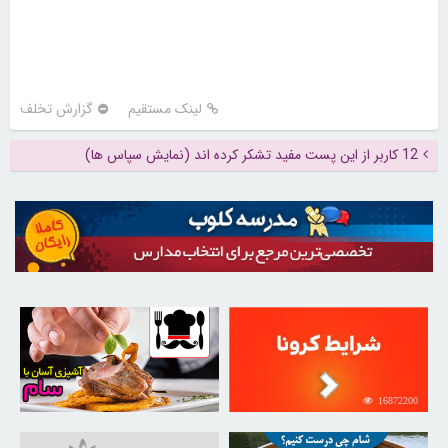
لینک مستقیم
گزارش تخلف
12 کاربر از این پست مفید تشکر کرده اند (نمایش سپاس ها)
30258995
16872200