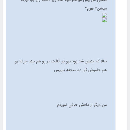
ميشن؟ هوم؟
حالا كه اينطور شد زود برو تو اتاقت در رو هم ببند چراغا رو
هم خاموش كن ده صحفه بنويس
من ديگر از داعش حرفي نميزنم