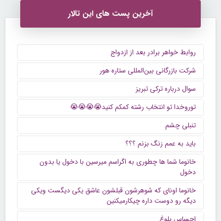
آخرین پست های این تالار
روابط خواهر برادر بعد از ازدواج
شرکت بازرگانی بین‌المللی ستاره هور
سوال درباره ترکی تبریز
توروخدا تو انتخاب رشته کمکم کنید😭😭😭😭
تنبلی چشم
باید به عمم زنگ بزنم ؟؟؟
خانوما شما ها چطوری به اگراسم میرسین با دخول یا بدون
دخول
خانوما اونای که شوهرشون قبلشون عاشق یکی دیگست ویکی
دیگه رو دوست داره چیکارمیکنین
احساس بلوغ