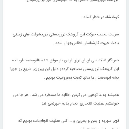
ﮐﺮﻣﺎﻧﺸﺎﻩ ﺩﺭ ﺧﻄﺮ ﮐﺎﻣﻠﻪ .
ﺳﺮﻋﺖ ﻋﺠﯿﺐ ﺣﺮﮐﺖ ﺍﯾﻦ ﮔﺮﻭﻫﮏ ﺗﺮﻭﺭﯾﺴﺘﯽ ﺩﺭﭘﯿﺸﺮﻓﺖ ﻫﺎﯼ ﺯﻣﯿﻨﯽ
ﺑﺎﻋﺚ ﺣﯿﺮﺕ ﮐﺎﺭﺷﻨﺎﺳﺎﻥ ﻧﻈﺎﻣﯽﺟﻬﺎﻥ ﺷﺪﻩ .
ﺧﺒﺮﻧﮕﺎﺭ ﺷﺒﮑﻪ ﺳﯽ ﺍﻥ ﺍﻥ ﺑﺮﺍﯼ ﺍﻭﻟﯿﻦ ﺑﺎﺭ ﻣﻮﻓﻖ ﺷﺪﻩ ﺑﺎﺍﺑﻮﻣﺤﻤﺪ ﻓﺮﻣﺎﻧﺪﻩ
ﺍﯾﻦ ﮔﺮﻭﻫﮏ ﺗﺮﻭﺭﯾﺴﺘﯽ ﻣﺼﺎﺣﺒﻪ ﮐﺮﺩﻩﻭ ﺩﻟﯿﻞ ﺍﯾﻦ ﭘﯿﺮﻭﺯﯼ ﺳﺮﯾﻊ ﺭﻭ ﺟﻮﯾﺎ
ﺑﺸﻪ ﺍﺑﻮﻣﺤﻤﺪ : ﻣﺎ ﺳﺎﻟﻬﺎ ﺗﺤﺖ ﻣﺤﺮﻭﻣﯿﺖ ﺑﻮﺩﯾﻢ .
ﻫﻤﯿﺸﻪ ﺑﻪ ﻣﺎ ﺗﻮﻫﯿﻦ ﻣﯽ ﮐﺮﺩﻥ .ﻋﻘﺎﯾﺪ ﻣﺎ ﻣﺴﺨﺮﻩ ﻣﯽ ﺷﺪ . ﻫﺮ ﺟﺎ ﻣﯽ
ﺧﻮﺍﺳﺘﯿﻢ ﻋﻤﻠﯿﺎﺕ ﺍﻧﺘﺤﺎﺭﯼ ﺍﻧﺠﺎﻡ ﺑﺪﯾﻢ ﺟﻮﺭﻧﻤﯽ ﺷﺪ
ﺗﻮﯼ ﺳﻮﺭﯾﻪ ﻭ ﯾﻤﻦ ﻭ ﺑﺤﺮﯾﻦ ﻭ ... ﮐﻠﯽ ﻋﻤﻠﯿﺎﺕ ﺍﻧﺠﺎﻡﺩﺍﺩﻩ ﺑﻮﺩﯾﻢ ﮐﻪ