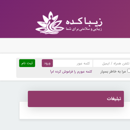
ثبت نام
مرا به خاطر بسپار
کلمه عبورم را فراموش کرده ام!
تبلیغات