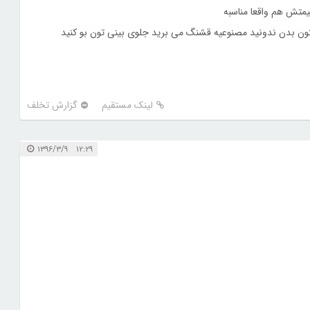
قیمتش هم واقعا مناسبه
تون بدن ندونید مصنوعیه قشنگ می برید جلوی بینی تون بو کنید
لینک مستقیم
گزارش تخلف
۱۲:۲۹ ۱۳۹۶/۳/۹