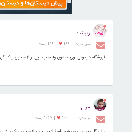
زیباکده
مدیر سایت
|
166
|
186 پست
فروشگاه هارمونی توی خیابون ولیعصر پایین تر از میدون ونک گ
مریم
دو ستاره ⋆⋆
|
844
|
2439 پست
برای گل مصنوعی من فقط فقط اکسیر بالاتر از میدان ونک پیشنها