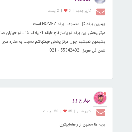
کاربر جديد
|
0
|
2 پست
بهترین برند گل مصنوعی برند HOMEZ است .
مرکز پخش این برند تو پاساژ تاج طبقه 1- پلاک 15 ، تو خیابان صابونیان شوش هست . جدیدترین گلها و گلدونها رو دارن .
پشیمون نمیشید چون مرکز پخش قیمتهاشم نسبت به مغازه های ت
تلفن گل هومز : 55342482 - 021
بهار ع ز.ز
کاربر فعال
|
35
|
150 پست
بچه ها ممنون از راهنماییتون