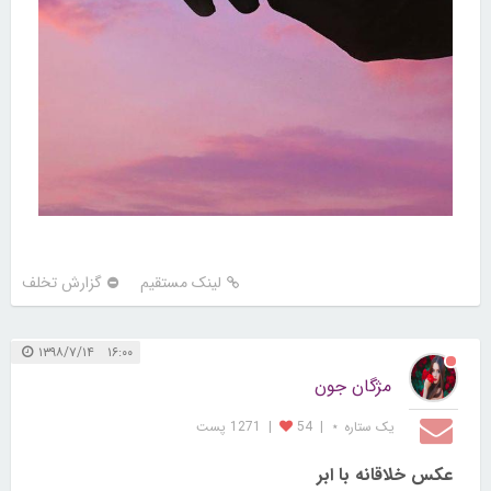
لینک مستقیم
گزارش تخلف
۱۶:۰۰ ۱۳۹۸/۷/۱۴
مژگان جون
یک ستاره ⋆
|
54
|
1271 پست
عکس خلاقانه با ابر