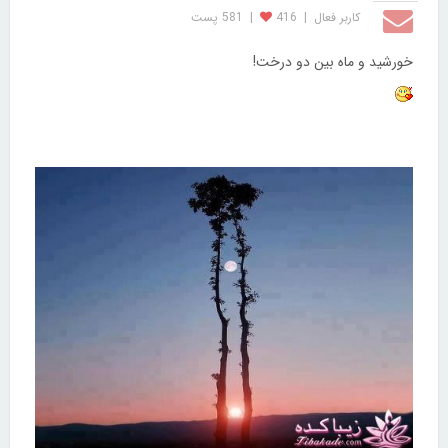
کاربر فعال
|
416
|
581 پست
خورشید و ماه بین دو درخت!