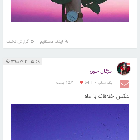
لینک مستقیم
گزارش تخلف
۱۵:۵۸ ۱۳۹۸/۷/۱۴
مژگان جون
یک ستاره ⋆
|
54
|
1271 پست
عکس خلاقانه با ماه