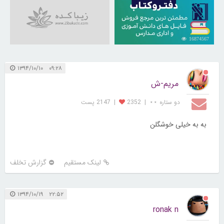
16874567
۰۹:۲۸ ۱۳۹۴/۱۰/۱۰
مریم-ش
دو ستاره ⋆⋆
|
2352
|
2147 پست
به به خیلی خوشگلن
لینک مستقیم
گزارش تخلف
۲۲:۵۲ ۱۳۹۴/۱۰/۱۹
ronak n