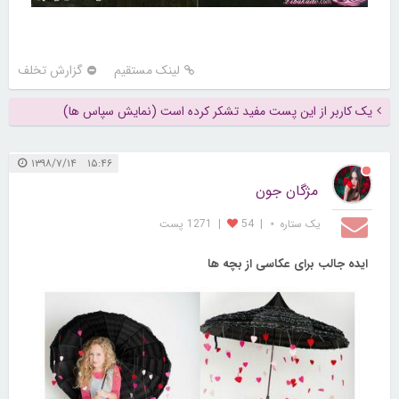
لینک مستقیم
گزارش تخلف
یک کاربر از این پست مفید تشکر کرده است (نمایش سپاس ها)
۱۵:۴۶ ۱۳۹۸/۷/۱۴
مژگان جون
یک ستاره ⋆
|
54
|
1271 پست
ایده جالب برای عکاسی از بچه ها