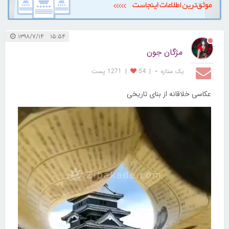
۱۵:۵۴ ۱۳۹۸/۷/۱۴
مژگان جون
یک ستاره ⋆
|
54
|
1271 پست
عکاسی خلاقانه از بنای تاریخی