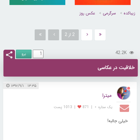
زیباکده
سرگرمی
عکس روز
2 از 2
42.2K
خلاقیت در عکاسی
۱۳:۳۵ ۱۳۹۲/۹/۱
میترا
یک ستاره ⋆
|
871
|
1013 پست
خیلی جالبه!