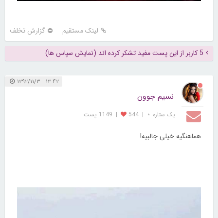
لینک مستقیم
گزارش تخلف
5 کاربر از این پست مفید تشکر کرده اند (نمایش سپاس ها)
۱۳:۴۲ ۱۳۹۲/۱۱/۳
نسیم جوون
یک ستاره ⋆
|
544
|
1149 پست
هماهنگیه خیلی جالبیه!