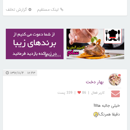
لینک مستقیم
گزارش تخلف
30814314
30253182
۱۲:۴۳ ۱۳۹۲/۱۱/۴
بهار دخت
کاربر فعال
|
86
|
339 پست
خیلی جالبه هاااا!
دقیقا همرنگ!