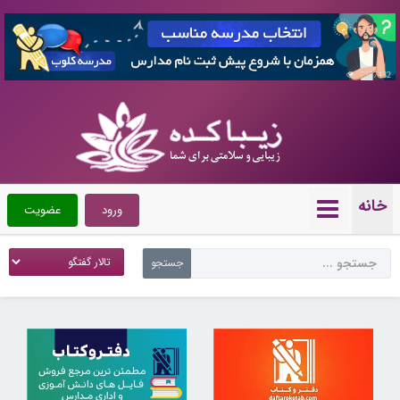
7357432
خانه
ورود
عضویت