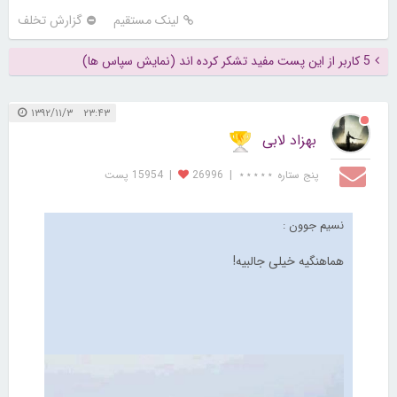
لینک مستقیم
گزارش تخلف
5 کاربر از این پست مفید تشکر کرده اند (نمایش سپاس ها)
۲۳:۴۳ ۱۳۹۲/۱۱/۳
بهزاد لابی
پنج ستاره ⋆⋆⋆⋆⋆
|
26996
|
15954 پست
نسیم جوون :
هماهنگیه خیلی جالبیه!