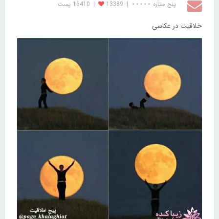
پنج ستاره ⋆⋆⋆⋆⋆
|
13389
|
16410 پست
خلاقیت در عکاسی