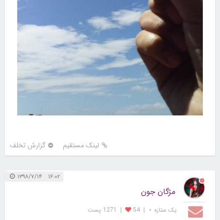
لینک مستقیم
گزارش تخلف
۱۶:۰۲ ۱۳۹۸/۷/۱۴
مژگان جون
یک ستاره ⋆
|
54
|
1271 پست