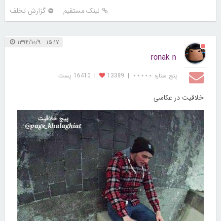
لینک مستقیم
گزارش تخلف
۱۵:۱۷ ۱۳۹۴/۱۰/۹
ronak n
پنج ستاره ⋆⋆⋆⋆⋆
|
13389
|
16410 پست
خلاقیت در عکاسی