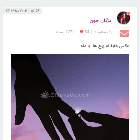
۱۵:۵۹ ۱۳۹۸/۷/۱۴
مژگان جون
یک ستاره ⋆
|
54
|
1271 پست
عکس خلاقانه زوج ها با ماه