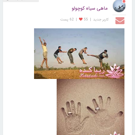
ماهی سیاه کوچولو
کاربر جديد
|
55
|
62 پست