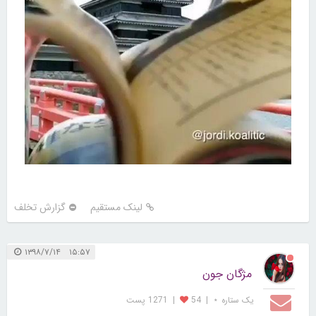
لینک مستقیم
گزارش تخلف
۱۵:۵۷ ۱۳۹۸/۷/۱۴
مژگان جون
یک ستاره ⋆
|
54
|
1271 پست