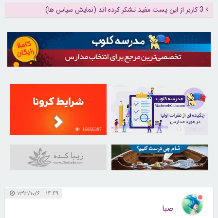
3 کاربر از این پست مفید تشکر کرده اند (نمایش سپاس ها)
16866387
21726477
31038339
۱۴:۴۹ ۱۳۹۲/۱۰/۶
صبا