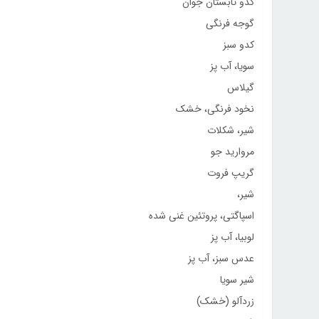
کدو تابستان جوان
گوجه فرنگی
کدو سبز
سویا، آب پز
گیلاس
نخود فرنگی، خشک
شیر، شکلات
مروارید جو
گریپ فروت
شیر،
اسپاگتی، پروتئین غنی شده
لوبیا، آب پز
عدس سبز، آب پز
شیر سویا
زردآلو (خشک)