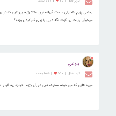
کاربر فعال
|
86
|
339 پست
بعضی رِژیم هاخیلی سخت گیرانه ترن. مثلا رژیم پروتئین که در روز
میخوای وزنت رو ثابت نگه داری یا برای کم کردن وزنه؟
بلوندی
کاربر فعال
|
567
|
644 پست
میوه هایی که می دونم ممنوعه توی دوران رژیم: خربزه زرد آلو و ان