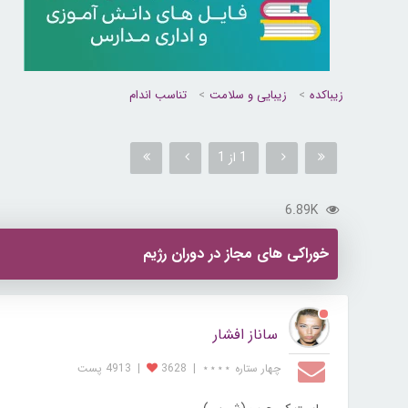
زیباکده
زیبایی و سلامت
تناسب اندام
1 از 1
6.89K
خوراکی های مجاز در دوران رژیم
ساناز افشار
چهار ستاره ⋆⋆⋆⋆
|
3628
|
4913 پست