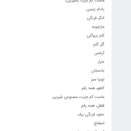
ماست کم چرب (شیرین)
بادام زمینی
کنگر فرنگی
مارچوبه
کلم بروکلی
گل کلم
کرفس
خیار
بادمجان
لوبیا سبز
کاهو، همه رقم
ماست کم چرب، مصنوعی شیرین
فلفل، همه رقم
نخود فرنگی برف
اسفناج