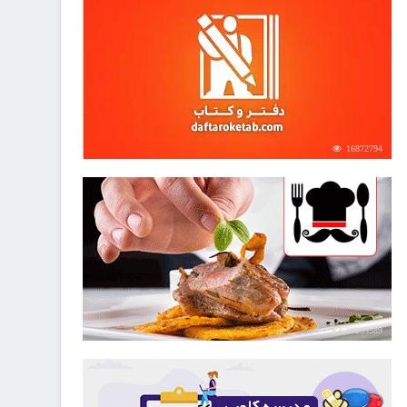
16872794
30259589