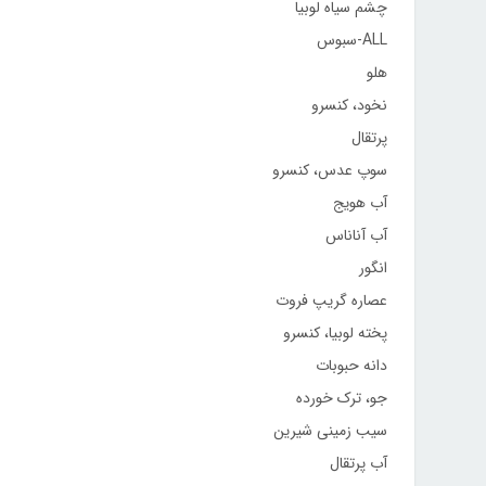
چشم سیاه لوبیا
ALL-سبوس
هلو
نخود، کنسرو
پرتقال
سوپ عدس، کنسرو
آب هویج
آب آناناس
انگور
عصاره گریپ فروت
پخته لوبیا، کنسرو
دانه حبوبات
جو، ترک خورده
سیب زمینی شیرین
آب پرتقال