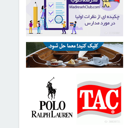
21732884
31044746
30820721