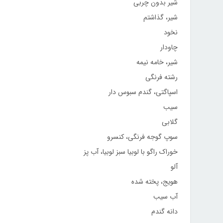
شیر بدون چربی
شیر، گذاشتم
نخود
چاودار
شیر، خامه نیمه
رشته فرنگی
اسپاگتی، گندم سبوس دار
سیب
گلابی
سوپ گوجه فرنگی، کنسرو
خوراک راگو با لوبیا سبز لوبیا، آب پز
آلو
هویج، پخته شده
آب سیب
دانه گندم