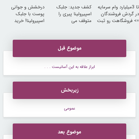
(تخفیف ویژه)
ساخت!
تا 3میلیارد وام سرمایه
کشف جدید: جلبک
درخشش و جوانی
در گردش فروشندگان
اسپیرولینا پیری را
پوست با جلبک
=> فروشگاهت رو ثبت
متوقف می
اسپیرولینا! خرید
کن
کند50%تخفیف
محصول با تخفیف ویژه
موضوع قبل
ابراز علاقه به این آسانیست . . .
زیربخش
عمومی
موضوع بعد