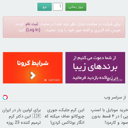
برای شرکت در مباحث تبادل نظر باید ابتدا در سایت
ثبت نام
کرده،
سپس نام کاربری و کلمه عبور خود را وارد نمایید؛
(Log In)
کنید.
16870303
30818230
از سراسر وب
خرید موبایل با اسنپ
این کرم جلبک، جوری
برای اولین بار در ایران
پی | در ۴ قسط بدون
چروکاتو صاف میکنه که
🇮🇷 این دکتر کرم
سود و کارمزد!
انگار بوتاکس کردی!
ترمیم کننده 23 روزه