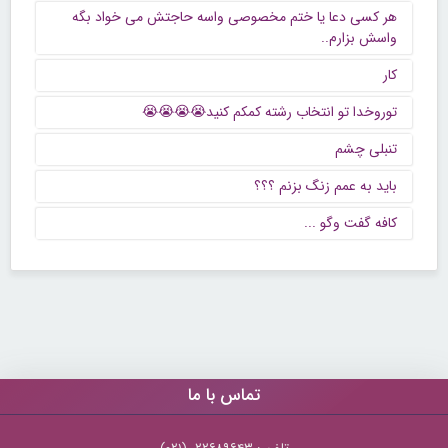
هر کسی دعا یا ختم مخصوصی واسه حاجتش می خواد بگه
واسش بزارم..
کار
توروخدا تو انتخاب رشته کمکم کنید😭😭😭😭
تنبلی چشم
باید به عمم زنگ بزنم ؟؟؟
كافه گفت وگو ...
تماس با ما