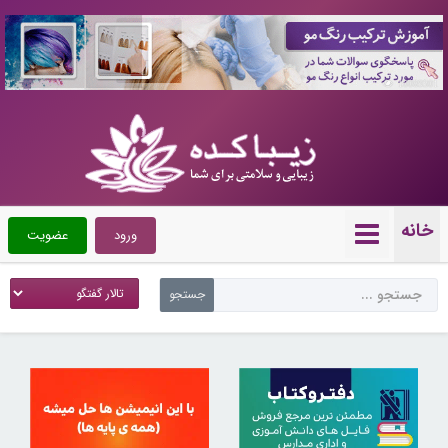
10089301
خانه
ورود
عضویت