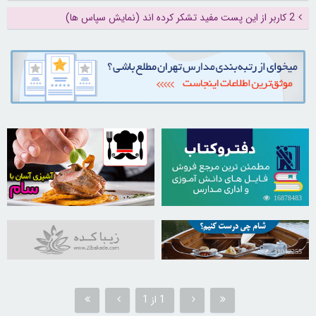
2 کاربر از این پست مفید تشکر کرده اند (نمایش سپاس ها)
30257098
16878483
31042255
1 از 1