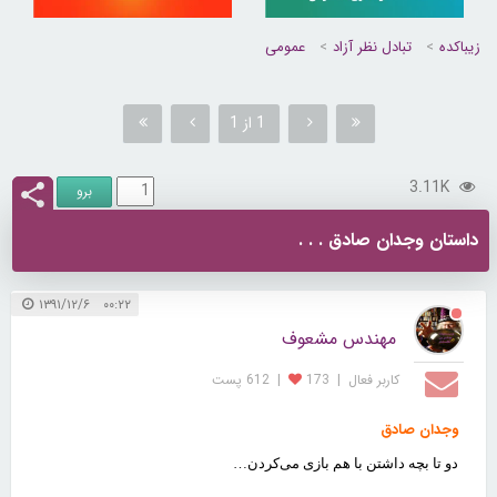
زیباکده
تبادل نظر آزاد
عمومی
1 از 1
3.11K
داستان وجدان صادق . . .
۰۰:۲۲ ۱۳۹۱/۱۲/۶
مهندس مشعوف
کاربر فعال
|
173
|
612 پست
وجدان صادق
دو تا بچه داشتن با هم بازی می‌کردن
…