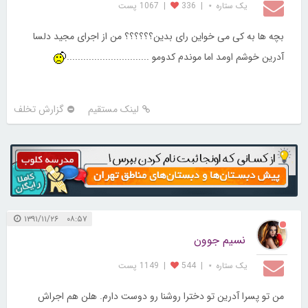
یک ستاره ⋆
|
336
|
1067 پست
بچه ها به کی می خواین رای بدین؟؟؟؟؟؟ من از اجرای مجید دلسا
آدرین خوشم اومد اما موندم کدومو ..............................
لینک مستقیم
گزارش تخلف
۰۸:۵۷ ۱۳۹۱/۱۱/۲۶
نسیم جوون
یک ستاره ⋆
|
544
|
1149 پست
من تو پسرا آدرین تو دخترا روشنا رو دوست دارم. هلن هم اجراش