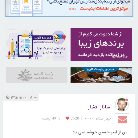
21733674
30821511
31045536
۱۶:۰۰ ۱۳۹۱/۱۱/۲۰
ساناز افشار
چهار ستاره ⋆⋆⋆⋆
|
3628
|
4913 پست
من از امیر حسین خوشم نمی یاد