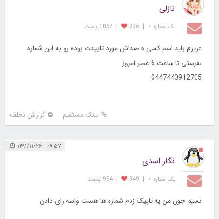
نازلی
یک ستاره ⋆
|
336
|
1067 پست
عزیزم باید اسم کسی ه صداش مورد تاییدت بوده رو به این شماره
بفرستی تا ساعت 6 عصر امروز
0447440912705
لینک مستقیم
گزارش تخلف
۰۹:۵۷ ۱۳۹۱/۱۱/۲۶
نگار اسدی
یک ستاره ⋆
|
349
|
994 پست
نسیم جون من یه تاپیک زدم شماره ها هست واسه رای دادن