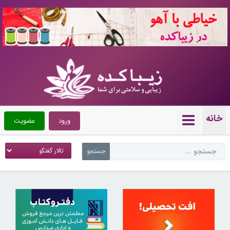
10722941
خانه
ورود
عضویت