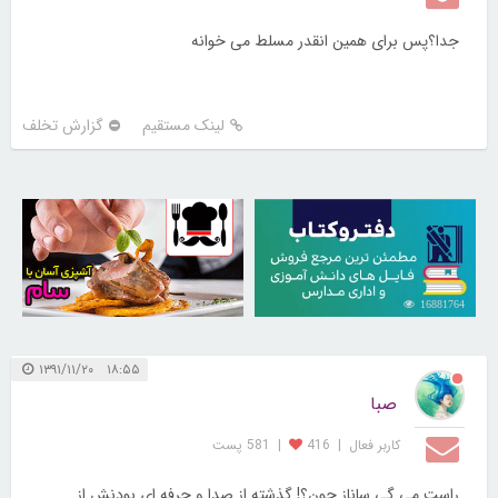
جدا؟پس برای همین انقدر مسلط می خوانه
لینک مستقیم
گزارش تخلف
30260379
16881764
۱۸:۵۵ ۱۳۹۱/۱۱/۲۰
صبا
کاربر فعال
|
416
|
581 پست
راست می گی ساناز جون؟! گذشته از صدا و حرفه ای بودنش از