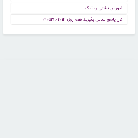
آموزش بافتنی روشنک
فال پاسور تماس بگیرید همه روزه ۰۹۰۵۲۴۶۲۰۱۴
تماس با ما
تلفن : ۲۲۶۸۹۶۴۳ (۰۲۱)
شنبه تا چهارشنبه از ساعت 9 تا 5 منتظر شنیدن صدای گرم شما هستیم.
همچنین برای درج آگهی، مشاوره برای توسعه کسب و کارتان با ما تماس بگیرید.
ایمیل: info[@]zibakade[dot]com