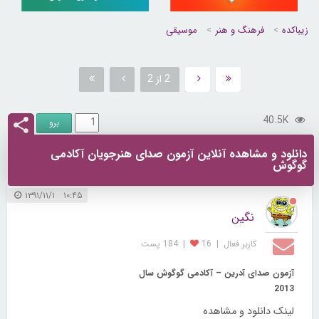
زیباکده
فرهنگ و هنر
موسیقی
2 از 2
40.5K
دانلود و مشاهده آنلاین آزمون صدای هنرجویان آکادمی
گوگوش
۱۰:۴۵ ۱۳۹۱/۱۱/۱
نگین
کاربر فعال
|
16
|
184 پست
آزمون صدای آدرین – آکادمی گوگوش سال
2013
لینک دانلود و مشاهده