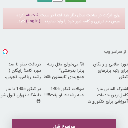
برای شرکت در مباحث تبادل نظر باید ابتدا در سایت
ثبت نام
کرده،
سپس نام کاربری و کلمه عبور خود را وارد نمایید؛
(Log In)
کنید.
از سراسر وب
دوره طلایی و رایگان
🚀 می‌خوای مثل رتبه
دریافت صفر تا صد
برای رتبه برترهای
برترا بدرخشی؟
دوره کاملاً رایگان (
کنکور
جمع‌بندی تابستون فقط
رشته ریاضی، تجربی،
در یک هفته 📚
انسانی)
اشترک الماس ماز:
سوالات کنکور 1406
در کنکور 1405 با ماز
کامل‌ترین خدمات
همه رشته‌ها لو رفت!!!!!
دانشگاه تهران قبول شو
آموزشی برای کنکوری‌ها
😎
موضوع قبل