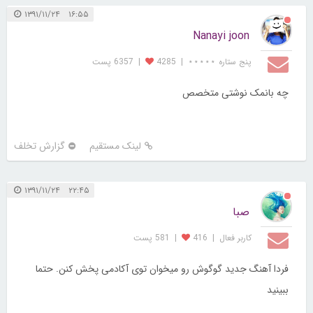
۱۶:۵۵ ۱۳۹۱/۱۱/۲۴
Nanayi joon
پنج ستاره ⋆⋆⋆⋆⋆
|
4285
|
6357 پست
چه بانمک نوشتی متخصص
لینک مستقیم
گزارش تخلف
۲۲:۴۵ ۱۳۹۱/۱۱/۲۴
صبا
کاربر فعال
|
416
|
581 پست
فردا آهنگ جدید گوگوش رو میخوان توی آکادمی پخش کنن. حتما
ببینید