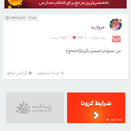
۱۶:۵۲ ۱۳۹۱/۱۱/۲۴
مروارید
یک ستاره ⋆
|
399
|
1307 پست
من نمیتونم تصمیم بگیرم(خخخخ)
لینک مستقیم
گزارش تخلف
16873584