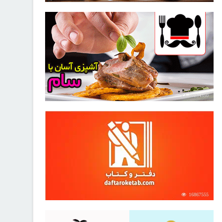
30254350
16867555