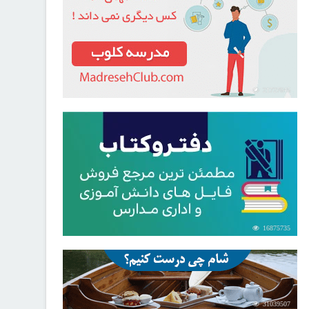
21727645
16875735
31039507