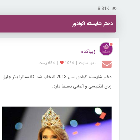
8.81K
دختر شایسته اکوادور
زیباکده
مدیر سایت
|
1064
|
654 پست
زبان انگلیسی و آلمانی تسلط دارد.