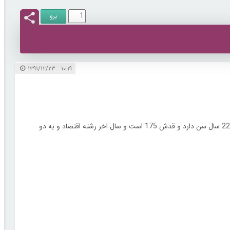
۱۰:۱۹ ۱۳۹۱/۱۲/۲۳
دختر شایسته اکوادور سال 2013 انتخاب شد. کانستانزا بائز جلیل 22 سال سن دارد و قدش 175 است و سال اخر رشته اقتصاد و به دو