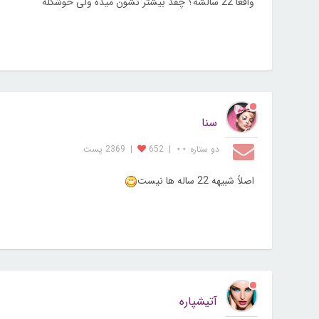
واقعا 22 سالشه؟ چقد بیشتر نشون میده ولی خوشگله
سنا
دو ستاره ⋆⋆
|
652
|
2369 پست
اصلاً شبیهه 22 ساله ها نیست
آتیشپاره