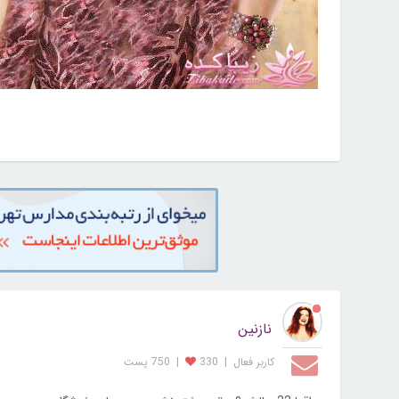
نازنین
کاربر فعال
|
330
|
750 پست