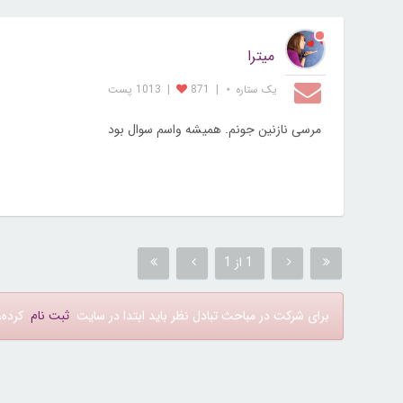
میترا
یک ستاره ⋆
|
871
|
1013 پست
مرسی نازنین جونم. همیشه واسم سوال بود
1 از 1
برای شرکت در مباحث تبادل نظر باید ابتدا در سایت
ثبت نام
کرده، 