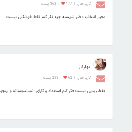
کاربر فعال
|
177
|
363 پست
معیار انتخاب دختر شایسته چیه فکر کنم فقط خوشگلی نیست
بهارناز
کاربر فعال
|
62
|
238 پست
فقط زیبایی نیست فکر کنم استعداد و کارای انساندوستانه و اینجور