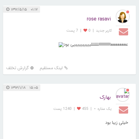
۰۱:۱۷ ۱۳۹۲/۵/۱۵
rose rasavi
کاربر جديد
|
0
|
7 پست
ععععععععاااااااااااالللللللییییییییییی بود
لینک مستقیم
گزارش تخلف
۱۵:۰۵ ۱۳۹۳/۱/۱۸
بهارک
یک ستاره ⋆
|
455
|
1240 پست
خیلی زیبا بود