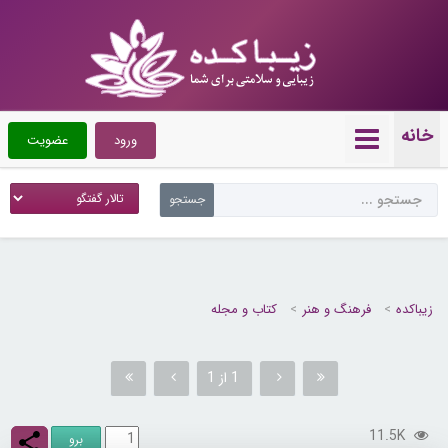
خانه
ورود
عضویت
زیباکده
فرهنگ و هنر
کتاب و مجله
1 از 1
11.5K