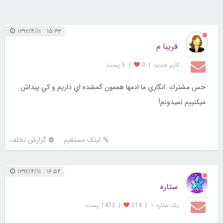
۱۵:۳۳ ۱۳۹۲/۴/۱۱
فريبا م
کاربر جديد
|
0
|
6 پست
حس مشترك .انگاري ما ادمها هممون گمشده اي داريم و كي پيداش
ميكنييم نميدونم!
لینک مستقیم
گزارش تخلف
۱۶:۵۴ ۱۳۹۲/۴/۱۱
ستاره
یک ستاره ⋆
|
314
|
1473 پست