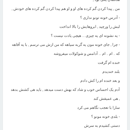
من , پیدا کردن گم کرده های او و او هم پیدا کردن گم کرده های خودش ,
- آدرس خونه تونو نداری ؟
لبش را ورچید , ابروهایش را بالا انداخت
- یه نشونه ای یه چیزی ... هیچی یادت نیست ؟
- چرا , جای خونه مون یه گربه سیاهه که من ازش می ترسم , با یه آقاهه
که .. ام .. ام ... آدامس و شوکولات میفروشه
خنده ام گرفت
بلند خندیدم
و بعد خنده ام را کش دادم
آدم یک احساس خوب و شاد که بهش دست میدهد , باید هی کشش بدهد
, هی عمیقش کند
سارا با تعجب نگاهم می کرد
- بلدی خونه مونو ؟
دستی کشیدم به سرش