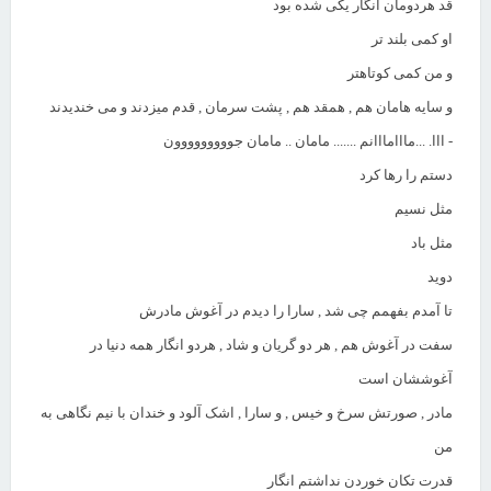
قد هردومان انگار یکی شده بود
او کمی بلند تر
و من کمی کوتاهتر
و سایه هامان هم , همقد هم , پشت سرمان , قدم میزدند و می خندیدند
- ااا. ...مااامااانم ....... مامان .. مامان جووووووووون
دستم را رها کرد
مثل نسیم
مثل باد
دوید
تا آمدم بفهمم چی شد , سارا را دیدم در آغوش مادرش
سفت در آغوش هم , هر دو گریان و شاد , هردو انگار همه دنیا در
آغوششان است
مادر , صورتش سرخ و خیس , و سارا , اشک آلود و خندان با نیم نگاهی به
من
قدرت تکان خوردن نداشتم انگار