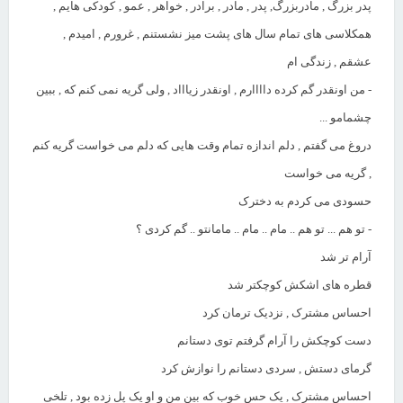
پدر بزرگ , مادربزرگ, پدر , مادر , برادر , خواهر , عمو ,
کودکی هایم ,
همکلاسی های تمام سال های پشت میز نشستنم , غرورم , امیدم ,
عشقم , زندگی ام
- من اونقدر گم کرده داااارم , اونقدر زیاااد , ولی گریه نمی کنم که , ببین
چشمامو ...
دروغ می گفتم , دلم اندازه تمام وقت هایی که دلم می خواست گریه کنم
, گریه می خواست
حسودی می کردم به دخترک
- تو هم ... تو هم .. مام .. مام .. مامانتو .. گم کردی ؟
آرام تر شد
قطره های اشکش کوچکتر شد
احساس مشترک , نزدیک ترمان کرد
دست کوچکش را آرام گرفتم توی دستانم
گرمای دستش , سردی دستانم را نوازش کرد
احساس مشترک , یک حس خوب که بین من و او یک پل زده بود , تلخی