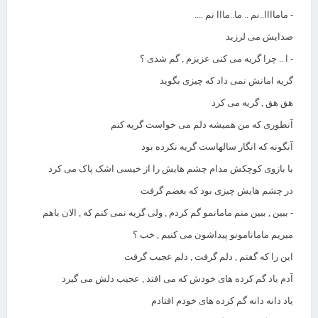
- ماماااا..نم .. ما..مااا نم ....
صدایش می لرزید
- ا .. چرا گریه می کنی عزیزم , گم شدی ؟
گریه امانش نمی داد که چیزی بگوید
هق هق , گریه می کرد
آنطوری که من همیشه دلم می خواست گریه کنم
آنگونه که انگار سالهاست گریه نکرده بود
با بازوی کوچکش مدام چشم هایش را از خیسی اشک پاک می کرد
در چشم هایش چیزی بود که بغضم گرفت
- ببین , ببین منم مامانمو گم کردم , ولی گریه نمی کنم که , الان باهم
میریم مامانامونو پیداشون می کنیم , خب ؟
این را که گفتم , دلم گرفت , دلم عجیب گرفت
آدم یاد گم کرده های خودش که می افتد , عجیب دلش می گیرد
یاد دانه دانه گم کرده های خودم افتادم