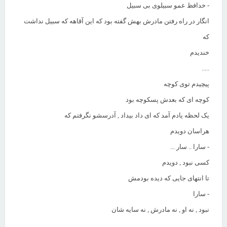
- خدافظ عمو سبیلوی بی سبیل
انگار در راه رفتن مادرش بهش گفته بود که این آقاهه که سبیل نداشت
که
خندیدم
.....
پیچیدم توی کوچه
کوچه ای که بعدش پسکوچه بود
یک لحظه یادم آمد که ای داد بیداد , آدرسشو نگرفتم که
هراسان دویدم
- سارا .. سار ...
کسی نبود , دویدم
تا انتهای جایی که دیده بودمش
- سارا
نبود , نه او , نه مادرش , نه سایه شان
....