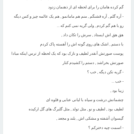
گم کرده هامان را برای لحظه ای از ذهنمان زدود
- آره گلم , آره قشنگم , منم هم مامانمو , هم یک عالمه چیز و کس دیگه
رو با هم گم کردم , ولی گریه نمی کنم که ...
هق هق اش ایستاد , سرش را تکان داد ,
با دستم , اشک های روی گونه اش را آهسته پاک کردم
پوست صورتش آنقدر لطیف و نازک بود که یک لحظه از ترس اینکه مبادا
صورتش بخراشد , دستم را کشیدم کنار
- گریه نکن دیگه , خب ؟
- خب ...
زیبا بود ,
چشمانش درشت و سیاه
با لبانی عنابی و قلوه ای
لطیف بود , لطیف و نو , مثل تولد , مثل گلبرگ های گل ارکیده
گیسوان آشفته و مشکی اش , بلند و مجعد ,
- اسمت چیه دخترکم ؟