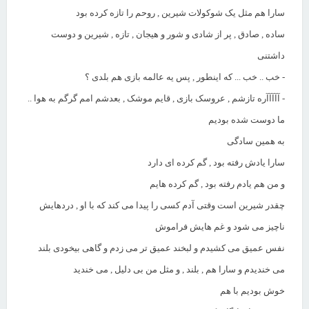
سارا هم مثل یک شوکولات شیرین , روحم را تازه کرده بود
ساده , صادق , پر از شادی و شور و هیجان , تازه , شیرین و دوست
داشتنی
- خب .. خب ... که اینطور , پس یه عالمه بازی هم بلدی ؟
- آآآآآره تازشم , عروسک بازی , قایم موشک , بعدشم امم گرگم به هوا ..
ما دوست شده بودیم
به همین سادگی
سارا یادش رفته بود , گم کرده ای دارد
و من هم یادم رفته بود , گم کرده هایم
چقدر شیرین است وقتی آدم کسی را پیدا می کند که با او , دردهایش
ناچیز می شود و غم هایش فراموش
نفس عمیق می کشیدم و لبخند عمیق تر می زدم و گاهی بیخودی بلند
می خندیدم و سارا هم , بلند , و مثل من بی دلیل , می خندید
خوش بودیم با هم