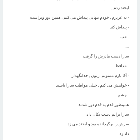
لبخند زدم ,
- نه عزیزم , خودم تنهایی پیداش می کنم , همین دور وبراست
- پیداش کنیا
- خب
....
سارا دست مادرش را گرفت
- خدافظ
- آقا بازم ممنونم ازتون , خدانگهدار
- خواهش می کنم , خیلی مواظب سارا باشید
- چشم
همینطور قدم به قدم دور شدند
سارا برایم دست تکان داد
سرش را برگردانده بود و لبخند می زد
داد زد