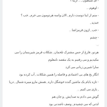
- ای شیطون , ... ازینا ؟
- اوهوم ...
- منم از اینا دوست دارم , الان واسه هردومون می خرم , خب ؟
خندید ,
- خب , ازون قرمزاشا ...
- چشم
...
هردو , فارغ از حس مشترک تلخمان , شکلات قرمز شیرینمان را می
مکیدیم و می رفتیم به یک مقصد نامعلوم
سارا شیرین زبانی می کرد
انگار یخ های بی اعتمادی و فاصله را همین شکلات , آب کرده بود
- تازه بابام یک ماشین گنده خوشگل داره , همش مارو میبره شمال , دریا
, بازی می کنیم ...
گوش می دادم به صدایش , و جان هم
لذتی که می چشیدم , وصف ناشدنی بود