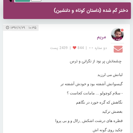
دختر گم شده (داستان کوتاه و دلنشین)
۱۰:۳۵ ۱۳۹۲/۲/۲۹
مریم
دو ستاره ⋆⋆
|
844
|
2439 پست
چشمانش پر بود از نگرانی و ترس
لبانش می لرزید
گیسوانش آشفته بود و خودش آشفته تر
- سلام کوچولو .... مامانت کجاست ؟
نگاهش که گره خورد در نگاهم
بغضش ترکید
قطره های درشت اشکش , زلال و و بی پروا
چکید روی گونه اش