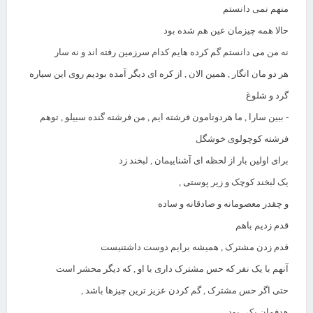
منهم نمی دانستم
حالا همه چیزمان عین هم شده بود
نه من می دانستم گم کرده هایم کدام سرزمین رفته اند و نه سار
هر دو مان انگار , همین الان , از کره ای دیگر آمده بودیم روی این سیاره
گرد و شلوغ
- ببین سارا , ما هردوتامون فرشته ایم , من فرشته گنده سبیلو , توهم
فرشته کوچولوی خوشگل
برای اولین بار از لحظه ای آشناییمان , لبخند زد
یک لبخند کوچک و زیر پوستی ,
و چقدر معصومانه و صادقانه و ساده
قدم زدیم باهم
قدم زدن مشترک , همیشه برایم دوست داشتنیست
آنهم با یک نفر که حس مشترک داری با او , که دیگر محشر است
حتی اگر حس مشترک , گم کردن عزیز ترین چیزها باشد ,
هدفمان یکی بود ,