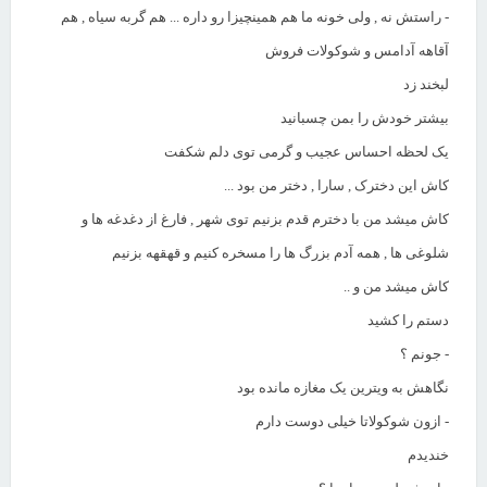
- راستش نه , ولی خونه ما هم همینچیزا رو داره ... هم گربه سیاه , هم
آقاهه آدامس و شوکولات فروش
لبخند زد
بیشتر خودش را بمن چسبانید
یک لحظه احساس عجیب و گرمی توی دلم شکفت
کاش این دخترک , سارا , دختر من بود ...
کاش میشد من با دخترم قدم بزنیم توی شهر , فارغ از دغدغه ها و
شلوغی ها , همه آدم بزرگ ها را مسخره کنیم و قهقهه بزنیم
کاش میشد من و ..
دستم را کشید
- جونم ؟
نگاهش به ویترین یک مغازه مانده بود
- ازون شوکولاتا خیلی دوست دارم
خندیدم