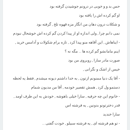
حس بد و و خوبی در درونم جوشیدن گرفته بود
او گم کرده اش را یافته بود
و شکلات درون دهان من انگار مزه قهوه تلخ , گرفته بود
نمی دانم چرا , ولی اندازه او از پیدا کردن گم کرده اش خوشحال نبودم
- ایناهاش , این آقاهه منو پیدا کرد , تازه برام شکولات و آدامس خرید ,
اینم مامانشو گم کرده ها ... مگه نه ؟
صورت مادر سارا , روبروی من بود
خیس از اشک و نگرانی ,
- آقا یک دنیا ممنونم ازتون , به خدا داشتم دیونه میشدم , فقط یه لحظه
دستمو ول کرد , همش تقصیر خودمه , آقا من مدیون شمام
- خانوم این چه حرفیه , سارا خیلی باهوشه , خودش به این طرف اومد ,
قدر دخترتونو بدونین , یه فرشته اس
سارا خندید
- تو هم فرشته ای , یه فرشته سبیلو , خودت گفتی ...