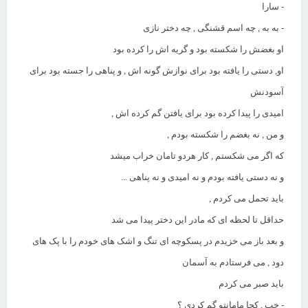
- سارا
- به به , چه اسم قشنگی , چه دختر نازی
او بغضش را شکسته بود و گریه اش را کرده بود
او, دستی را یافته بود برای نوازش گونه اش , و پناهی را جسته بود برای
آسودنش
امیدی را پیدا کرده بود برای یافتن گم کرده اش ,
و من , نه بغضم را شکسته بودم ,
که اگر می شکستم , کار هردو تامان خراب میشد
و نه دستی یافته بودم و نه امیدی و نه پناهی ...
باید تحمل می کردم ,
حداقل تا لحظه ای که مادر این دختر پیدا می شد
و بعد باز می خزیدم در پسکوچه ای تنگ و اشک های خودم را با پک های
دود , می فرستادم به آسمان
باید صبر می کردم
- خب , کجا مامانتو گم کردی ؟