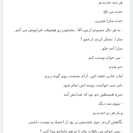
هر سه خندیدیم
خنده من تلخ
خنده سارا شیرین
- به هر حال ممنونم ازتون آقا , محبتتون رو هیچوقت فراموش می کنم ,
سارا , تشکر کردی ازعمو ؟
سارا آمد جلو ,
- می خوام بوست کنم
خم شدم
لبان عنابی غنچه اش , آرام نشست روی گونه زبرم
دلم نمی خواست بوسه اش تمام شود
سرم همینطور خم بود که صدایش آمد
- تموم شد دیگه
و باز هر دو خندیدیم
نگاهش کردم , توی چشمش پر بود از اعتماد و دوست داشتن
- نمی خوای من باهات بیام تا تو هم مامانتو پیدا کنی ؟