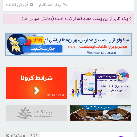
لینک مستقیم
گزارش تخلف
یک کاربر از این پست مفید تشکر کرده است (نمایش سپاس ها)
16872354
21732444
31044306
۱۶:۵۶ ۱۳۹۲/۸/۱۲