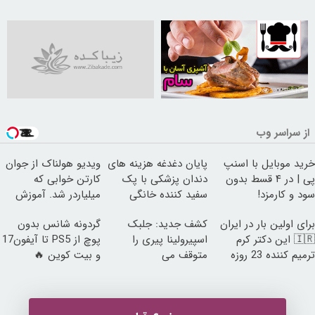
30259149
از سراسر وب
خرید موبایل با اسنپ
پایان دغدغه هزینه های
ویدیو هولناک از جوان
پی | در ۴ قسط بدون
دندان پزشکی با پک
کارتن خوابی که
سود و کارمزد!
سفید کننده خانگی
میلیاردر شد. آموزش
رایگان
برای اولین بار در ایران
کشف جدید: جلبک
گردونه شانس بدون
🇮🇷 این دکتر کرم
اسپیرولینا پیری را
پوچ از PS5 تا آیفون17
ترمیم کننده 23 روزه
متوقف می
و بیت کوین 🔥
ساخت!
کند50%تخفیف