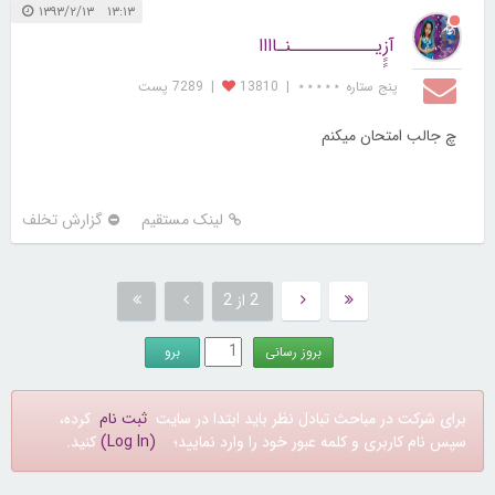
۱۳:۱۳ ۱۳۹۳/۲/۱۳
آزِِِِیـــــــــــنـاااا
پنج ستاره ⋆⋆⋆⋆⋆
|
13810
|
7289 پست
چ جالب امتحان میکنم
لینک مستقیم
گزارش تخلف
2 از 2
برای شرکت در مباحث تبادل نظر باید ابتدا در سایت
ثبت نام
کرده،
سپس نام کاربری و کلمه عبور خود را وارد نمایید؛
(Log In)
کنید.