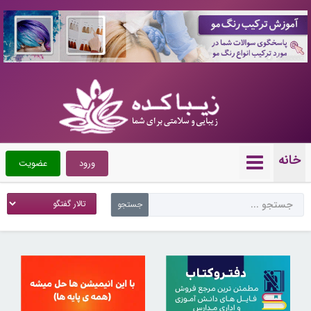
10089992
خانه
ورود
عضویت