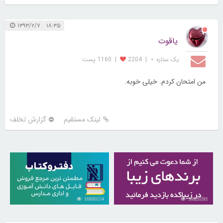
۱۸:۳۵ ۱۳۹۳/۲/۷
ياقوت
یک ستاره ⋆
|
2204
|
1160 پست
من امتحان كردم. خيلى خوبه.
لینک مستقیم
گزارش تخلف
16880534
30820281