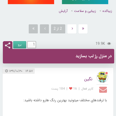
زیباکده
زیبایی و سلامت
آرایش
2 از 2
19.9K
در منزل رژ لب بسازید
۱۴:۵۷ ۱۳۹۱/۱۰/۳۰
نگین
کاربر فعال
|
16
|
184 پست
با ترفندهای مختلف میتونید بهترین رنگ هارو داشته باشید: