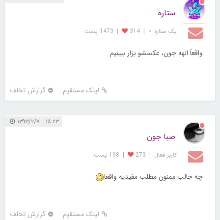
ستاره
یک ستاره ⋆
|
314
|
1473 پست
واقعاً الهه جون، عکسشو بزار ببینیم
لینک مستقیم
گزارش تخلف
۱۸:۲۳ ۱۳۹۳/۲/۷
صبا جون
کاربر فعال
|
273
|
198 پست
چه جالب ممنون مطلب مفیدیه واقعا
لینک مستقیم
گزارش تخلف