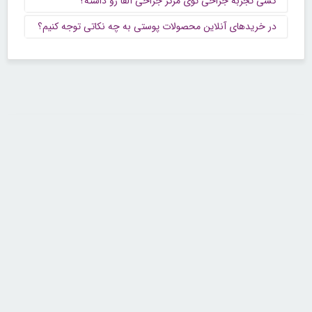
کسی تجربه جراحی توی مرکز جراحی آلفا رو داشته؟
در خریدهای آنلاین محصولات پوستی به چه نکاتی توجه کنیم؟
تماس با ما
تلفن : ۲۲۶۸۹۶۴۳ (۰۲۱)
شنبه تا چهارشنبه از ساعت 9 تا 5 منتظر شنیدن صدای گرم شما هستیم.
همچنین برای درج آگهی، مشاوره برای توسعه کسب و کارتان با ما تماس بگیرید.
ایمیل: info[@]zibakade[dot]com
تمامی حقوق مادی و معنوی سایت محفوظ و متعلق به سايت زیباکده بوده و