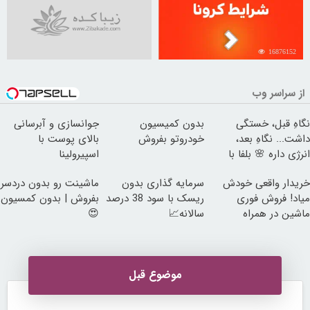
16876152
از سراسر وب
نگاهِ قبل، خستگی
بدون کمیسیون
جوانسازی و آبرسانی
داشت... نگاهِ بعد،
خودروتو بفروش
بالای پوست با
انرژی داره 🌸 بلفا با
اسپیرولینا
25% تخفیف
خریدار واقعی خودش
سرمایه گذاری بدون
ماشینت رو بدون دردسر
میاد! فروش فوری
ریسک با سود 38 درصد
بفروش | بدون کمسیون
ماشین در همراه
سالانه📈
😍
مکانیک
موضوع قبل