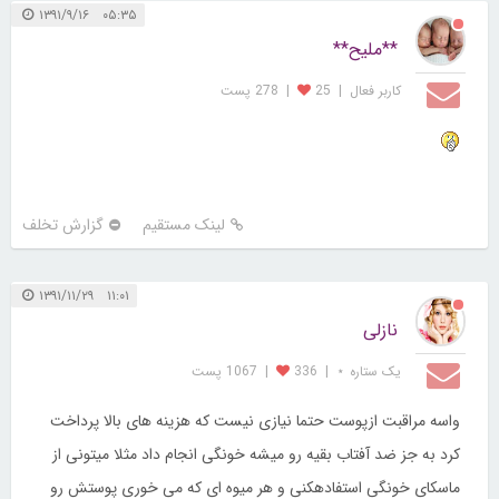
۰۵:۳۵ ۱۳۹۱/۹/۱۶
**ملیح**
کاربر فعال
|
25
|
278 پست
لینک مستقیم
گزارش تخلف
۱۱:۰۱ ۱۳۹۱/۱۱/۲۹
نازلی
یک ستاره ⋆
|
336
|
1067 پست
واسه مراقبت ازپوست حتما نیازی نیست که هزینه های بالا پرداخت
کرد به جز ضد آفتاب بقیه رو میشه خونگی انجام داد مثلا میتونی از
ماسکای خونگی استفادهکنی و هر میوه ای که می خوری پوستش رو