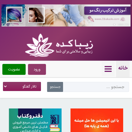
10091225
خانه
ورود
عضویت