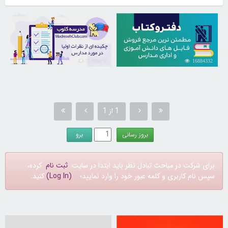
21736242
16884332
1 از 1
برای شرکت در مباحث تبادل نظر باید ابتدا در سایت
ثبت نام
کرده،
سپس نام کاربری و کلمه عبور خود را وارد نمایید؛
(Log In)
کنید.