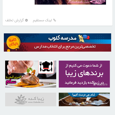
لینک مستقیم
گزارش تخلف
30262947
30824079
31048104