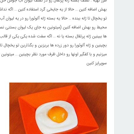
طرز تهیه : نصف بسته ژله پرتقال رو در نصف لیوان آب جوش حل 
بهش اضافه کنین .. حالا از یه جایخی گرد استفاده کنین .. اگه نداش
تو یخچال تا ژله ببنده .. حالا یه بسته ژله آلوئورا رو در یه لیو
محیط رو بهش اضافه کنین (میتونین به جای یک لیوان بستنی نصف 
ها ببینین ژله پرتقال بسته یا نه .. اگه سفت شده یکی یکی از قال
بچینین و ژله آلوئورا رو دور زرده ها بریزین و بگذارین تو یخچال تا
میزنیم و با کفگیر اونها رو داخل ظرف مورد نظر بچینین .. میتونین
سوپرایز کنین