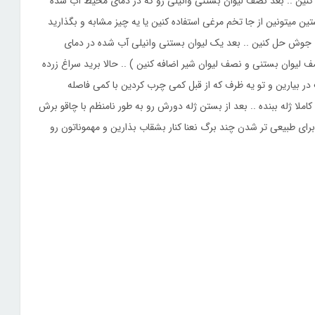
کنین .. بعد نصف لیوان بستنی وانیلی رو که در دمای محیط آب شده
تین میتونین از جا تخم مرغی استفاده کنین یا یه چیز مشابه و بگذارید
ان آب جوش حل کنین .. بعد یک لیوان بستنی وانیلی آب شده در دمای
لیوان بستنی و نصف لیوان شیر اضافه کنین ) .. حالا برید سراغ زرده
ب در بیارین و تو یه ظرف که از قبل کمی چرب کردین با کمی فاصله
 کاملا ژله ببنده .. بعد از بستن ژله دورش رو به طور نامنظم با چاقو برش
 برای طبیعی تر شدن چند برگ نعنا کنار بشقاب بذارین و مهموناتون رو