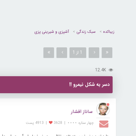
زیباکده
سبک زندگی
آشپزی و شیرینی پزی
1 از 1
12.4K
دسر به شکل نیمرو !!
ساناز افشار
چهار ستاره ⋆⋆⋆⋆
|
3628
|
4913 پست