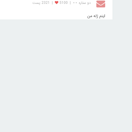
دو ستاره ⋆⋆
|
5100
|
2321 پست
اینم ژله من