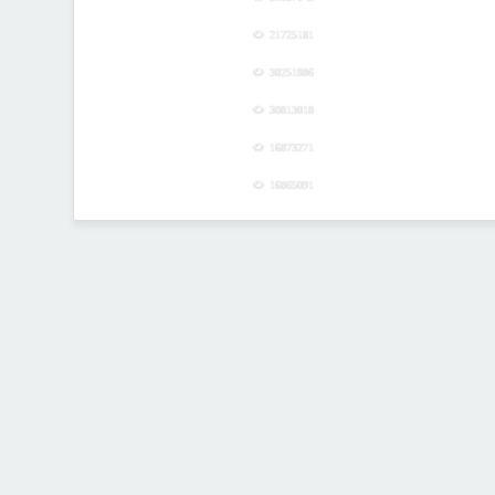
31037043
21725181
30251886
30813018
16873271
16865091