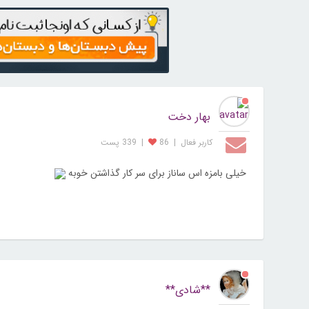
بهار دخت
کاربر فعال
|
86
|
339 پست
خیلی بامزه اس ساناز برای سر کار گذاشتن خوبه
**شادی**