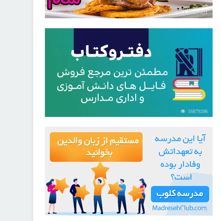
30257821
16879206
21731116