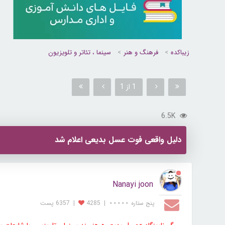
زیباکده
فرهنگ و هنر
سینما ، تئاتر و تلویزیون
1 از 1
6.5K
دلیل واقعی فوت عسل بدیعی اعلام شد
Nanayi joon
پنج ستاره ⋆⋆⋆⋆⋆
|
4285
|
6357 پست