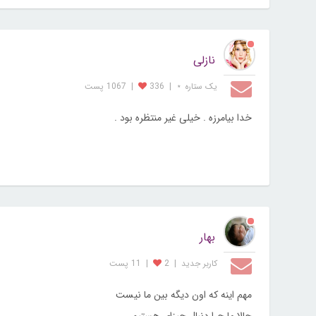
نازلی
یک ستاره ⋆
|
336
|
1067 پست
خدا بیامرزه . خیلی غیر منتظره بود .
بهار
کاربر جديد
|
2
|
11 پست
مهم اینه که اون دیگه بین ما نیست