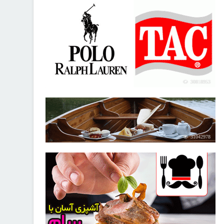
30818953
31042978