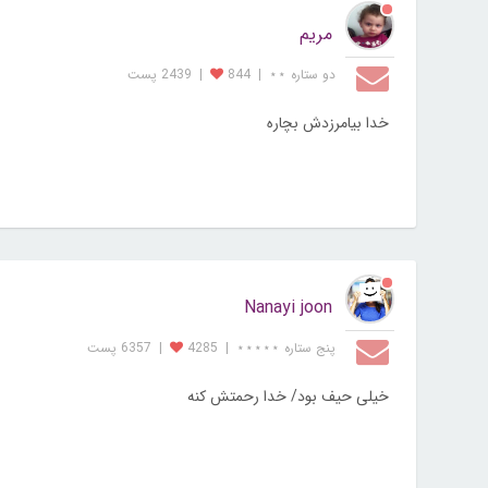
مریم
دو ستاره ⋆⋆
|
844
|
2439 پست
خدا بیامرزدش بچاره
Nanayi joon
پنج ستاره ⋆⋆⋆⋆⋆
|
4285
|
6357 پست
خیلی حیف بود/ خدا رحمتش کنه