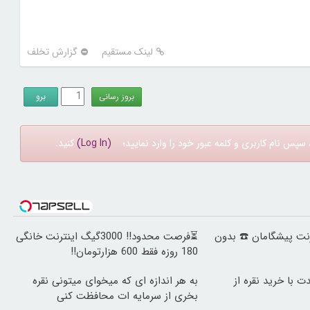
لینک مستقیم
گزارش تخلف
سپس نام کاربری و کلمه عبور خود را وارد نمایید؛
(Log In)
کنید.
ینترنت پیشگامان ☎️ بدون
⏳فرصت محدود!! 3000گیگ اینترنت خانگی
180 روزه فقط 600 هزارتومان!!
ت با خرید نقره از
به هر اندازه ای که میخوای میتونی نقره
بخری از سرمایه ات محافظت کنی