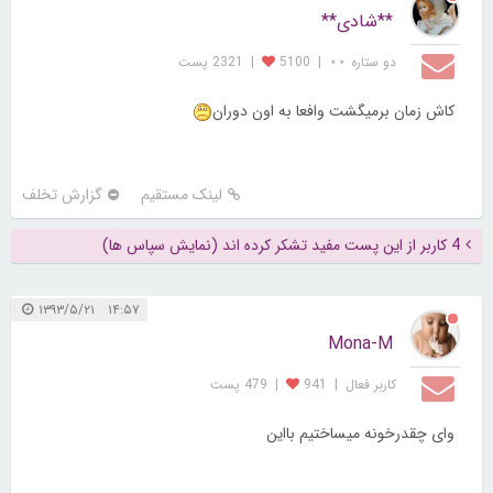
**شادی**
دو ستاره ⋆⋆
|
5100
|
2321 پست
کاش زمان برمیگشت وافعا به اون دوران
لینک مستقیم
گزارش تخلف
4 کاربر از این پست مفید تشکر کرده اند (نمایش سپاس ها)
۱۴:۵۷ ۱۳۹۳/۵/۲۱
Mona-M
کاربر فعال
|
941
|
479 پست
وای چقدرخونه میساختیم بااین