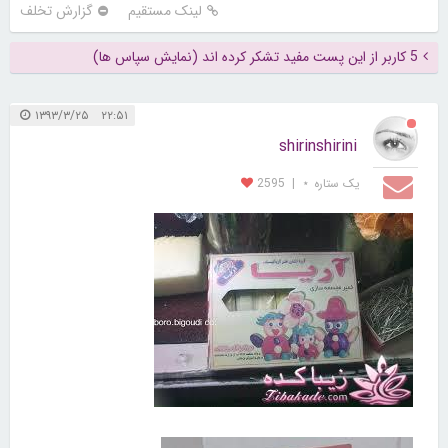
لینک مستقیم
گزارش تخلف
5 کاربر از این پست مفید تشکر کرده اند (نمایش سپاس ها)
۲۲:۵۱ ۱۳۹۳/۳/۲۵
shirinshirini
یک ستاره ⋆
|
2595