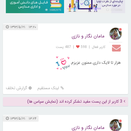
16882076
21733986
۱۳:۲۰ ۱۳۹۳/۵/۲۱
مامان نگار و نازی
کاربر فعال
|
598
|
487 پست
هزار تا لایک داری.ممنون عزیزم.
لینک مستقیم
گزارش تخلف
3 کاربر از این پست مفید تشکر کرده اند (نمایش سپاس ها)
۱۳:۲۴ ۱۳۹۳/۵/۲۱
مامان نگار و نازی