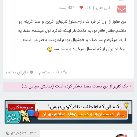
کاربر فعال
|
598
|
487 پست
من هنوز از اون فر فره ها دارم.هنوز کارتهای افرین و صد افرینم رو
داشتم.چقدر قانع بودیم ما.بخاطر اینکه شاگرد اول میشدم فقط یه
کارت میگرفتم سر صف و خوشهال بودم.اونوقت دختر من تبلت
میخواد برای اینکه امسال میخواد بره مدرسه.
لینک مستقیم
گزارش تخلف
یک کاربر از این پست مفید تشکر کرده است (نمایش سپاس ها)
۱۳:۴۲ ۱۳۹۳/۵/۲۱