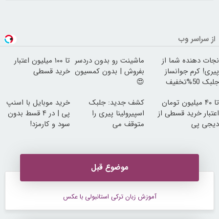
از سراسر وب
نجات دهنده شما از
ماشینت رو بدون دردسر
تا ۱۰۰ میلیون اعتبار
پیری! کرم جوانساز
بفروش | بدون کمسیون
خرید قسطی
جلبک 50%تخفیف
😍
تا ۴۰ میلیون تومان
کشف جدید: جلبک
خرید موبایل با اسنپ
اعتبار خرید قسطی از
اسپیرولینا پیری را
پی | در ۴ قسط بدون
دیجی پی
متوقف می
سود و کارمزد!
کند50%تخفیف
موضوع قبل
آموزش زبان ترکی استانبولی با عکس