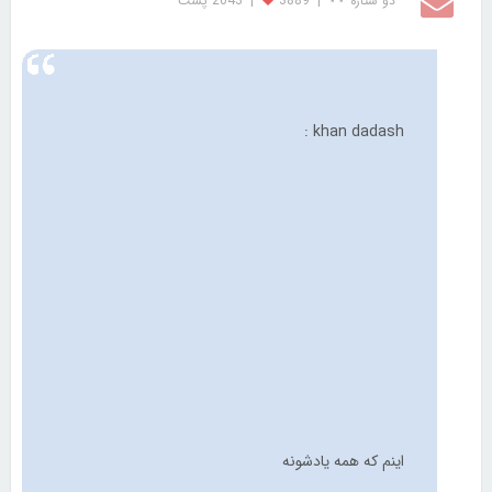
دو ستاره ⋆⋆
|
3889
|
2043 پست
khan dadash :
اینم که همه یادشونه