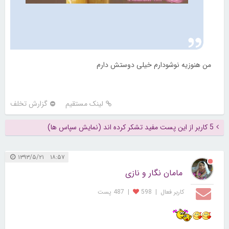
من هنوزیه نوشودارم خیلی دوستش دارم
لینک مستقیم
گزارش تخلف
5 کاربر از این پست مفید تشکر کرده اند (نمایش سپاس ها)
۱۸:۵۷ ۱۳۹۳/۵/۲۱
مامان نگار و نازی
کاربر فعال
|
598
|
487 پست