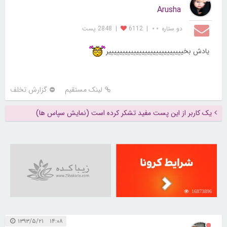
Arusha
دو ستاره ⋆⋆
|
6112
|
2848 پست
یادش بخیییییییییییییییییییییییییییر
لینک مستقیم
گزارش تخلف
یک کاربر از این پست مفید تشکر کرده است (نمایش سپاس ها)
16873896
۱۴:۰۸ ۱۳۹۳/۵/۲۱