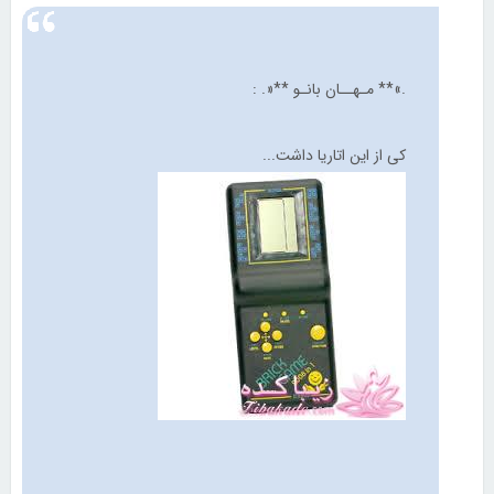
.»** مـهــان بانـو **«. :
کی از این اتاریا داشت...