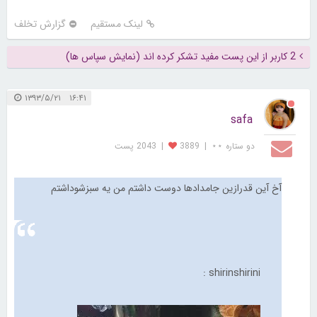
لینک مستقیم
گزارش تخلف
2 کاربر از این پست مفید تشکر کرده اند (نمایش سپاس ها)
۱۶:۴۱ ۱۳۹۳/۵/۲۱
safa
دو ستاره ⋆⋆
|
3889
|
2043 پست
آخ آین قدرازین جامدادها دوست داشتم من یه سبزشوداشتم
shirinshirini :