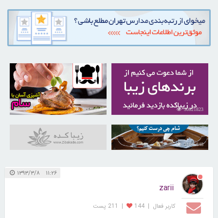
30260691
30821823
31045848
۱۱:۲۶ ۱۳۹۳/۳/۸
zarii
کاربر فعال
|
144
|
211 پست