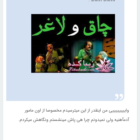
shirin shirini :
واییییییییی من اینقدر از این میترسیدم مخصوصا از اون مامور
آدمآهنیه.ولی نمیدونم چرا هی پاش مینشستم ونگاهش میکردم.