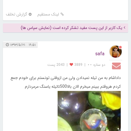
لینک مستقیم
گزارش تخلف
یک کاربر از این پست مفید تشکر کرده است (نمایش سپاس ها)
۱۹:۵۱ ۱۳۹۳/۵/۲۱
safa
دو ستاره ⋆⋆
|
3889
|
2043 پست
داداشام به من تیله نمیدادن ولی من ازوقتی تونستم برای خودم جمع
کردم هروقتم ببینم میخرم الان بالا500تاتیله یاسنگ مرمردارم