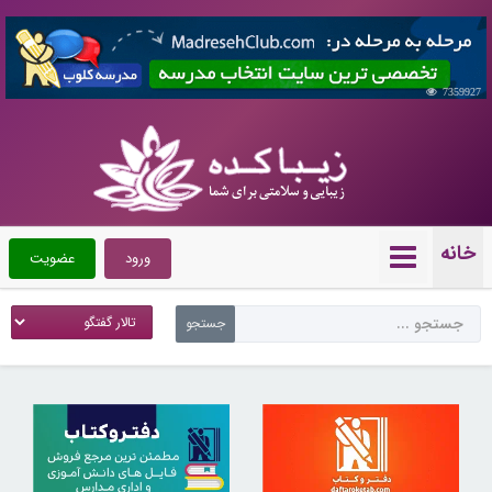
7359927
خانه
ورود
عضویت