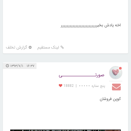
اخه یادش بخیررررررررررررررررررررررررر
لینک مستقیم
گزارش تخلف
۱۶:۳۷ ۱۳۹۳/۷/۱
صورتــــــــــــــــی
پنج ستاره ⋆⋆⋆⋆⋆
|
18882
کوپن فروشان