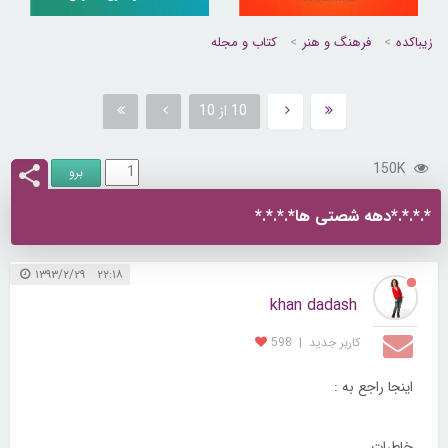
زیباکده
فرهنگ و هنر
کتاب و مجله
10 از 10
150K
*.*.*.*دهه شصتی ها*.*.*.*
۲۲:۱۸ ۱۳۹۳/۲/۲۹
khan dadash
کاربر جديد
|
598
اینجا راجع به :
خاطرات