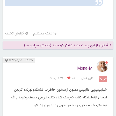
لینک مستقیم
گزارش تخلف
4 کاربر از این پست مفید تشکر کرده اند (نمایش سپاس ها)
۱۵:۲۵ ۱۳۹۳/۵/۲۱
Mona-M
کاربر فعال
|
941
|
479 پست
خیلییییییی عالیییی ممنون ازهمتون خاطرات قشنگمونوزنده کردین
امسال ازنمایشگاه کتاب کوچیک شده کتاب فارسی دبستانوخریدم اگه
تونستیدشمام بخریدیه حس خوبی داره ورق زدنش