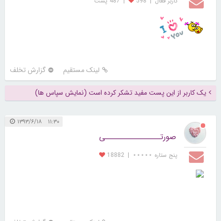
کاربر فعال
|
598
|
487 پست
لینک مستقیم
گزارش تخلف
یک کاربر از این پست مفید تشکر کرده است (نمایش سپاس ها)
۱۱:۳۰ ۱۳۹۳/۶/۱۸
صورتــــــــــــــــی
پنج ستاره ⋆⋆⋆⋆⋆
|
18882