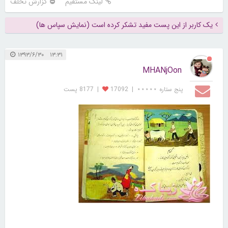
لینک مستقیم
گزارش تخلف
یک کاربر از این پست مفید تشکر کرده است (نمایش سپاس ها)
۱۳:۳۱ ۱۳۹۳/۶/۳۰
MHANjOon
پنج ستاره ⋆⋆⋆⋆⋆
|
17092
|
8177 پست