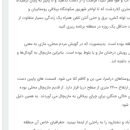
و هوا سفر کنید، فرصت را از دست ندهید و تا پاییز به پایان نرسیده،
ییلاق مازیچال بروید. مازیچال منطقه ای است در 17 کیلومتری کلاردشت که تا اواخر شهریور سکونتگاه ییلاقی روستاییان و
آب لوله کشی، برق و حتی آنتن تلفن همراه یک زندگی بسیار متفاوت از
 حداقل یک روزه در منطقه برنامه ریزی کنید.
نطقه بوده است. بدینصورت که در گویش مردم محلی، مازی به معنی
ویش درختان ماز و یا بلوط بوده است. بنابراین مازیچال به گودال‌ها و
د داشته اند.
روستاهای دراسرا، سی بن و کاظم کلا می شود. قسمت های پایین دست
مازیچال جنگلی و ارتفاعات آن کوهستانی است. دهکده مازیچال در ارتفاع ۲۶۰۰ متری از سطح دریا قرار دارد. از قدیم مازیچال محلی بوده
ای خاکی جنگلی برای چرای ییلاقی به مازیچال می آوردند. به همین دلیل
 شود.
 و نشتارود را به راحتی از اینجا ببینید. جغرافیای خاص آن منطقه