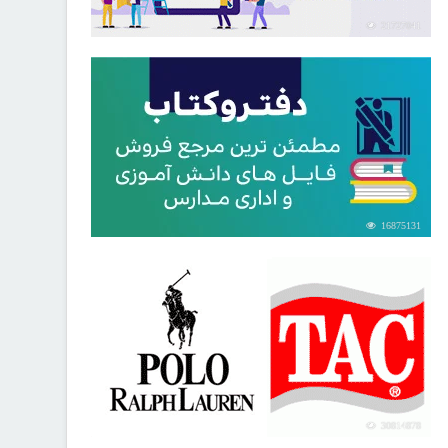
21727041
16875131
30814878