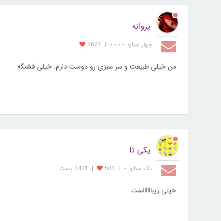
پروانه
چهار ستاره ⋆⋆⋆⋆
|
4627
من خیلی طبیعت و سر سبزی رو دوست دارم. خیلی قشنگه
یکی تا
یک ستاره ⋆
|
501
|
1431 پست
خیلی زیبااااااست