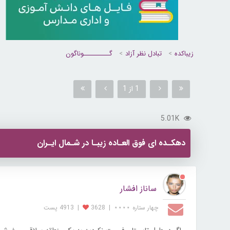
زیباکده
تبادل نظر آزاد
گــــــــــوناگون
1 از 1
5.01K
دهکـده ای فوق العـاده زیبـا در شـمال ایـران
ساناز افشار
چهار ستاره ⋆⋆⋆⋆
|
3628
|
4913 پست