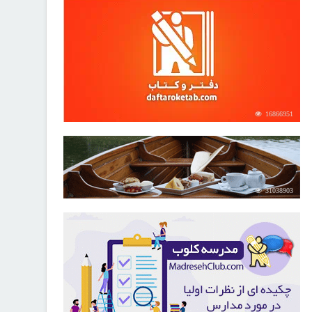
16866951
31038903