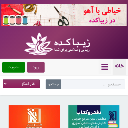
10720964
خانه
ورود
عضویت