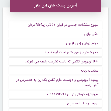
آخرین پست های این تالار
شیوع مشکلات جنسی در ایران 68%زنان،54%مردان
تنگی واژن
جراح زیبایی زنان قزوین
مادر شوهرم از من متنفر است !چه کنم ؟
🔅10ویروس کلامی که باعث تخریب رابطه می شوند:
سیاست زنانه
ببینید | روبوسی و دوستت دارم گفتن یک زن به همسرش در
آنتن زنده
هیپنرتیزم درمانی تهران ۰۲۱۸۸۷۹۴۰۹۸
بهبود روابط با همسران