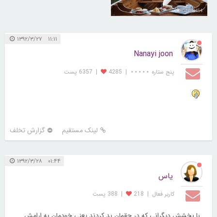
31039454
۱۱:۱۱ ۱۳۹۲/۳/۲۷
Nanayi joon
پنج ستاره ⋆⋆⋆⋆⋆
|
4285
|
6357 پست
لینک مستقیم
گزارش تخلف
۰۱:۴۴ ۱۳۹۲/۳/۲۸
یاس
کاربر فعال
|
218
|
388 پست
با بخشش دیگرانی که در حقمان بد کردند یعنی خودمان به ارامش