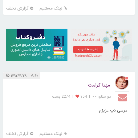
لینک مستقیم
گزارش تخلف
16875682
21727592
۰۹:۴۰ ۱۳۹۲/۳/۲۸
مهتا کرامت
دو ستاره ⋆⋆
|
954
|
2274 پست
مرسی دپ عزیزم
لینک مستقیم
گزارش تخلف