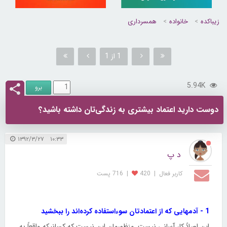
زیباکده
خانواده
همسرداری
1 از 1
5.94K
دوست دارید اعتماد بیشتری به زندگی‌تان داشته باشید؟
۱۰:۳۳ ۱۳۹۲/۳/۲۷
د پ
کاربر فعال
|
420
|
716 پست
1 - آدمهایی که از اعتمادتان سوءاستفاده کرده‌اند را ببخشید
این اصلاً کار آسانی نیست. منظورمان این نیست که کسانیکه واقعاً به