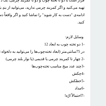
قرار است با دو تا تخته چوب و دو تا کمربند چرمی، یک دکو
تهیه می‌کنید و اگر کمربند چرمی ندارید، می‌توانید از بند
ادامه‌ی "دست‌ به کار شوید" را تماشا کنید و اگر واقعاً د
کنید
.
وسایل لازم
:
-1
دو تخته چوب به ابعاد 12
در 75سانتی‌متر (ابعاد تخته‌چوب‌ها را می‌توانید به دلخواه تغییر دهید)
-2
چهار تا کمربند چرمی یا قدیمی (یا نوار بلند چرمی)
-3
چند عدد میخ مناسب تخته‌چوب‌ها
-4
چکش
-5
خطکش
-6
مداد
-7
احتمالاً ارّه
!