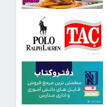
30258275
30819407
16879660