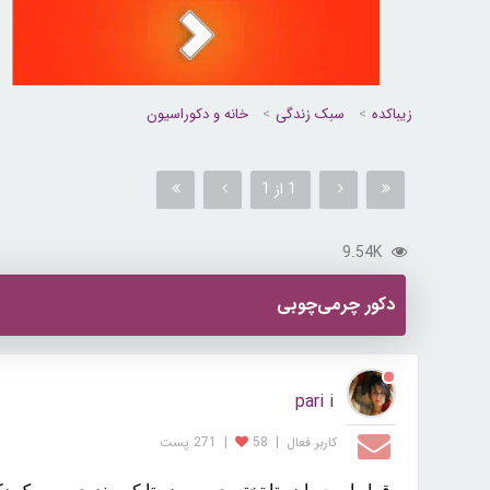
زیباکده
سبک زندگی
خانه و دکوراسیون
1 از 1
9.54K
دکور چرمی‌چوبی
pari i
کاربر فعال
|
58
|
271 پست