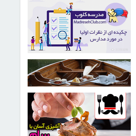
21731570
31043432