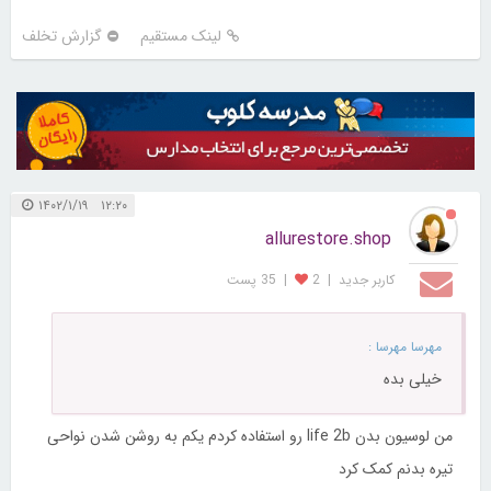
لینک مستقیم
گزارش تخلف
۱۲:۲۰ ۱۴۰۲/۱/۱۹
allurestore.shop
کاربر جديد
|
2
|
35 پست
مهرسا مهرسا :
خیلی بده
من لوسیون بدن life 2b رو استفاده کردم یکم به روشن شدن نواحی
تیره بدنم کمک کرد