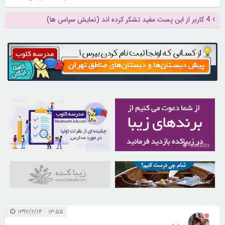
4 کاربر از این پست مفید تشکر کرده اند (نمایش سپاس ها)
21728484
30816321
31040346
۱۳:۵۵ ۱۳۹۲/۲/۱۴