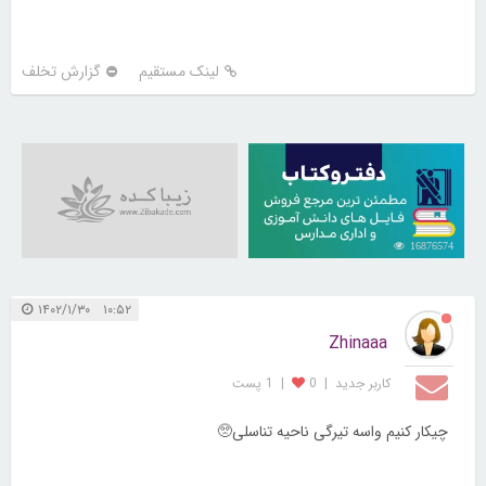
لینک مستقیم
گزارش تخلف
16876574
۱۰:۵۲ ۱۴۰۲/۱/۳۰
Zhinaaa
کاربر جديد
|
0
|
1 پست
چیکار کنیم واسه تیرگی ناحیه تناسلی🥺