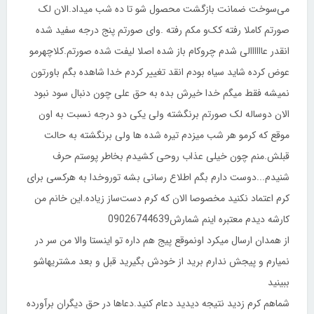
می‌سوخت ضمانت بازگشت محصول شو تا ده شب میداد.الان لک
صورتم کاملا رفته کک‌و مکم رفته .وای صورتم پنج درجه سفید شده
انقدر عاااااالی شدم چروکام باز شده اصلا لیفت شده صورتم.کلاچهرمو
عوض کرده شاید سیاه بودم انقد تغییر کردم خدا شاهده بگم باورتون
نمیشه فقط میگم خدا خیرش بده به حق علی چون دنبال سود نبود
الان دوساله لک صورتم برنگشته ولی یکی دو درجه نسبت به اون
موقع که کرمو هر شب میزدم تیره شده ها ولی برنگشته به حالت
قبلش.منم چون خیلی عذاب روحی کشیدم بخاطر پوستم حرف
شنیدم...دوست دارم بگم اطلاع رسانی بشه توروخدا به هرکسی برای
کرم اعتماد نکنید مخصوصا الان که کرم دست‌ساز زیاده.این خانم من
کارشه دیدم معتبره اینم شمارش09026744639
از همدان ارسال میکرد اونموقع پیج هم داره تو اینستا والا من سر در
نمیارم و پیجش ندارم برید از خودش بگیرید قبل و بعد مشتریهاشو
ببینید
شماهم کرم زدید نتیجه دیدید دعام کنید.دعاها در حق دیگران برآورده