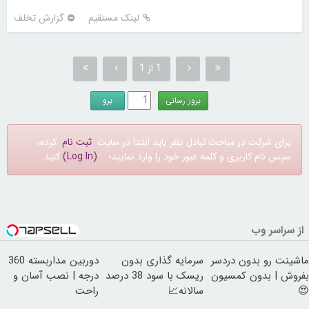
لینک مستقیم
گزارش تخلف
1 از 1
برای شرکت در مباحث تبادل نظر باید ابتدا در سایت
ثبت نام
کرده،
سپس نام کاربری و کلمه عبور خود را وارد نمایید؛
(Log In)
کنید.
از سراسر وب
ماشینت رو بدون دردسر
سرمایه گذاری بدون
دوربین مداربسته 360
بفروش | بدون کمسیون
ریسک با سود 38 درصد
درجه | نصب آسان و
😍
سالانه📈
راحت