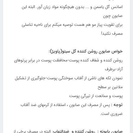
اسانس گل یاسمن و ... بدون هیچگونه مواد زیان آور. البته این
صابون چون
برای تقویت پیاز مو هم هست توصیه میکنم برای ناحیه تناسلی
مصرف نکنید!
خواص صابون روشن کننده گل سیتو(پاویژ):
روشن کننده و شفاف کننده پوست-محافظت پوست در برابر پرتوهای
آزاد-برطرف
نمودن لکه های ناشی از آفتاب سوختگی پوست-جلوگیری از تشکیل
ملانین بر سطح
پوست و ممانعت از تیرگی پوست
توجه :
پس از مصرف این صابون ، استفاده از کرمهای ضد آفتاب
ضروری است.
صابون بابونه : روشن کننده و ضدالتهاب
: البته در مصرف برخی از