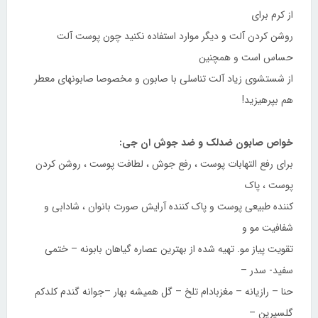
از کرم برای
روشن کردن آلت و دیگر موارد استفاده نکنید چون پوست آلت
حساس است و همچنین
از شستشوی زیاد آلت تناسلی با صابون و مخصوصا صابونهای معطر
هم بپرهیزید!
خواص صابون ضدلک و ضد جوش ان جی:
برای رفع التهابات پوست ، رفع جوش ، لطافت پوست ، روشن کردن
پوست ، پاک
کننده طبیعی پوست و پاک کننده آرایش صورت بانوان ، شادابی و
شفافیت مو و
تقویت پیاز مو. تهیه شده از بهترین عصاره گیاهان بابونه – ختمی
سفید- سدر –
حنا – رازیانه – مغزبادام تلخ – گل همیشه بهار –جوانه گندم کلدکم
گلسیرین –