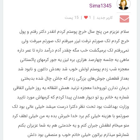
Sima1345
کاربر جديد
|
1
|
15 پست
سلام عزیزم من پنج سال خرج پوستم کردم انقدر دکتر رفتم و پول
خرج کردم لک صورتم نرفت.لیزر میرفتم لک صورتم میرفت ولی
نمی‌رفتم لک برمیگشت خب مگه چقدر آدم درآمد داره تا عمر داره
ماهی یه جلسه چهارصد هزاری بره لیزر.یه جور کرمهای پاکستانی
معجزه شب زدم پوستم اولش خوب شد بعدش داغون و نابود شد
بعداز قطعش جوش‌های بزرگی زدم که جاش چال شده بدبختی
درمان ندارن توروخدا معجزه نزنید همش اشقاله.یه روز خیلی اتفاقی
شماره یه خانم رو تو دیوار همدان پیدا کردم که کرمهاش مورد تایید
وزارت بهداشت بود تحت نظر دکترا درست میشد خیلی عالی بود لک
صورتمو با هزینه خیلی کم برد خدا خیرش بده به من خیلی لطف کرد
منو میخام لطفش جبران کنم و یه خدمتی هم به شما عزیزان بکنم
شمارشو میذارم براتون خیلی خانم خوب و منصفی بود دلش