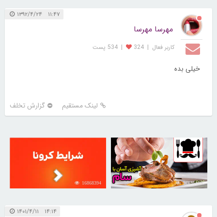
۱۱:۴۷ ۱۳۹۲/۴/۲۴
مهرسا مهرسا
کاربر فعال
|
324
|
534 پست
خیلی بده
لینک مستقیم
گزارش تخلف
16868394
30255189
۱۴:۱۴ ۱۴۰۱/۴/۱۱