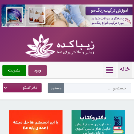
10088665
خانه
ورود
عضویت