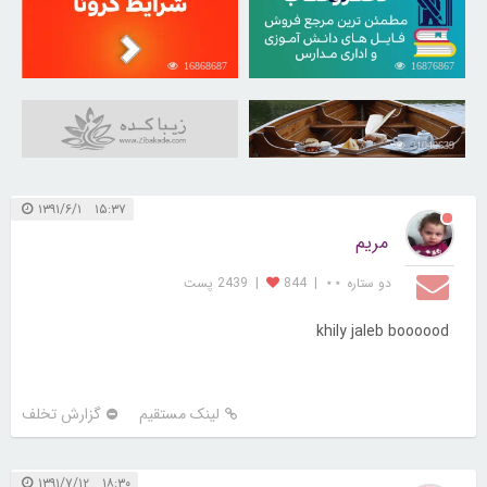
16868687
16876867
31040639
۱۵:۳۷ ۱۳۹۱/۶/۱
مریم
دو ستاره ⋆⋆
|
844
|
2439 پست
khily jaleb boooood
لینک مستقیم
گزارش تخلف
۱۸:۳۰ ۱۳۹۱/۷/۱۲