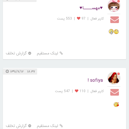
♥مهســــا♥
کاربر فعال
|
97
|
553 پست
لینک مستقیم
گزارش تخلف
۱۸:۳۷ ۱۳۹۱/۷/۱۲
sofiya !
کاربر فعال
|
110
|
547 پست
لینک مستقیم
گزارش تخلف