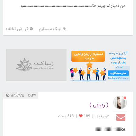
من نمیتونم ببینم عکسسسسسسسسسسسسسسسسسسسو
لینک مستقیم
گزارش تخلف
21728777
۱۶:۴۷ ۱۳۹۲/۹/۵
( زیبایی )
کاربر فعال
|
109
|
518 پست
liiiiiiiiiiiiiiiiiiiiiiiiiiike