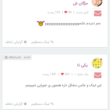
مژگان ش
کاربر جديد
|
89
|
103 پست
منم ندیدم عکسوووووووووووووووووووو
لینک مستقیم
گزارش تخلف
۱۲:۲۲ ۱۳۹۲/۱۰/۲۱
یکی تا
یک ستاره ⋆
|
501
|
1431 پست
این لینک و عکس مشکل داره هممون ی جورایی نمیبینیم
لینک مستقیم
گزارش تخلف