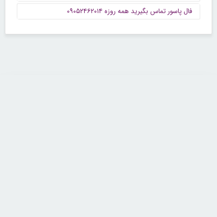
فال پاسور تماس بگیرید همه روزه ۰۹۰۵۲۴۶۲۰۱۴
تماس با ما
تلفن : ۲۲۶۸۹۶۴۳ (۰۲۱)
شنبه تا چهارشنبه از ساعت 9 تا 5 منتظر شنیدن صدای گرم شما هستیم.
همچنین برای درج آگهی، مشاوره برای توسعه کسب و کارتان با ما تماس بگیرید.
ایمیل: info[@]zibakade[dot]com
تمامی حقوق مادی و معنوی سایت محفوظ و متعلق به سايت زیباکده بوده و
استفاده از مطالب با ذکر و درج لینک منبع بلامانع است.