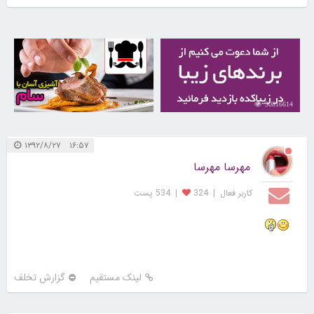
30255482
30816614
۱۶:۵۷ ۱۳۹۲/۸/۲۷
مهرسا مهرسا
کاربر فعال
|
324
|
534 پست
لینک مستقیم
گزارش تخلف