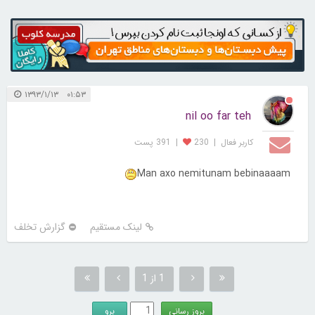
۰۱:۵۳ ۱۳۹۳/۱/۱۳
nil oo far teh
کاربر فعال
|
230
|
391 پست
Man axo nemitunam bebinaaaam
لینک مستقیم
گزارش تخلف
1 از 1