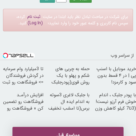
برای شرکت در مباحث تبادل نظر باید ابتدا در سایت
ثبت نام
کرده،
سپس نام کاربری و کلمه عبور خود را وارد نمایید؛
(Log In)
کنید.
از سراسر وب
خرید موبایل با اسنپ
حمله به چربی های
تا 3میلیارد وام سرمایه
پی | در ۴ قسط بدون
شکم و پهلو با یک
در گردش فروشندگان
سود و کارمزد!
روش قوی(پودرجلبک
=> فروشگاهت رو ثبت
سبز45%تخفیف)
کن
با پودر جلبک ، اندام
با جلبک لاغری 3سوته
افزایش درآمـد
خوش فرم آرزو نیست!
به اندام ایده ال
فروشگاهت رو تضمین
(3تا7 کیلو کاهش وزن
برس(تا امشب تخفیف
کن « فروشگاهت رو
در یک ماه)
ویژه)
ثبت کن »
موضوع قبل