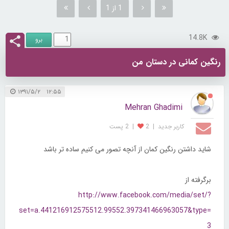
1 از 1
14.8K
رنگین کمانی در دستان من
۱۲:۵۵ ۱۳۹۱/۵/۲
Mehran Ghadimi
کاربر جديد
|
2
|
2 پست
شاید داشتن رنگین کمان از آنچه تصور می کنیم ساده تر باشد
برگرفته از
http://www.facebook.com/media/set/?
set=a.441216912575512.99552.397341466963057&type=
3