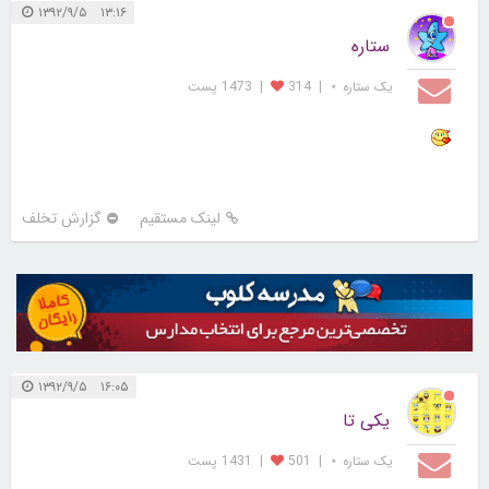
۱۳:۱۶ ۱۳۹۲/۹/۵
ستاره
یک ستاره ⋆
|
314
|
1473 پست
لینک مستقیم
گزارش تخلف
۱۶:۰۵ ۱۳۹۲/۹/۵
یکی تا
یک ستاره ⋆
|
501
|
1431 پست