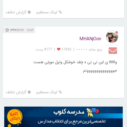
لینک مستقیم
گزارش تخلف
۱۱:۱۲ ۱۳۹۳/۲/۱۲
MHANjOon
پنج ستاره ⋆⋆⋆⋆⋆
|
17092
|
8177 پست
وااااااا ی این نی نی ه چقد خوشکل وتپل موپلی هست
جوووووووووووووونم
لینک مستقیم
گزارش تخلف