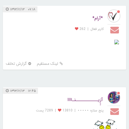
۰۷:۱۸ ۱۳۹۳/۲/۱۳
*آرام*
کاربر فعال
|
262
لینک مستقیم
گزارش تخلف
۱۲:۴۵ ۱۳۹۳/۲/۱۳
آزِِِِیـــــــــــنـاااا
پنج ستاره ⋆⋆⋆⋆⋆
|
13810
|
7289 پست