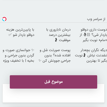
از سراسر وب
دوست داری دوقلو
درمان ناباروری با
با پایین‌ترین هزینه
باردار شی؟ 🤱🏻 از
بیشترین درصد
دوقلو باردار شو ✅
«مام» نوبت بگیر
موفقیت 🤰
دیگه نگران بچه‌دار
پوست صورتت شل و
✨ جوانسازی صورت و
نشدنت نباش 🤰نوبت
افتاده شده؟ بدون
گردن بدون جراحی و
بگیر تا بهترین
جراحی جوونش کن ✨
بخیه | با تخفیف ویژه
متخصصان درمانت
کنن
موضوع قبل