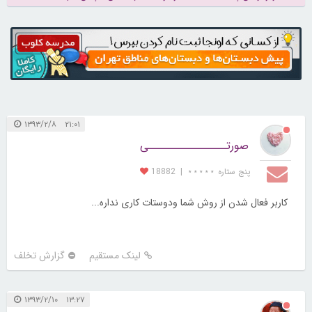
۲۱:۰۱ ۱۳۹۳/۲/۸
صورتــــــــــــــــی
پنج ستاره ⋆⋆⋆⋆⋆
|
18882
کاربر فعال شدن از روش شما ودوستات کاری نداره...
لینک مستقیم
گزارش تخلف
۱۳:۲۷ ۱۳۹۳/۲/۱۰