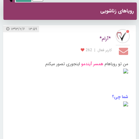
رویاهای زناشویی
۱۳:۵۹ ۱۳۹۳/۲/۶
*آرام*
کاربر فعال
|
262
من تو رویاهام
همسر آیندمو
اینجوری تصور میکنم
شما چی؟