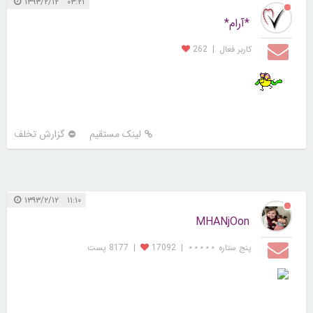
۰۳:۲۱ ۱۳۹۳/۲/۱۲
*آرام*
کاربر فعال
|
262
لینک مستقیم
گزارش تخلف
۱۱:۱۰ ۱۳۹۳/۲/۱۲
MHANjOon
پنج ستاره ⋆⋆⋆⋆⋆
|
17092
|
8177 پست