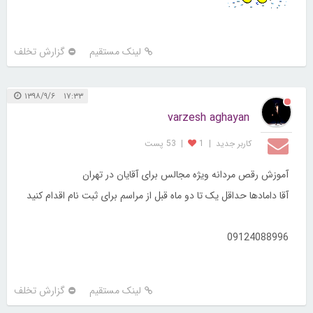
لینک مستقیم
گزارش تخلف
۱۷:۳۳ ۱۳۹۸/۹/۶
varzesh aghayan
کاربر جديد
|
1
|
53 پست
آموزش رقص مردانه ویژه مجالس برای آقایان در تهران
آقا دامادها حداقل یک تا دو ماه قبل از مراسم برای ثبت نام اقدام کنید
09124088996
لینک مستقیم
گزارش تخلف