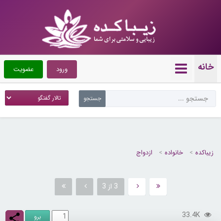
خانه
ورود
عضویت
زیباکده
خانواده
ازدواج
3 از 3
33.4K