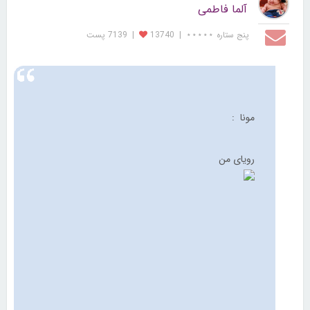
آلما فاطمی
پنج ستاره ⋆⋆⋆⋆⋆
|
13740
|
7139 پست
مونا :
رویای من