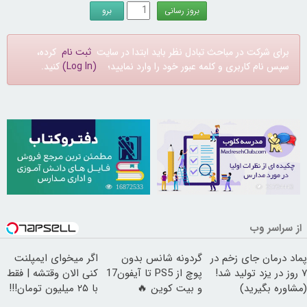
برای شرکت در مباحث تبادل نظر باید ابتدا در سایت
ثبت نام
کرده،
سپس نام کاربری و کلمه عبور خود را وارد نمایید؛
(Log In)
کنید.
16872533
21724443
از سراسر وب
پماد درمان جای زخم در
گردونه شانس بدون
اگر میخوای ایمپلنت
۷ روز در یزد تولید شد!
پوچ از PS5 تا آیفون17
کنی الان وقتشه | فقط
(مشاوره بگیرید)
و بیت کوین 🔥
با ۲۵ میلیون تومان!!!