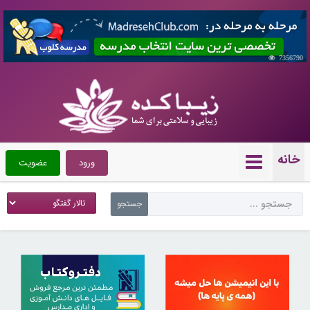
7356790
خانه
ورود
عضویت