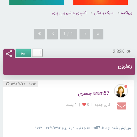
زیباکده
سبک زندگی
آشپزی و شیرینی پزی
1 از 1
2.82K
زعفرون
۱۰:۱۶ ۱۳۹۲/۱/۲۲
aram57 جعفری
کاربر جديد
|
0
|
1 پست
ویرایش شده توسط aram57 جعفری در تاریخ ۲۲/۱/۱۳۹۲ ۱۰:۱۷