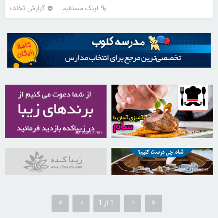
لینک مستقیم
گزارش تخلف
30812280
30251148
31036305
1 از 1