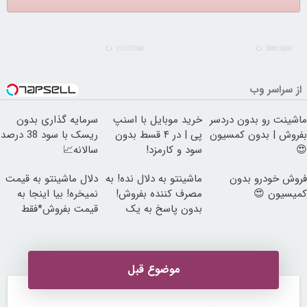
21727200
30815037
از سراسر وب
ماشینت رو بدون دردسر
خرید موبایل با اسنپ
سرمایه گذاری بدون
بفروش | بدون کمسیون
پی | در ۴ قسط بدون
ریسک با سود 38 درصد
😍
سود و کارمزد!
سالانه📈
فروش خودرو بدون
ماشینتو به دلال نده! به
دلال ماشینتو به قیمت
کمیسیون 😍
مصرف کننده بفروش!
نمیخره! بیا اینجا به
بدون پاسخ به یک
قیمت بفروش*فقط
تماس
خریدار واقعی*
موضوع قبل