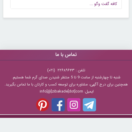
كافه گفت وگو ...
تماس با ما
تلفن : ۲۲۶۸۹۶۴۳ (۰۲۱)
شنبه تا چهارشنبه از ساعت 9 تا 5 منتظر شنیدن صدای گرم شما هستیم.
همچنین برای درج آگهی، مشاوره برای توسعه کسب و کارتان با ما تماس بگیرید.
ایمیل: info[@]zibakade[dot]com
تمامی حقوق مادی و معنوی سایت محفوظ و متعلق به سايت زیباکده بوده و
استفاده از مطالب با ذکر و درج لینک منبع بلامانع است.