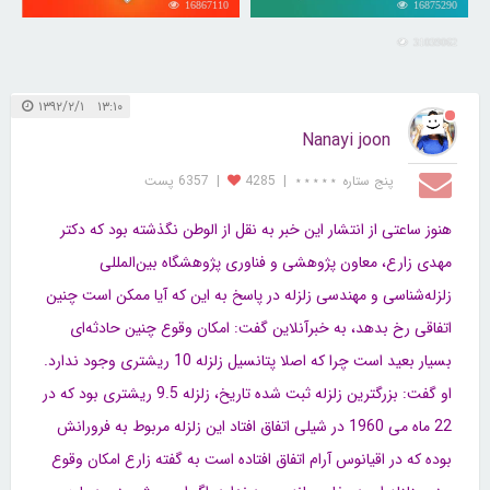
16867110
16875290
31039062
۱۳:۱۰ ۱۳۹۲/۲/۱
Nanayi joon
پنج ستاره ⋆⋆⋆⋆⋆
|
4285
|
6357 پست
هنوز ساعتی از انتشار این خبر به نقل از الوطن نگذشته بود که دکتر
مهدی زارع، معاون پژوهشی و فناوری پژوهشگاه بین‌المللی
زلزله‌شناسی و مهندسی زلزله در پاسخ به این که آیا ممکن است چنین
اتفاقی رخ بدهد، به خبرآنلاین گفت: امکان وقوع چنین حادثه‌ای
بسیار بعید است چرا که اصلا پتانسیل زلزله 10 ریشتری وجود ندارد.
او گفت: بزرگترین زلزله ثبت شده تاریخ، زلزله‌ 9.5 ریشتری بود که در
22 ماه می 1960 در شیلی اتفاق افتاد این زلزله مربوط به فرورانش
بوده که در اقیانوس آرام اتفاق افتاده است به گفته زارع امکان وقوع