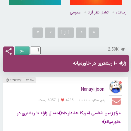
زیباکده
تبادل نظر آزاد
عمومی
1 از 1
2.59K
زلزله ۱۰ ریشتری در خاورمیانه
۱۲:۵۰ ۱۳۹۲/۲/۱
Nanayi joon
پنج ستاره ⋆⋆⋆⋆⋆
|
4285
|
6357 پست
مرکز زمین شناسی آمریکا هشدار داد(احتمال زلزله ۱۰ ریشتری در
خاورمیانه):