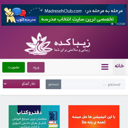
7357648
خانه
ورود
عضویت