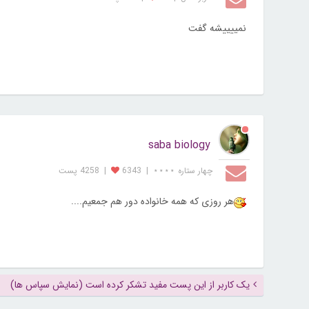
نمییییشه گفت
saba biology
چهار ستاره ⋆⋆⋆⋆
|
6343
|
4258 پست
هر روزی که همه خانواده دور هم جمعیم....
یک کاربر از این پست مفید تشکر کرده است (نمایش سپاس ها)