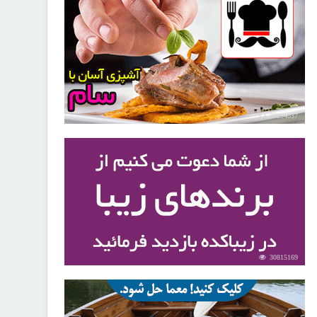
30254037
30815169