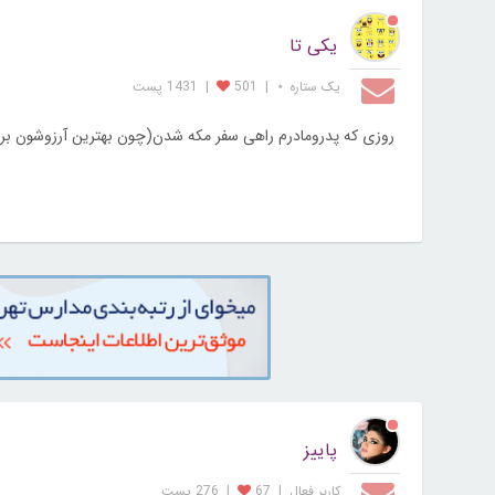
یکی تا
یک ستاره ⋆
|
501
|
1431 پست
روزی که پدرومادرم راهی سفر مکه شدن(چون بهترین آرزوشون بر
پاییز
کاربر فعال
|
67
|
276 پست