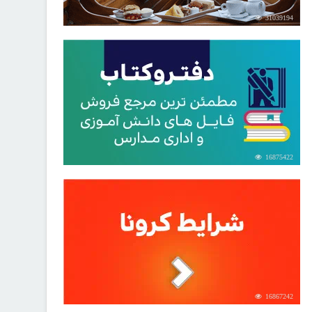
31039194
16875422
16867242