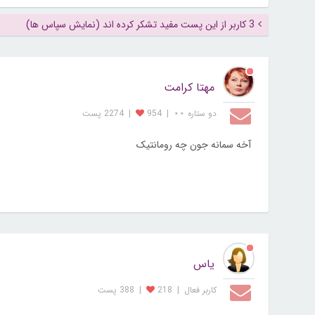
3 کاربر از این پست مفید تشکر کرده اند (نمایش سپاس ها)
مهتا کرامت
دو ستاره ⋆⋆
|
954
|
2274 پست
آخه سمانه جون چه رومانتیک
یاس
کاربر فعال
|
218
|
388 پست