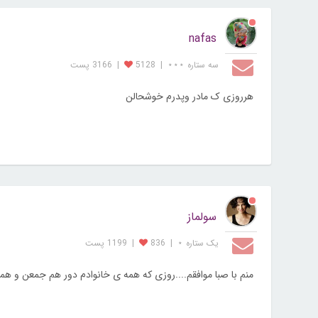
nafas
سه ستاره ⋆⋆⋆
|
5128
|
3166 پست
هرروزی ک مادر وپدرم خوشحالن
سولماز
یک ستاره ⋆
|
836
|
1199 پست
منم با صبا موافقم....روزی که همه ی خانوادم دور هم جمعن و هم