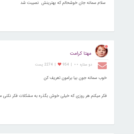
سلام سمانه جان خوشحالم که بهترینش نصیبت شد
مهتا کرامت
دو ستاره ⋆⋆
|
954
|
2274 پست
خوب سمانه جون بیا برامون تعریف کن
فکر میکنم هر روزی که خیلی خوش بگذره به مشکلات فکر نکنی می ت