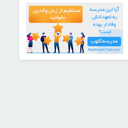
21727332