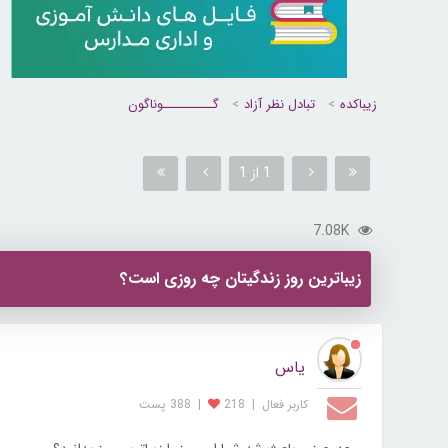
زیباکده
تبادل نظر آزاد
گــــــــــوناگون
1 از 1
7.08K
زیباترین روز زندگیتان چه روزی است؟
یاس
کاربر فعال
|
218
|
388 پست