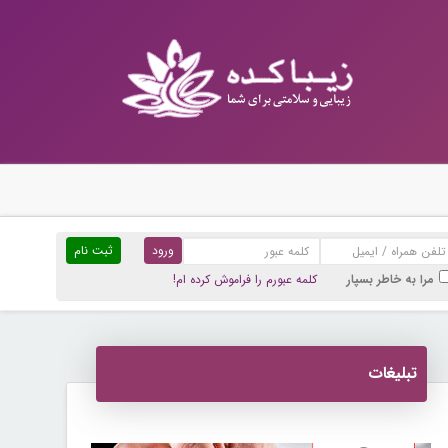
ثبت نام
مرا به خاطر بسپار
کلمه عبورم را فراموش کرده ام!
تبلیغات