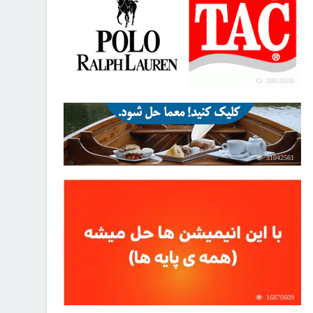
30818536
31042561
16870609