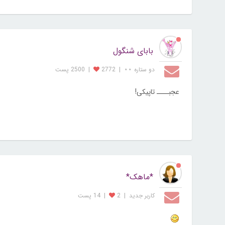
بابای شنگول
دو ستاره ⋆⋆
|
2772
|
2500 پست
عجبــــ تاپیکی!
*ماهک*
کاربر جديد
|
2
|
14 پست