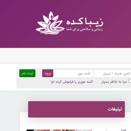
ثبت نام
مرا به خاطر بسپار
کلمه عبورم را فراموش کرده ام!
تبلیغات