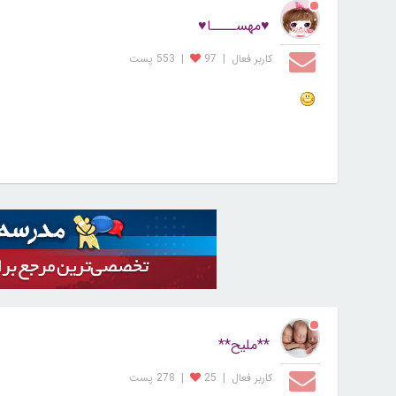
♥مهســــا♥
کاربر فعال
|
97
|
553 پست
**ملیح**
کاربر فعال
|
25
|
278 پست