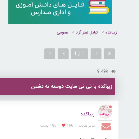
زیباکده
تبادل نظر آزاد
عمومی
1 از 1
9.49K
زیباکده با نی نی سایت دوسته نه دشمن
زیباکده
مدیر سایت
|
166
|
186 پست