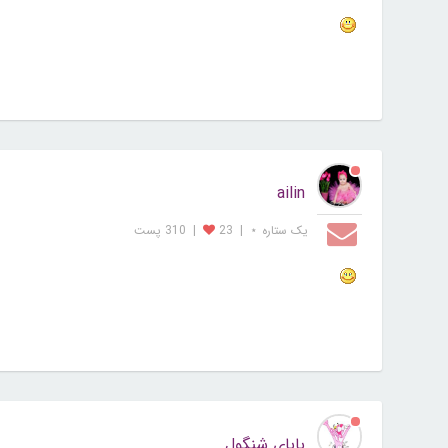
ailin
یک ستاره ⋆
|
23
|
310 پست
بابای شنگول