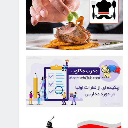
30257404
21730699