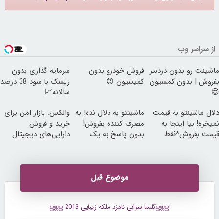
از سراسر وب
ماشینت رو بدون دردسر
فروش خودرو بدون
سرمایه گذاری بدون
بفروش | بدون کمسیون
کمیسیون 😍
ریسک با سود 38 درصد
😍
سالانه📈
دلال ماشینتو به قیمت
ماشینتو به دلال نده! به
والکس: بازار امن برای
نمیخره! بیا اینجا به
مصرف کننده بفروش!
خرید و فروش
قیمت بفروش*فقط
بدون پاسخ به یک
دارایی‌های دیجیتال
خریدار واقعی*
تماس
موضوع قبل
ஜஜஜگلسا سرابی نامزد ملکه زیبایی 2013 ஜஜஜ