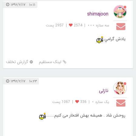
۱۰:۱۱ ۱۳۹۲/۲/۱۷
shimajoon
سه ستاره ⋆⋆⋆
|
2574
|
2957 پست
يادش گرامي
لینک مستقیم
گزارش تخلف
۱۰:۲۳ ۱۳۹۲/۲/۱۷
نازلی
یک ستاره ⋆
|
336
|
1067 پست
روحش شاد . همیشه بهش افتخار می کنیم.......