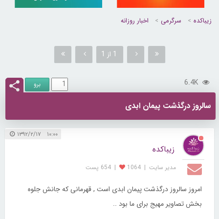
زیباکده
سرگرمی
اخبار روزانه
1 از 1
6.4K
سالروز درگذشت پیمان ابدی
۱۰:۰۰ ۱۳۹۲/۲/۱۷
زیباکده
مدیر سایت
|
1064
|
654 پست
امروز سالروز درگذشت پیمان ابدی است , قهرمانی که جانش جلوه
بخش تصاویر مهیج برای ما بود ..