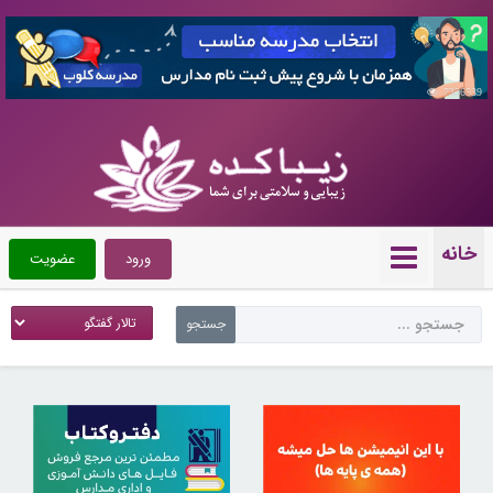
7356539
خانه
ورود
عضویت