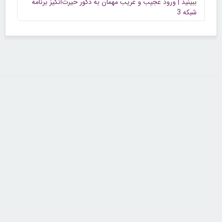
ببینید | ورود عجیب و غریب مهمان به دکور حیرت‌انگیز برنامه
شبکه 3
تماس با ما
تلفن : ۲۲۶۸۹۶۴۳ (۰۲۱)
شنبه تا چهارشنبه از ساعت 9 تا 5 منتظر شنیدن صدای گرم شما هستیم.
همچنین برای درج آگهی، مشاوره برای توسعه کسب و کارتان با ما تماس بگیرید.
ایمیل: info[@]zibakade[dot]com
تمامی حقوق مادی و معنوی سایت محفوظ و متعلق به سايت زیباکده بوده و
استفاده از مطالب با ذکر و درج لینک منبع بلامانع است.