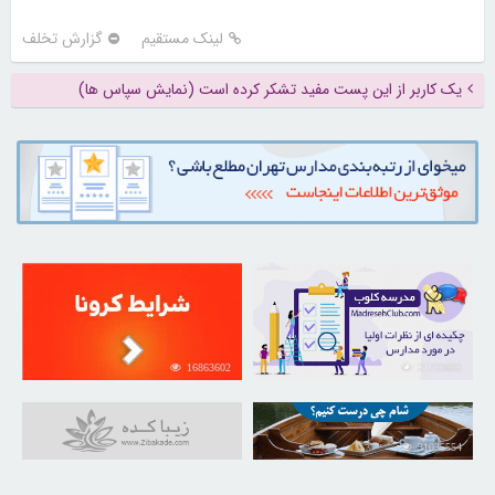
لینک مستقیم
گزارش تخلف
یک کاربر از این پست مفید تشکر کرده است (نمایش سپاس ها)
16863602
21723692
31035554