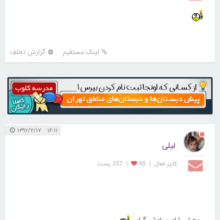
لینک مستقیم
گزارش تخلف
۱۶:۱۱ ۱۳۹۲/۲/۱۷
لیلی
کاربر فعال
|
95
|
257 پست
روحش شاد و یادش گرامی