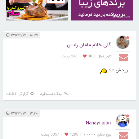
30250397
30811529
۱۰:۳۵ ۱۳۹۲/۲/۱۷
گلی خانم مامان رادین
کاربر فعال
|
38
|
243 پست
روحش شاد
لینک مستقیم
گزارش تخلف
۱۲:۳۰ ۱۳۹۲/۲/۱۷
Nanayi joon
پنج ستاره ⋆⋆⋆⋆⋆
|
4285
|
6357 پست