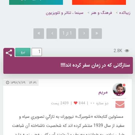
زیباکده
فرهنگ و هنر
سینما ، تئاتر و تلویزیون
1 از 1
2.8K
ستارگانی که در زمان سفر کرده اند!!!!
۱۴:۳۱ ۱۳۹۲/۲/۲۹
مریم
دو ستاره ⋆⋆
|
844
|
2439 پست
مسئولين كتابخانه «شومبرگ» نيويورك به تازگي تصويري سياه و
سفيد از سال 1939 منتشر كرده اند كه شخصيت ناشناخته آن شباهت
خيلي زيادي به خواننده معروف و ثروتمند آمريكايي «جي زي» دارد.