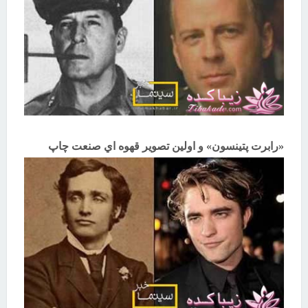
«رابرت پتينسون» و اولين تصوير قهوه اي صنعت چاپ