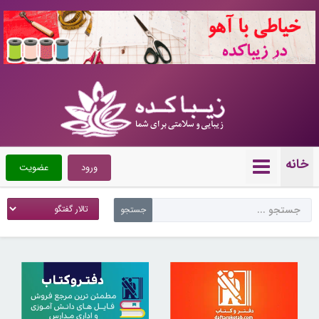
10721664
خانه
ورود
عضویت