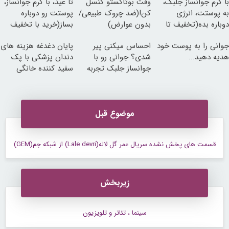
با کرم جوانساز جلبک،
وقت بوتاکستو کنسل
تا عید، با کرم جوانساز،
به پوستت، انرژی
کن!(ضد چروک طبیعی/
پوستت رو دوباره
دوباره بده(تخفیف تا
بدون عوارض)
بساز(خرید با تخفیف
امشب)
ویژه)
جوانی را به پوست خود
احساس میکنی پیر
پایان دغدغه هزینه های
هدیه دهید...
شدی؟ جوانی رو با
دندان پزشکی با پک
جوانساز جلبک تجربه
سفید کننده خانگی
کن
موضوع قبل
قسمت های پخش نشده سریال عمر گل لاله(Lale devri) از شبکه جم(GEM)
زیربخش
سینما ، تئاتر و تلویزیون