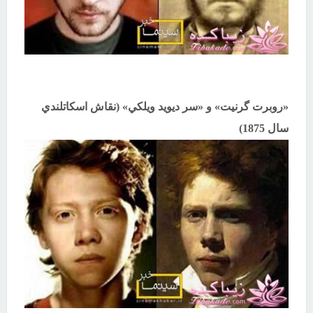
«روبرت گرنيت» و «سر ديويد ويلكي» (نقاش اسكاتلندي
سال 1875)