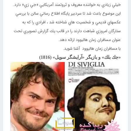
خيلي زيادي به خواننده معروف و ثروتمند آمريكايي «جي زي» دارد.
اين موضوع باعث شد تا سردبير پايگاه اطلاع رساني سالن با بررسي
عكسهاي قديمي و شخصيت هاي شناخته شد ، افرادي را كه به
ستارگان امروزي شباهت دارند را در قالب يك گزارش تصويري تحت
عنوان مسافران زمان هاليوود ارائه دهد.
با مسافران زمان هاليوود آشنا شويد.
«جك بلك» و بازيگر «آرايشگر سويل» (1816)