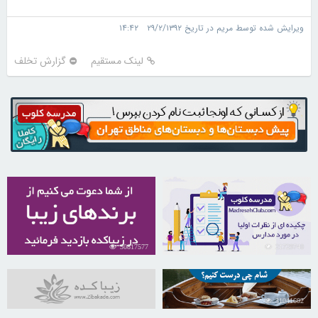
ویرایش شده توسط مریم در تاریخ ۲۹/۲/۱۳۹۲ ۱۴:۴۲
لینک مستقیم
گزارش تخلف
30817577
21729740
31041602