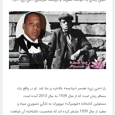
راز «جي زي» همسر «بيانسه» بالاخره بر ملا شد. او در واقع يك
مسافر زمان است كه از سال 1939 به سال 2013 آمده است.
مسئولين كتابخانه «شومبرگ» نيويورك به تازگي تصويري سياه و
سفيد از سال 1939 منتشر كرده اند كه شخصيت ناشناخته آن شباهت