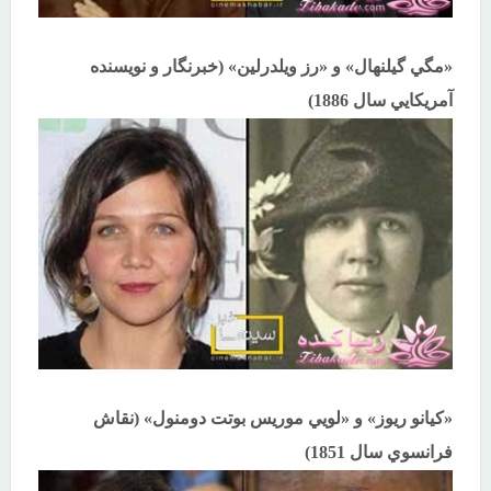
«مگي گيلنهال» و «رز ويلدرلين» (خبرنگار و نويسنده
آمريكايي سال 1886)
«كيانو ريوز» و «لويي موريس بوتت دومنول» (نقاش
فرانسوي سال 1851)