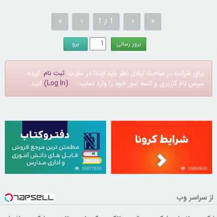
1 از 1
برای شرکت در مباحث تبادل نظر باید ابتدا در سایت
ثبت نام
کرده،
سپس نام کاربری و کلمه عبور خود را وارد نمایید؛
(Log In)
کنید.
16877830
16869650
از سراسر وب