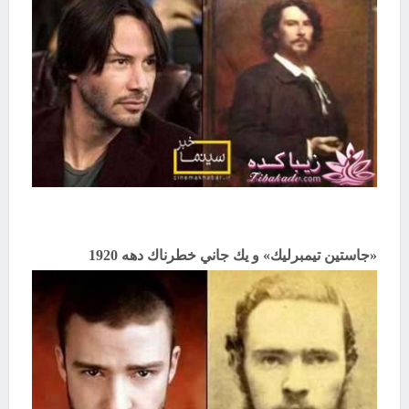
«جاستين تيمبرليك» و يك جاني خطرناك دهه 1920