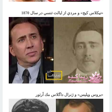
«نيكلاس كيج» و مردي از ايالت تنسي در سال 1870
«بروس ويليس» و ژنرال داگلاس مك آرتور