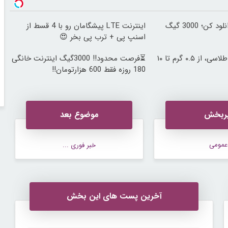
هرچقدر می‌خوای دانلود کن؛ 3000 گیگ
اینترنت LTE پیشگامان رو با 4 قسط از
اسنپ پی + ترب پی بخر 😍
خرید شمش پلمپ طلاسی، از ۰.۵ گرم تا ۱۰
⏳فرصت محدود!! 3000گیگ اینترنت خانگی
180 روزه فقط 600 هزارتومان!!
ربخش
موضوع بعد
عمومی
خبر فوری ...
آخرین پست های این بخش