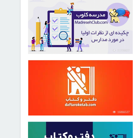
21726627
16866537