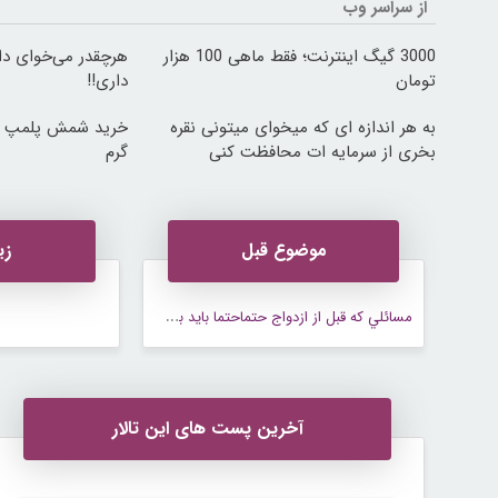
از سراسر وب
3000 گیگ اینترنت؛ فقط ماهی 100 هزار
تومان
داری!!
به هر اندازه ای که میخوای میتونی نقره
بخری از سرمایه ات محافظت کنی
گرم
موضوع قبل
زی
م
سائلي كه قبل از ازدواج حتماحتما بايد بخواني؟!
آخرین پست های این تالار