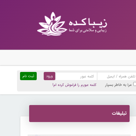
ثبت نام
مرا به خاطر بسپار
کلمه عبورم را فراموش کرده ام!
تبلیغات