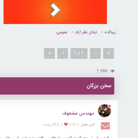
زیباکده
تبادل نظر آزاد
عمومی
1 از 1
1.96K
سخن بزرگان
مهندس مشعوف
کاربر فعال
|
173
|
612 پست