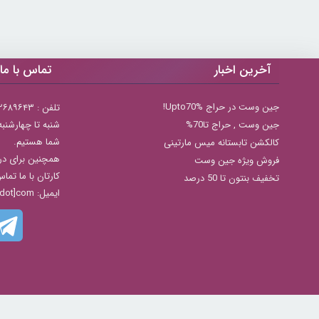
آخرین اخبار
تماس با ما
جین وست در حراج Upto70%!
تلفن : ۲۲۶۸۹۶۴۳ (۰۲۱)
جين وست , حراج تا70%
شما هستیم.
کالکشن تابستانه میس مارتینی
همچنین برای در
فروش ویژه جین وست
کارتان با ما تما
تخفیف بنتون تا 50 درصد
ایمیل: info[@]zibakade[dot]com