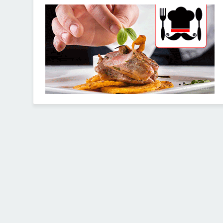
30253332