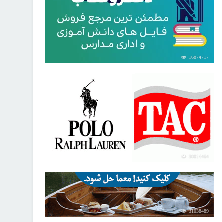
16874717
30814464
31038489