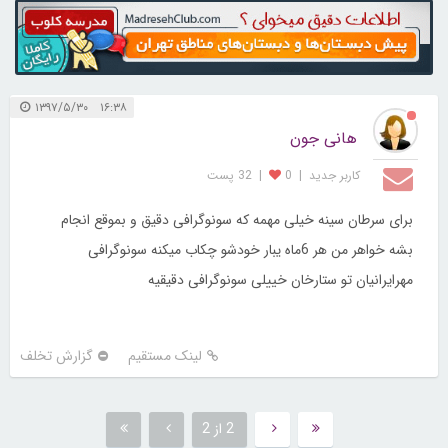
۱۶:۳۸ ۱۳۹۷/۵/۳۰
هانی جون
کاربر جديد
|
0
|
32 پست
برای سرطان سینه خیلی مهمه که سونوگرافی دقیق و بموقع انجام
بشه خواهر من هر 6ماه یبار خودشو چکاب میکنه سونوگرافی
مهرایرانیان تو ستارخان خییلی سونوگرافی دقیقیه
لینک مستقیم
گزارش تخلف
2 از 2