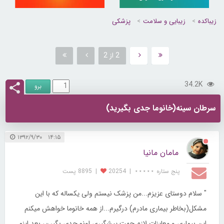
زیباکده
زیبایی و سلامت
پزشکی
2 از 2
34.2K
سرطان سینه(خانوما جدی بگیرید)
۱۴:۱۵ ۱۳۹۲/۹/۳۰
مامان مانیا
پنج ستاره ⋆⋆⋆⋆⋆
|
20254
|
8895 پست
" سلام دوستای عزیزم...من پزشک نیستم ولی یکساله که با این
مشکل(بخاطر بیماری مادرم) درگیرم...از همه خانوما خواهش میکنم
این بیماری و معاینات لازم جهت پیشگیری اونو جدی بگیرن، بعد اینم