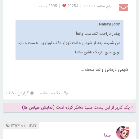
پنج ستاره ⋆⋆⋆⋆⋆
|
20254
|
8895 پست
Nanayi joon :
چقدر ناراحت کنندست واقعاً
من شنیدم بعد از شیمی حالت تهوع عذاب اورترین هست و باید
تو ی جای تاریک باشن حتما
شیمی درمانی واقعا سخته...
لینک مستقیم
گزارش تخلف
یک کاربر از این پست مفید تشکر کرده است (نمایش سپاس ها)
۱۴:۲۳ ۱۳۹۲/۱۰/۱
سنا