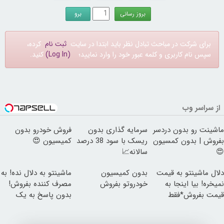
برای شرکت در مباحث تبادل نظر باید ابتدا در سایت
ثبت نام
کرده،
سپس نام کاربری و کلمه عبور خود را وارد نمایید؛
(Log In)
کنید.
از سراسر وب
ماشینت رو بدون دردسر
سرمایه گذاری بدون
فروش خودرو بدون
بفروش | بدون کمسیون
ریسک با سود 38 درصد
کمیسیون 😍
😍
سالانه📈
دلال ماشینتو به قیمت
بدون کمیسیون
ماشینتو به دلال نده! به
نمیخره! بیا اینجا به
خودروتو بفروش
مصرف کننده بفروش!
قیمت بفروش*فقط
بدون پاسخ به یک
خریدار واقعی*
تماس