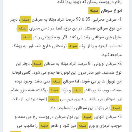
زخم در پوست پستان که بهبود پیدا نکند
انواع سرطان
سینه
1-
سرطان مجرایی: 85 تا 90 درصد افراد مبتلا به سرطان
سینه
، دچار
این نوع سرطان هستند. در این نوع، فقط در داخل مجرای
سینه
،
سلول های سرطانی رشد می کنند. اگر توده کوچکی را در
سینه
احساس کردید و یا از نوک
سینه
ترشحاتی خارج شد، فورا به پزشک
مراجعه کنید.
2-
سرطان لوبولی : 8 درصد افراد مبتلا به سرطان
سینه
، دچار این
نوع هستند. شیر مادر درون این لوبول ها جمع می شود. گاهی اوقات
این لوبول ها پر می شوند، اما سرطان
سینه
نمی باشد. وجود توده
سفت، تورم، تغییر ظاهر
سینه
و نوک
سینه
برگشته همه جزو علائم
این سرطان می باشد. از طریق بیوپسی
سینه
(نمونه برداری از بافت
سینه
) می توان این سرطان را تشخیص داد.
3-
سرطان التهابی
سینه
: این نوع سرطان در پوست رخ می دهد و
موجب قرمزی و ورم
سینه
می شود و ظاهر
سینه
را ملتهب می