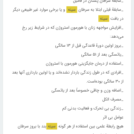
_سابقهٔ سرطان پستان در فامیل
_سابقهٔ قبلی ابتلا به سرطان
سینه
و یا برخی موارد غیر طبیعی دیگر
در بافت
سینه
_افزایش مواجهه زنان با هورمون استروژن که در شرایط زیر رخ
می‌دهد:
_بروز اولین دورهٔ قاعدگی قبل از ۱۳ سالگی
_یائسگی بعد از ۵۱ سالگی
_استفاده از درمان جایگزینی هورمون با استروژن
_افرادی که در طول زندگی باردار نشده‌اند و یا اولین بارداری آنها بعد
از ۳۰ سالگی بوده‌است.
_اضافه وزن و چاقی خصوصاً بعد از یائسگی
_مصرف الکل
_زندگی بی تحرک و فعالیت بدنی کم
عوامل بی اثر
هیچ رابطهٔ علمی بین استفاده از هر گونه
سینه
‌بند با بروز سرطان