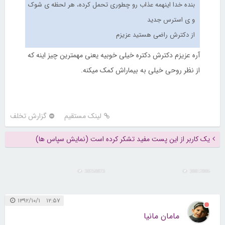
بنده خدا اینهمه عذاب رو چطوری تحمل کرده، هر لحظه ی شوک
و ی استرس جدید
از دکترش راضی هستید عزیزم
آره عزیزم دکترش دکتره خیلی خوبیه یعنی مهمترین چیز اینه که
از نظر روحی خیلی به بیماراش کمک میکنه.
لینک مستقیم
گزارش تخلف
یک کاربر از این پست مفید تشکر کرده است (نمایش سپاس ها)
30250873
30812005
۱۲:۵۷ ۱۳۹۲/۱۰/۱
مامان مانیا