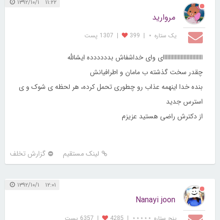
۱۱:۲۲ ۱۳۹۲/۱۰/۱
مروارید
یک ستاره ⋆
|
399
|
1307 پست
ااااااااااااااااااااااااااای وای خداشفاش بدددددده ایشالله
چقدر سخت گذشته ب مامان و اطرافیانش
بنده خدا اینهمه عذاب رو چطوری تحمل کرده، هر لحظه ی شوک و ی
استرس جدید
از دکترش راضی هستید عزیزم
لینک مستقیم
گزارش تخلف
۱۲:۰۱ ۱۳۹۲/۱۰/۱
Nanayi joon
پنج ستاره ⋆⋆⋆⋆⋆
|
4285
|
6357 پست