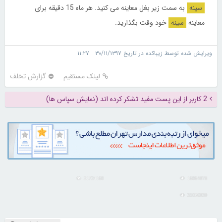
سینه
به سمت زیر بغل معاینه می کنید. هر ماه 15 دقیقه برای
معاینه
سینه
خود وقت بگذارید.
ویرایش شده توسط زیباکده در تاریخ ۳۰/۱۱/۱۳۹۷ ۱۱:۲۷
لینک مستقیم
گزارش تخلف
2 کاربر از این پست مفید تشکر کرده اند (نمایش سپاس ها)
21724168
16864078
31036030