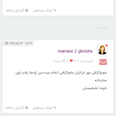
لینک مستقیم
گزارش تخلف
16872258
۱۶:۳۱ ۱۳۹۷/۵/۱۳
mamane 2 gholoha
کاربر جديد
|
0
|
36 پست
سونوگرافی مهر ایرانیان ماموگرافی انجام میده من اونجا رفتم توی
ستارخانه
خوبه تشخیصش
لینک مستقیم
گزارش تخلف