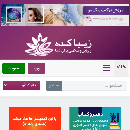
10087313
خانه
ورود
عضویت