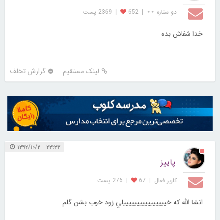
دو ستاره ⋆⋆
|
652
|
2369 پست
خدا شفاش بده
لینک مستقیم
گزارش تخلف
۲۳:۳۲ ۱۳۹۲/۱۰/۲
پاییز
کاربر فعال
|
67
|
276 پست
انشا الله كه خييييييييييييييييلي زود خوب بشن گلم