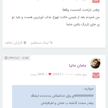
چقدر ناراحت کنندست واقعاً
من شنیدم بعد از شیمی حالت تهوع عذاب اورترین هست و باید تو
ی جای تاریک باشن حتما
لینک مستقیم
گزارش تخلف
۱۲:۵۶ ۱۳۹۲/۱۰/۱
مامان مانیا
پنج ستاره ⋆⋆⋆⋆⋆
|
20254
|
8895 پست
مروارید :
ااااااااااااااااااااااااااای وای خداشفاش بدددددده ایشالله
چقدر سخت گذشته ب مامان و اطرافیانش