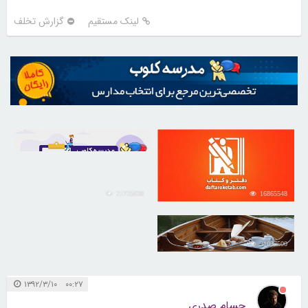
لینک مستقیم
گزارش تخلف
21725638
16865548
31037500
۰۰:۲۷ ۱۳۹۲/۳/۱۰
حسام صدری