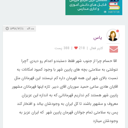
16873728
۰۴:۰۰ ۱۳۹۲/۳/۱۱
یاس
کاربر فعال
|
218
|
388 پست
اقا حسام چرا از جنوب شهر فقط دستبندو اعدام رو دیدی ؟چرا
ننوشتی به سلامتی بچه های پایین شهر با وجود کمبود امکانات به
نسبت بالای شهر این همه قهرمان داره کم نیستند این قهرمانان مثل
اقایان هادی ساعی حمید سوریان اقای دبیر. تازه اینها قهرمانان مشهور
پایین شهر هستند کم نداریم قهرمانانی که به اندازه این عزیزان
معروف و مشهور باشند تا کل ایران به وجودشان ببالد و افتخار کند
پس یه سلامتی تمام جوانان قهرمان پایین شهر که ایران عزیز به
وجودشان مینازد