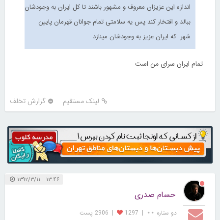
اندازه این عزیزان معروف و مشهور باشند تا کل ایران به وجودشان
ببالد و افتخار کند پس یه سلامتی تمام جوانان قهرمان پایین
شهر که ایران عزیز به وجودشان مینازد
تمام ایران سرای من است
لینک مستقیم
گزارش تخلف
۱۳:۴۶ ۱۳۹۲/۳/۱۱
حسام صدری
دو ستاره ⋆⋆
|
1297
|
2906 پست