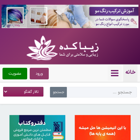
10087728
خانه
ورود
عضویت