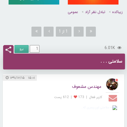
زیباکده
تبادل نظر آزاد
عمومی
1 از 1
6.01K
سلامتی . . .
۱۵:۰۱ ۱۳۹۱/۱۲/۱۵
مهندس مشعوف
کاربر فعال
|
173
|
612 پست