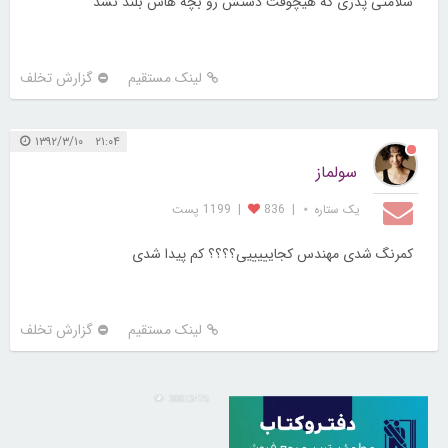
سلامتی پدری که هیچوقت دستش رو بچه هاش بلند نشد
لینک مستقیم
گزارش تخلف
۲۱:۰۴ ۱۳۹۲/۳/۱۰
سولماز
یک ستاره ⋆
|
836
|
1199 پست
کمرنگ شدی مهندس کجایییییی؟؟؟؟ کم پیدا شدی
لینک مستقیم
گزارش تخلف
30813475