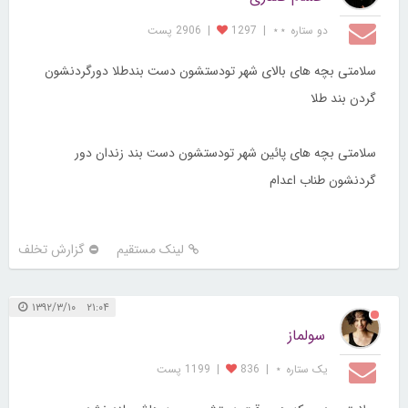
دو ستاره ⋆⋆
|
1297
|
2906 پست
سلامتی بچه های بالای شهر تودستشون دست بندطلا دورگردنشون
گردن بند طلا
سلامتی بچه های پائین شهر تودستشون دست بند زندان دور
گردنشون طناب اعدام
لینک مستقیم
گزارش تخلف
۲۱:۰۴ ۱۳۹۲/۳/۱۰
سولماز
یک ستاره ⋆
|
836
|
1199 پست