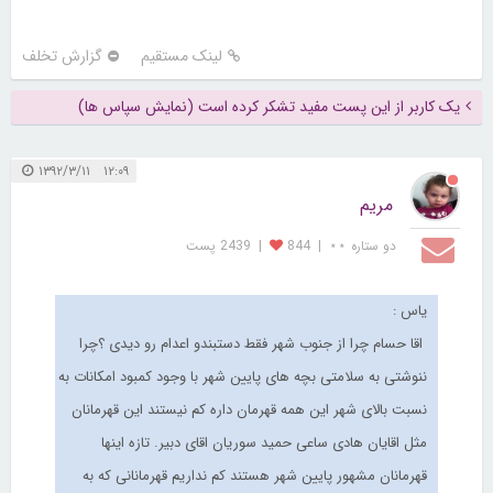
لینک مستقیم
گزارش تخلف
یک کاربر از این پست مفید تشکر کرده است (نمایش سپاس ها)
۱۲:۰۹ ۱۳۹۲/۳/۱۱
مریم
دو ستاره ⋆⋆
|
844
|
2439 پست
یاس :
اقا حسام چرا از جنوب شهر فقط دستبندو اعدام رو دیدی ؟چرا
ننوشتی به سلامتی بچه های پایین شهر با وجود کمبود امکانات به
نسبت بالای شهر این همه قهرمان داره کم نیستند این قهرمانان
مثل اقایان هادی ساعی حمید سوریان اقای دبیر. تازه اینها
قهرمانان مشهور پایین شهر هستند کم نداریم قهرمانانی که به