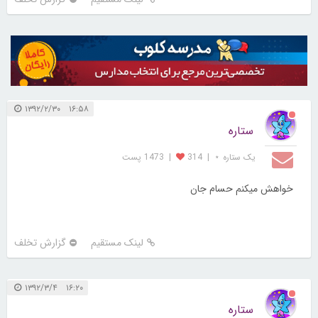
۱۶:۵۸ ۱۳۹۲/۲/۳۰
ستاره
یک ستاره ⋆
|
314
|
1473 پست
خواهش میکنم حسام جان
لینک مستقیم
گزارش تخلف
۱۶:۲۰ ۱۳۹۲/۳/۴
ستاره