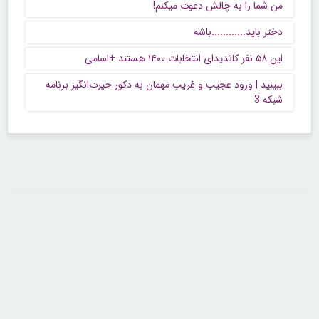
من شما را به چالش دعوت میکنم!
دختر باید............باشه
این ۵۸ نفر کاندیدای انتخابات ۱۴۰۰ هستند +اسامی
ببینید | ورود عجیب و غریب مهمان به دکور حیرت‌انگیز برنامه
شبکه 3
تماس با ما
تلفن : ۲۲۶۸۹۶۴۳ (۰۲۱)
شنبه تا چهارشنبه از ساعت 9 تا 5 منتظر شنیدن صدای گرم شما هستیم.
همچنین برای درج آگهی، مشاوره برای توسعه کسب و کارتان با ما تماس بگیرید.
ایمیل: info[@]zibakade[dot]com