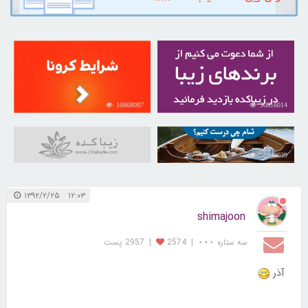
16868087
30816014
31040039
۱۲:۰۳ ۱۳۹۲/۲/۲۵
shimajoon
سه ستاره ⋆⋆⋆
|
2574
|
2957 پست
آذر