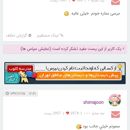
یک ستاره ⋆
|
336
|
1067 پست
مرسی ستاره جونم .خیلی عالیه .
لینک مستقیم
گزارش تخلف
یک کاربر از این پست مفید تشکر کرده است (نمایش سپاس ها)
۱۲:۳۰ ۱۳۹۲/۲/۲۵
shimajoon
سه ستاره ⋆⋆⋆
|
2574
|
2957 پست
ممنونم خيلي جالب بود