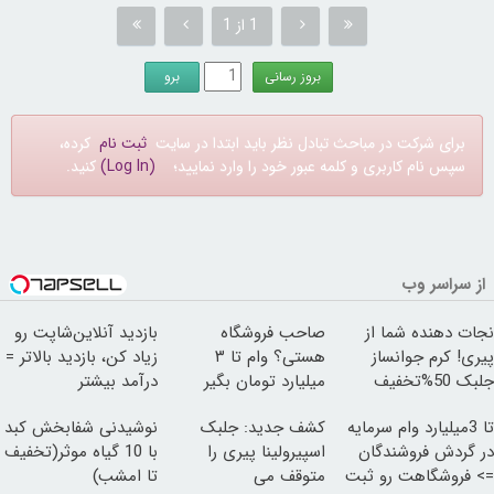
1 از 1
برای شرکت در مباحث تبادل نظر باید ابتدا در سایت
ثبت نام
کرده،
سپس نام کاربری و کلمه عبور خود را وارد نمایید؛
(Log In)
کنید.
از سراسر وب
نجات دهنده شما از
صاحب فروشگاه
بازدید آنلاین‌شاپت رو
پیری! کرم جوانساز
هستی؟ وام تا ۳
زیاد کن، بازدید بالاتر =
جلبک 50%تخفیف
میلیارد تومان بگیر
درآمد بیشتر
تا 3میلیارد وام سرمایه
کشف جدید: جلبک
نوشیدنی شفابخش کبد
در گردش فروشندگان
اسپیرولینا پیری را
با 10 گیاه موثر(تخفیف
=> فروشگاهت رو ثبت
متوقف می
تا امشب)