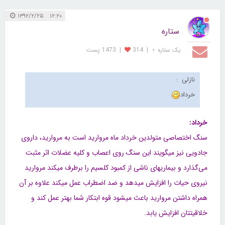
۱۲:۲۰ ۱۳۹۲/۲/۲۵
ستاره
یک ستاره ⋆
|
314
|
1473 پست
نازلی :
خرداد
خرداد:
سنگ اختصاصی متولدین خرداد ماه مروارید است به مروارید، داروی
جادویی نیز میگویند این سنگ روی اعصاب و کلیه عضلات اثر مثبت
می‌گذارد و بیماریهای ناشی از کمبود کلسیم را برطرف میکند مروارید
نیروی حیات را افزایش میدهد و ضد اضطراب عمل میکند علاوه بر آن
همراه داشتن مروارید باعث میشود قوه ابتکار شما بهتر عمل کند و
خلاقیتتان افزایش یابد.