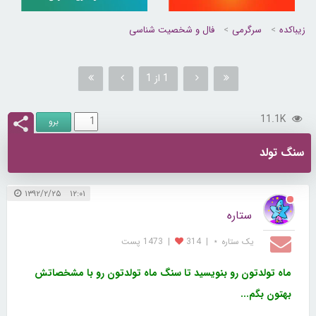
زیباکده
سرگرمی
فال و شخصیت شناسی
1 از 1
11.1K
سنگ تولد
۱۲:۰۱ ۱۳۹۲/۲/۲۵
ستاره
یک ستاره ⋆
|
314
|
1473 پست
ماه تولدتون رو بنویسید تا سنگ ماه تولدتون رو با مشخصاتش
بهتون بگم...