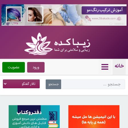
10088561
خانه
ورود
عضویت