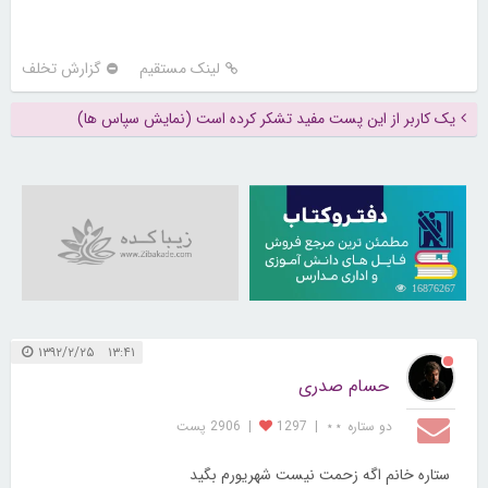
لینک مستقیم
گزارش تخلف
یک کاربر از این پست مفید تشکر کرده است (نمایش سپاس ها)
16876267
۱۳:۴۱ ۱۳۹۲/۲/۲۵
حسام صدری
دو ستاره ⋆⋆
|
1297
|
2906 پست
ستاره خانم اگه زحمت نیست شهریورم بگید