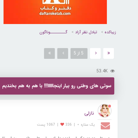
زیباکده
تبادل نظر آزاد
گــــــــــوناگون
5 از 5
53.4K
سوتی های وطنی رو بیار اینجاااااا!!! با هم به هم بخندیم
نازلی
یک ستاره ⋆
|
336
|
1067 پست