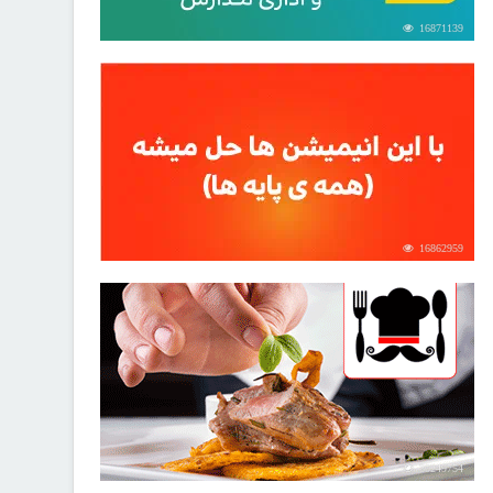
16871139
16862959
30249754