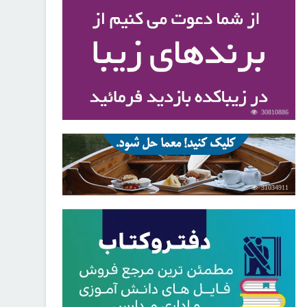
30810886
31034911