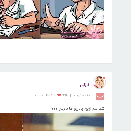
نازلی
یک ستاره ⋆
|
336
|
1067 پست
شما هم ازین پادری ها دارین ؟؟؟