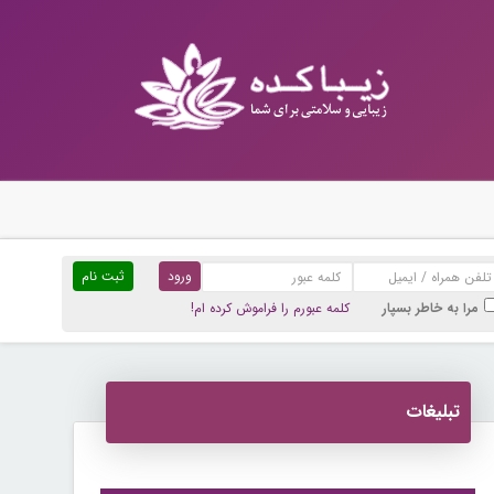
ثبت نام
مرا به خاطر بسپار
کلمه عبورم را فراموش کرده ام!
تبلیغات