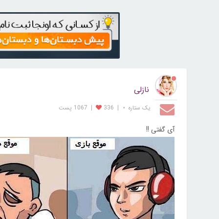
نازلی
یک ستاره ⋆
|
336
|
1067 پست
آی گفتی !!