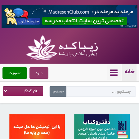
7357443
خانه
ورود
عضویت