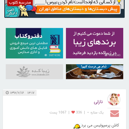
16874596
30814343
31038368
۱۳:۱۷ ۱۳۹۲/۲/۱۶
نازلی
یک ستاره ⋆
|
336
|
1067 پست
کاش پرسپولیس می برد