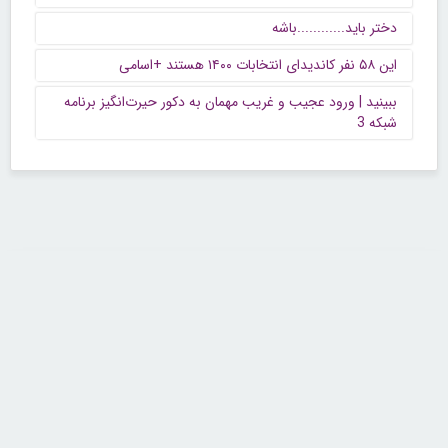
دختر باید............باشه
این ۵۸ نفر کاندیدای انتخابات ۱۴۰۰ هستند +اسامی
ببینید | ورود عجیب و غریب مهمان به دکور حیرت‌انگیز برنامه
شبکه 3
تماس با ما
تلفن : ۲۲۶۸۹۶۴۳ (۰۲۱)
شنبه تا چهارشنبه از ساعت 9 تا 5 منتظر شنیدن صدای گرم شما هستیم.
همچنین برای درج آگهی، مشاوره برای توسعه کسب و کارتان با ما تماس بگیرید.
ایمیل: info[@]zibakade[dot]com