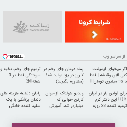
16866416
از سراسر وب
اگر میخوای ایمپلنت
پماد درمان جای زخم در
ترمیم جای زخم، بخیه و
کنی الان وقتشه | فقط
۷ روز در یزد تولید شد!
سوختگی فقط در 3
با ۲۵ میلیون تومان!!!
(مشاوره بگیرید)
هفته!!😍
برای اولین بار در ایران
ویدیو هولناک از جوان
پایان دغدغه هزینه های
🇮🇷 این دکتر کرم
کارتن خوابی که
دندان پزشکی با پک
ترمیم کننده 23 روزه
میلیاردر شد. آموزش
سفید کننده خانگی
ساخت!
رایگان