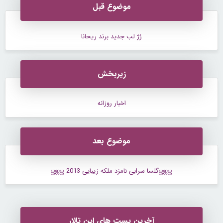
موضوع قبل
رُژ لب جدید برند ریحانا
زیربخش
اخبار روزانه
موضوع بعد
ஜஜஜگلسا سرابی نامزد ملکه زیبایی 2013 ஜஜஜ
آخرین پست های این تالار