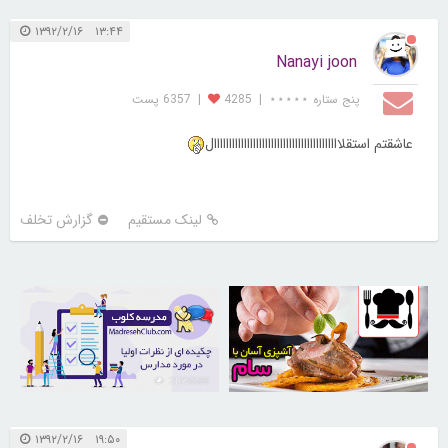
۱۳:۴۴ ۱۳۹۲/۲/۱۶
Nanayi joon
پنج ستاره ⋆⋆⋆⋆⋆
|
4285
|
6357 پست
عاشقتم استقلاااااااااااااااااااااااااااااااااااااااااال
لینک مستقیم
گزارش تخلف
21726506
30253211
۱۹:۵۰ ۱۳۹۲/۲/۱۶