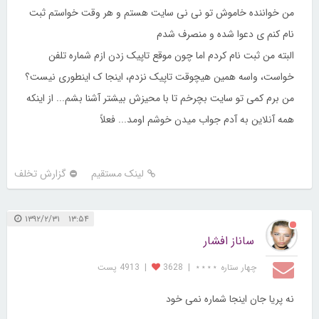
من خواننده خاموش تو نی نی سایت هستم و هر وقت خواستم ثبت
نام کنم ی دعوا شده و منصرف شدم
البته من ثبت نام کردم اما چون موقع تاپیک زدن ازم شماره تلفن
خواست، واسه همین هیچوقت تاپیک نزدم، اینجا ک اینطوری نیست؟
من برم کمی تو سایت بچرخم تا با محیزش بیشتر آشنا بشم... از اینکه
همه آنلاین به آدم جواب میدن خوشم اومد... فعلاً
لینک مستقیم
گزارش تخلف
۱۳:۵۴ ۱۳۹۲/۲/۳۱
ساناز افشار
چهار ستاره ⋆⋆⋆⋆
|
3628
|
4913 پست
نه پریا جان اینجا شماره نمی خود