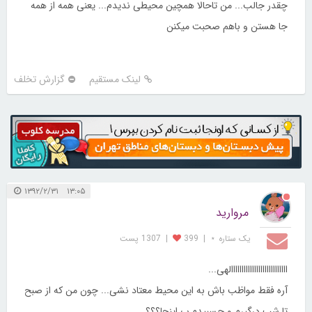
چقدر جالب... من تاحالا همچین محیطی ندیدم... یعنی همه از همه
جا هستن و باهم صحبت میکنن
لینک مستقیم
گزارش تخلف
۱۳:۰۵ ۱۳۹۲/۲/۳۱
مروارید
یک ستاره ⋆
|
399
|
1307 پست
ااااااااااااااااااااااااااالهی...
آره فقط مواظب باش به این محیط معتاد نشی... چون من که از صبح
تا شب درگیرم و چسبیدم ب اینجا؟؟؟