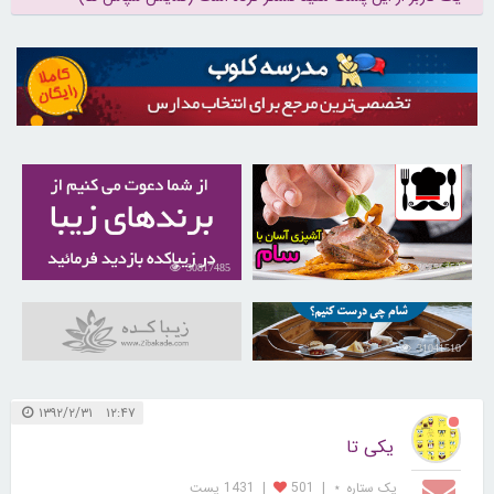
30817485
30256353
31041510
۱۲:۴۷ ۱۳۹۲/۲/۳۱
یکی تا
یک ستاره ⋆
|
501
|
1431 پست