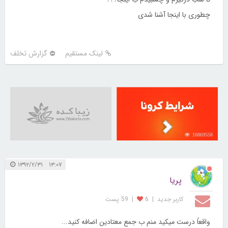
چطوری با اینجا آشنا شدی
لینک مستقیم
گزارش تخلف
16869558
۱۳:۰۷ ۱۳۹۲/۲/۳۱
پریا
کاربر جديد
|
6
|
59 پست
واقعاً درست میکید منم ب جمع معتادین اضافه کنید...