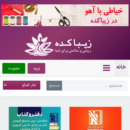
10721632
خانه
ورود
عضویت