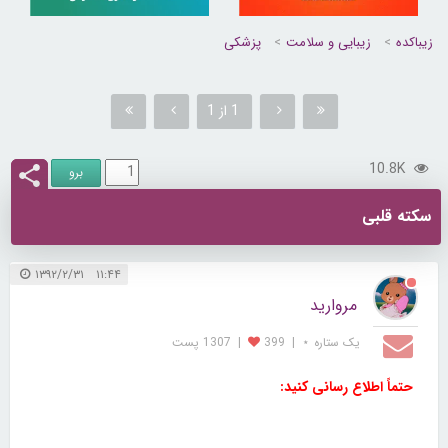
زیباکده
زیبایی و سلامت
پزشکی
1 از 1
10.8K
سکته قلبی
۱۱:۴۴ ۱۳۹۲/۲/۳۱
مروارید
یک ستاره ⋆
|
399
|
1307 پست
حتماً اطلاع رسانی کنید: