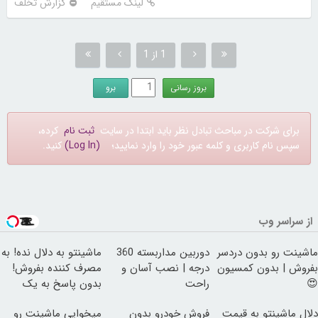
لینک مستقیم
گزارش تخلف
1 از 1
برای شرکت در مباحث تبادل نظر باید ابتدا در سایت
ثبت نام
کرده،
سپس نام کاربری و کلمه عبور خود را وارد نمایید؛
(Log In)
کنید.
از سراسر وب
ماشینت رو بدون دردسر
دوربین مداربسته 360
ماشینتو به دلال نده! به
بفروش | بدون کمسیون
درجه | نصب آسان و
مصرف کننده بفروش!
😍
راحت
بدون پاسخ به یک
تماس
دلال ماشینتو به قیمت
فروش خودرو بدون
میخوایی ماشینت رو