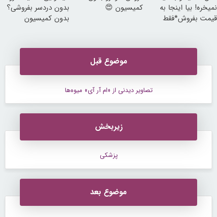
نمیخره! بیا اینجا به
کمیسیون 😍
بدون دردسر بفروشی؟
قیمت بفروش*فقط
بدون کمیسیون
خریدار واقعی*
موضوع قبل
تصاویر دیدنی از «ام آر آی» میوه‌ها
زیربخش
پزشکی
موضوع بعد