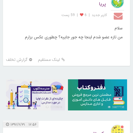
پریا
کاربر جديد
|
6
|
59 پست
سلام
من تازه عضو شدم اینجا چه جور جاییه؟ چطوری عکس بزارم
لینک مستقیم
گزارش تخلف
21729648
16877738
۱۲:۵۶ ۱۳۹۲/۲/۳۱