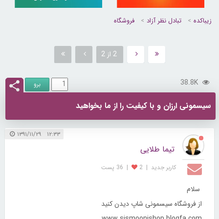
زیباکده
تبادل نظر آزاد
فروشگاه
2 از 2
38.8K
سیسمونی ارزان و با کیفیت را از ما بخواهید
۱۲:۳۳ ۱۳۹۱/۱۱/۲۹
تیما طلایی
کاربر جديد
|
2
|
36 پست
سلام
از فروشگاه سیسمونی شاپ دیدن کنید
www.sismoonishop.blogfa.com