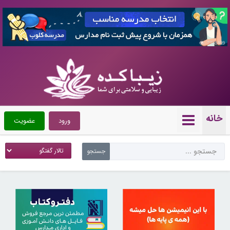
7358409
خانه
ورود
عضویت