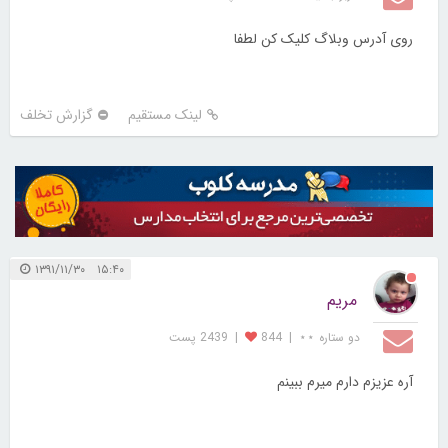
روی آدرس وبلاگ کلیک کن لطفا
لینک مستقیم
گزارش تخلف
۱۵:۴۰ ۱۳۹۱/۱۱/۳۰
مریم
دو ستاره ⋆⋆
|
844
|
2439 پست
آره عزیزم دارم میرم ببینم