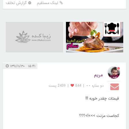
لینک مستقیم
گزارش تخلف
30256195
۱۵:۴۱ ۱۳۹۱/۱۱/۳۰
مریم
دو ستاره ⋆⋆
|
844
|
2439 پست
قیمتات چقدر خوبه !!!
کجاست مزنت >>>!>؟؟؟