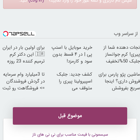
سپس نام کاربری و کلمه عبور خود را وارد نمایید؛
(Log In)
کنید.
از سراسر وب
نجات دهنده شما از
خرید موبایل با اسنپ
برای اولین بار در ایران
پیری! کرم جوانساز
پی | در ۴ قسط بدون
🇮🇷 این دکتر کرم
جلبک 50%تخفیف
سود و کارمزد!
ترمیم کننده 23 روزه
ساخت!
ماشین پژو پارس برای
کشف جدید: جلبک
تا 3میلیارد وام سرمایه
فروش داری؟ اینجا
اسپیرولینا پیری را
در گردش فروشندگان
سریع بفروشش
متوقف می
=> فروشگاهت رو ثبت
کند50%تخفیف
کن
موضوع قبل
سیسمونی با قیمت مناسب برای نی نی های ناز