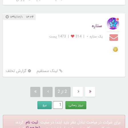
۱۳:۲۴ ۱۳۹۱/۱۲/۱
ستاره
یک ستاره ⋆
|
314
|
1473 پست
لینک مستقیم
گزارش تخلف
2 از 2
برای شرکت در مباحث تبادل نظر باید ابتدا در سایت
ثبت نام
کرده،