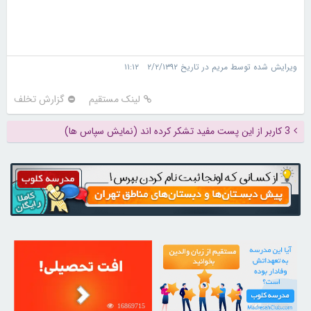
ویرایش شده توسط مریم در تاریخ ۲/۲/۱۳۹۲ ۱۱:۱۲
لینک مستقیم
گزارش تخلف
3 کاربر از این پست مفید تشکر کرده اند (نمایش سپاس ها)
16869715
21729805