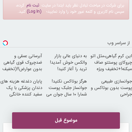
برای شرکت در مباحث تبادل نظر باید ابتدا در سایت
ثبت نام
کرده،
سپس نام کاربری و کلمه عبور خود را وارد نمایید؛
(Log In)
کنید.
از سراسر وب
این کرم گیاهی،مثل اتو
به دنیای عالی بازار
آبرسانی عمقی و
چروکای پوستتو صاف
والکس خوش آمدید!
ضدچروک قوی گیاهی
میکنه!+تخفیف ویژه
ترید را آغاز کنید!
بدون عوارض!!(تخفیف
تا امشب)
جوانسازی طبیعی
هرگز بوتاکس نکنید!
پایان دغدغه هزینه های
پوست بدون بوتاکس و
جوانساز جلبک پوست
دندان پزشکی با پک
جراحی
شمارا ۱۰ سال جوان می
سفید کننده خانگی
کند
موضوع قبل