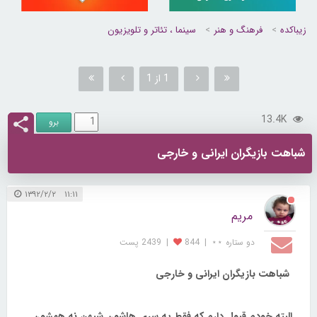
زیباکده
فرهنگ و هنر
سینما ، تئاتر و تلویزیون
1 از 1
13.4K
شباهت بازیگران ایرانی و خارجی
۱۱:۱۱ ۱۳۹۲/۲/۲
مریم
دو ستاره ⋆⋆
|
844
|
2439 پست
شباهت بازیگران ایرانی و خارجی
البته خودم قبول دارم که فقط یه سری هاشون شبهن نه همشون