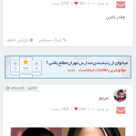
دو ستاره ⋆⋆
|
482
|
2288 پست
چقدر بامزن
لینک مستقیم
گزارش تخلف
۱۵:۴۳ ۱۳۹۲/۲/۴
مریم
دو ستاره ⋆⋆
|
844
|
2439 پست
.