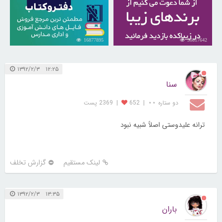
16877895
30817642
۱۲:۲۵ ۱۳۹۲/۲/۳
سنا
دو ستاره ⋆⋆
|
652
|
2369 پست
ترانه علیدوستی اصلاً شبیه نبود
لینک مستقیم
گزارش تخلف
۱۳:۳۵ ۱۳۹۲/۲/۳
باران