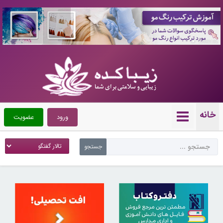
10089105
خانه
ورود
عضویت