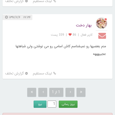
لینک مستقیم
گزارش تخلف
۲۲:۳۶ ۱۳۹۲/۲/۶
بهار دخت
کاربر فعال
|
86
|
339 پست
منم بعضیها رو نمیشناسم کاش اسامی رو می نوشتی ولی شباهتها
عجیبهههه
لینک مستقیم
گزارش تخلف
1 از 1