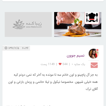
30256510
۲۰:۳۶ ۱۳۹۲/۲/۵
نسیم جوون
یک ستاره ⋆
|
544
|
1149 پست
به جز آل پاچینو و اون خانم سه تا مونده به آخر که نمی دونم کیه
همه خیلی شبیهن. مخصوصا نیکول و لیلا حاتمی و پزمان بازغی و اون
آقای ترک