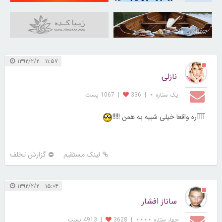
31041667
۱۱:۵۷ ۱۳۹۲/۲/۲
نازلی
یک ستاره ⋆
|
336
|
1067 پست
آآآآره واقعا خیلی شبیه به همن !!!!!
لینک مستقیم
گزارش تخلف
۱۵:۰۴ ۱۳۹۲/۲/۲
ساناز افشار
چهار ستاره ⋆⋆⋆⋆
|
3628
|
4913 پست