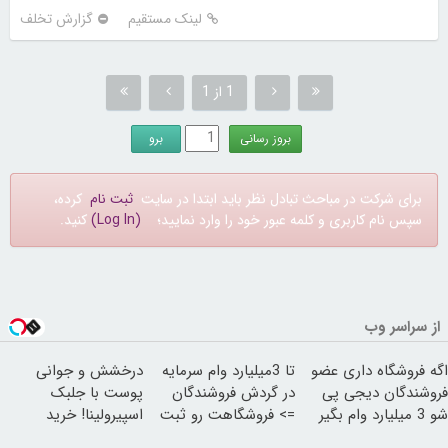
لینک مستقیم
گزارش تخلف
1 از 1
برای شرکت در مباحث تبادل نظر باید ابتدا در سایت
ثبت نام
کرده،
سپس نام کاربری و کلمه عبور خود را وارد نمایید؛
(Log In)
کنید.
از سراسر وب
اگه فروشگاه داری عضو
تا 3میلیارد وام سرمایه
درخشش و جوانی
فروشندگان دیجی پی
در گردش فروشندگان
پوست با جلبک
شو 3 میلیارد وام بگیر
=> فروشگاهت رو ثبت
اسپیرولینا! خرید
کن
محصول با تخفیف ویژه