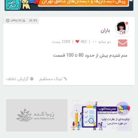
۱۴:۴۹ ۱۳۹۲/۴/۵
باران
دو ستاره ⋆⋆
|
482
|
2288 پست
منم شنیدم بیش از حدود 80 تا 100 قسمت
لینک مستقیم
گزارش تخلف
21732277