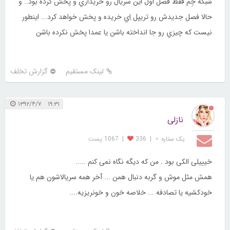
شبكه جِم فقط فصل اول اين سريال رو خريداري و پخش كرده بود.. و
حالا فصل جديدش رو تريپل اِي خريده و پخش خواهد كرد... اينطور
نيست كه چيزي رو جا انداخته باشن يا عمدا پخش نكرده باشن
لینک مستقیم
گزارش تخلف
۱۹:۳۱ ۱۳۹۲/۴/۷
نازلی
یک ستاره ⋆
|
336
|
1067 پست
خیییلی الکی بود . من که دیگه نگاه نمی کنم .....
همش مثل موش و گربه دنبال همن ... آخر همه سریالاشون هم یا
خودکشیه یا تصادفه ... خلاصه خون و خونریزیه....