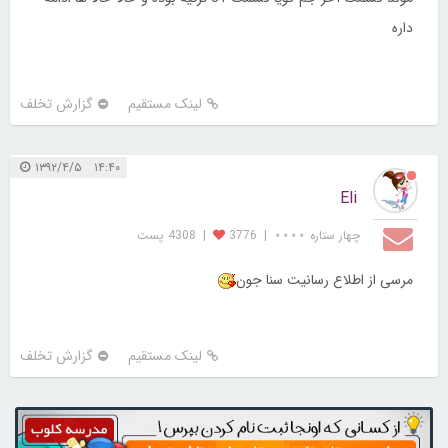
داره
لینک مستقیم
گزارش تخلف
۱۴:۴۰ ۱۳۹۲/۴/۵
Eli
چهار ستاره ⋆⋆⋆⋆
|
3776
|
4308 پست
مرسی از اطلاع رسانیت سنا جون
لینک مستقیم
گزارش تخلف