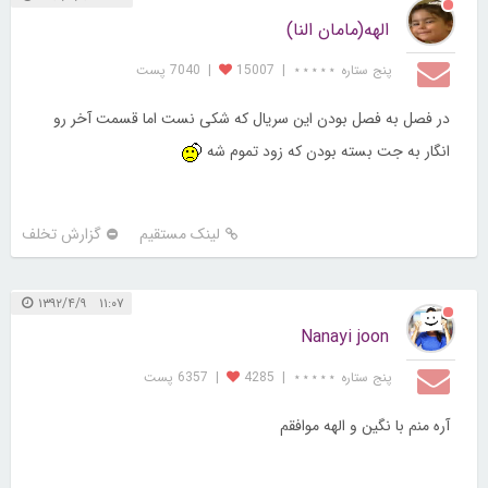
الهه(مامان النا)
پنج ستاره ⋆⋆⋆⋆⋆
|
15007
|
7040 پست
در فصل به فصل بودن این سریال که شکی نست اما قسمت آخر رو
انگار به جت بسته بودن که زود تموم شه
لینک مستقیم
گزارش تخلف
۱۱:۰۷ ۱۳۹۲/۴/۹
Nanayi joon
پنج ستاره ⋆⋆⋆⋆⋆
|
4285
|
6357 پست
آره منم با نگین و الهه موافقم