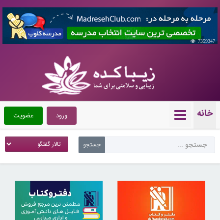
7359347
خانه
ورود
عضویت