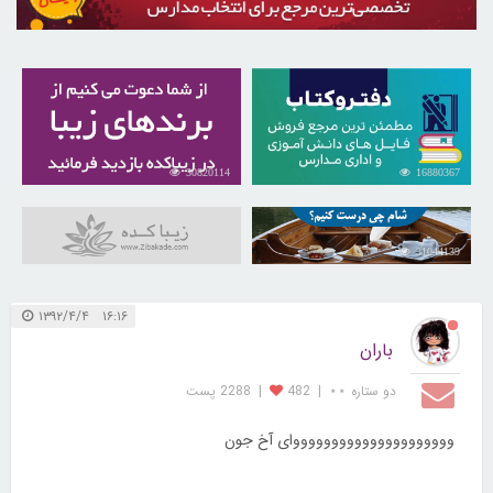
30820114
16880367
31044139
۱۶:۱۶ ۱۳۹۲/۴/۴
باران
دو ستاره ⋆⋆
|
482
|
2288 پست
وووووووووووووووووووووای آخ جون