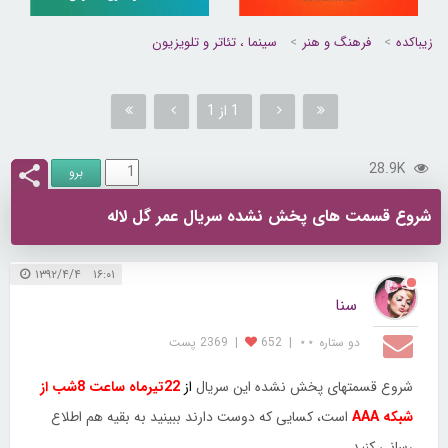
زیباکده
فرهنگ و هنر
سینما ، تئاتر و تلویزیون
1 از 1
28.9K
شروع قسمت های پخش نشده سریال عمر گل لاله
۱۶:۰۱ ۱۳۹۲/۴/۴
سنا
دو ستاره ⋆⋆
|
652
|
2369 پست
شروع قسمتهای پخش نشده این سریال
از
22تیرماه ساعت 8شب از
شبکه AAA
است، کسایی که دوست دارند ببینید به بقیه هم اطلاع
رسانی کنید...