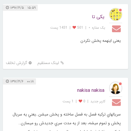
۱۵:۵۹ ۱۳۹۲/۴/۵
یکی تا
یک ستاره ⋆
|
501
|
1431 پست
یعنی اینهمه پخش نکردن
لینک مستقیم
گزارش تخلف
۰۰:۱۸ ۱۳۹۲/۴/۶
nakisa nakisa
کاربر جديد
|
0
|
1 پست
سريالهاي تركيه فصل به فصل ساخته و پخش ميشن..يعني يه سريال
پخش و تموم ميشه، بعد از يه مدت سري جديدش رو ميسازن..