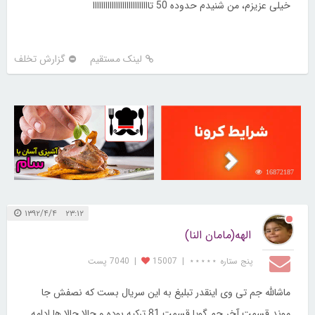
خیلی عزیزم، من شنیدم حدوده 50 تااااااااااااااااااااااااااا
لینک مستقیم
گزارش تخلف
30258982
16872187
۲۳:۱۲ ۱۳۹۲/۴/۴
الهه(مامان النا)
پنج ستاره ⋆⋆⋆⋆⋆
|
15007
|
7040 پست
ماشالله جم تی وی اینقدر تبلیغ به این سریال بست که نصفش جا
موند قسمت آخر جم گویا قسمت 81 ترکیه بوده و حالا حالا ها ادامه