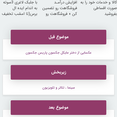
کالا و خدمات خود را به
افزایش درآمـد
با جلبک لاغری 3سوته
صورت اقساطی
فروشگاهت رو تضمین
به اندام ایده ال
بفروشید
کن « فروشگاهت رو
برس(تا امشب تخفیف
ثبت کن »
ویژه)
موضوع قبل
عکسایی از دختر مایکل جکسون پاریس جکسون
زیربخش
سینما ، تئاتر و تلویزیون
موضوع بعد