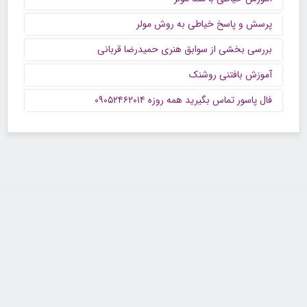
پرسش و پاسخ خیاطی به روش مولر
بررسی بخشی از سوابق هنری حمیدرضا قربانی
آموزش بافتنی روشنک
فال پاسور تماس بگیرید همه روزه ۰۹۰۵۲۴۶۲۰۱۴
تماس با ما
تلفن : ۲۲۶۸۹۶۴۳ (۰۲۱)
شنبه تا چهارشنبه از ساعت 9 تا 5 منتظر شنیدن صدای گرم شما هستیم.
همچنین برای درج آگهی، مشاوره برای توسعه کسب و کارتان با ما تماس بگیرید.
ایمیل: info[@]zibakade[dot]com