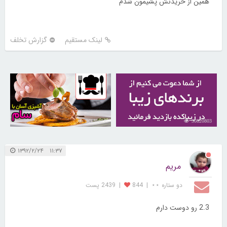
همین از خریدنش پشیمون شدم
لینک مستقیم
گزارش تخلف
30259671
30820803
۱۱:۳۷ ۱۳۹۲/۲/۲۴
مریم
دو ستاره ⋆⋆
|
844
|
2439 پست
2.3 رو دوست دارم