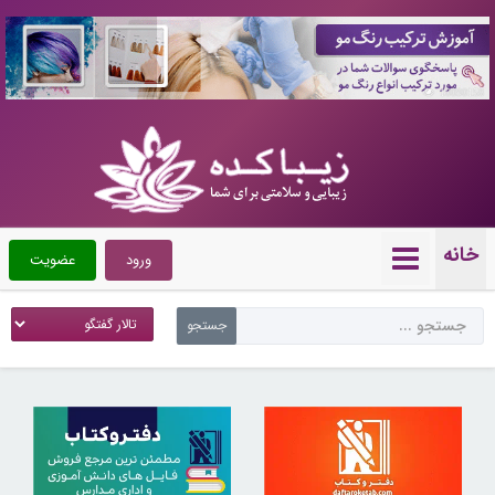
10090158
خانه
ورود
عضویت