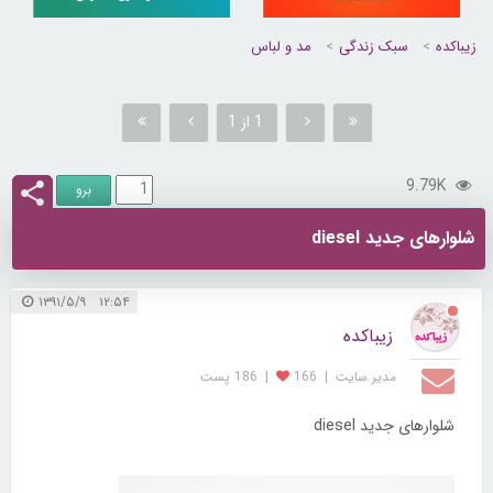
زیباکده
سبک زندگی
مد و لباس
1 از 1
9.79K
شلوارهای جدید diesel
۱۲:۵۴ ۱۳۹۱/۵/۹
زیباکده
مدیر سایت
|
166
|
186 پست
شلوارهای جدید diesel