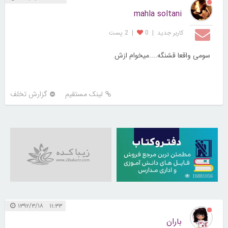
mahla soltani
کاربر جديد
|
0
|
2 پست
سومی واقعا قشنگه....میخوام ازش
لینک مستقیم
گزارش تخلف
16881056
۱۱:۳۳ ۱۳۹۲/۳/۱۸
باران