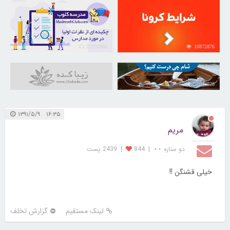
21732966
16872876
31044828
۱۶:۳۵ ۱۳۹۱/۵/۹
مریم
دو ستاره ⋆⋆
|
844
|
2439 پست
خیلی قشنگن !!
لینک مستقیم
گزارش تخلف