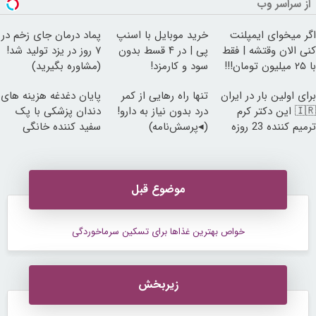
از سراسر وب
اگر میخوای ایمپلنت
خرید موبایل با اسنپ
پماد درمان جای زخم در
کنی الان وقتشه | فقط
پی | در ۴ قسط بدون
۷ روز در یزد تولید شد!
با ۲۵ میلیون تومان!!!
سود و کارمزد!
(مشاوره بگیرید)
برای اولین بار در ایران
تنها راه رهایی از کمر
پایان دغدغه هزینه های
🇮🇷 این دکتر کرم
درد بدون نیاز به دارو!
دندان پزشکی با پک
ترمیم کننده 23 روزه
(◂پرسش‌نامه)
سفید کننده خانگی
ساخت!
موضوع قبل
خواص بهترین غذا‌ها برای تسکین سرماخوردگی
زیربخش