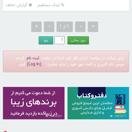
لینک مستقیم
گزارش تخلف
1 از 1
برای شرکت در مباحث تبادل نظر باید ابتدا در سایت
ثبت نام
کرده،
سپس نام کاربری و کلمه عبور خود را وارد نمایید؛
(Log In)
کنید.
30814324
16874577