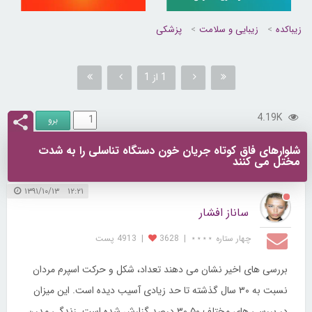
زیباکده
زیبایی و سلامت
پزشکی
1 از 1
4.19K
شلوارهای فاق کوتاه جریان خون دستگاه تناسلی را به شدت
مختل می کنند
۱۲:۲۱ ۱۳۹۱/۱۰/۱۳
ساناز افشار
چهار ستاره ⋆⋆⋆⋆
|
3628
|
4913 پست
بررسی های اخیر نشان می دهند تعداد، شکل و حرکت اسپرم مردان
نسبت به ۳۰ سال گذشته تا حد زیادی آسیب دیده است. این میزان
در بررسی های مختلف ۵۰ ۳۰ درصد گزارش شده است. زندگی مدرن