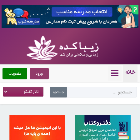
7357436
خانه
ورود
عضویت