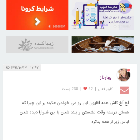
16866397
21726487
31038349
۱۲:۴۷ ۱۳۹۱/۱۰/۱۳
بهارناز
کاربر فعال
|
62
|
238 پست
آخ آخ کاش همه آقایون این رو می خوندن علاوه بر این چیزا که
همش درسته وقت نشستن و بلند شدن با این شلوارا دیده شدن
لباس زیر از همه بدتره