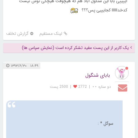
اییییی بابا این شنگول آباد هم که هیچوقت هیچکی توش نیست
کدخداااااا کجایییی پس؟؟؟
لینک مستقیم
گزارش تخلف
یک کاربر از این پست مفید تشکر کرده است (نمایش سپاس ها)
۱۸:۴۹ ۱۳۹۳/۶/۳۰
بابای شنگول
دو ستاره ⋆⋆
|
2772
|
2500 پست
سوگل * :