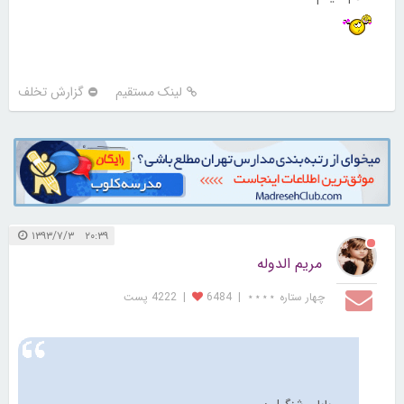
لینک مستقیم
گزارش تخلف
۲۰:۳۹ ۱۳۹۳/۷/۳
مریم الدوله
چهار ستاره ⋆⋆⋆⋆
|
6484
|
4222 پست