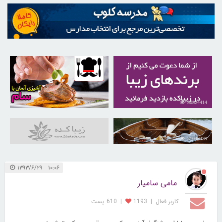
30263282
30824414
31048439
۱۰:۰۶ ۱۳۹۳/۶/۲۹
مامی سامیار
کاربر فعال
|
1193
|
610 پست