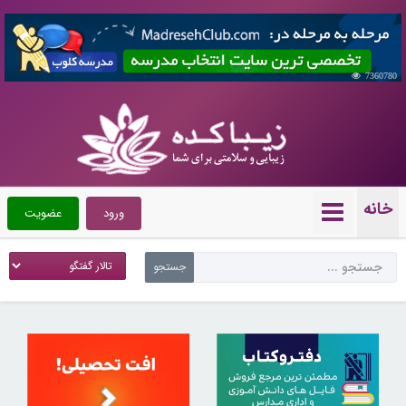
7360780
خانه
ورود
عضویت