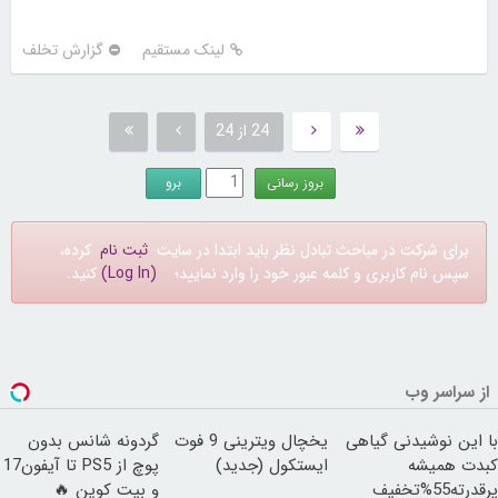
لینک مستقیم
گزارش تخلف
24 از 24
برای شرکت در مباحث تبادل نظر باید ابتدا در سایت
ثبت نام
کرده،
سپس نام کاربری و کلمه عبور خود را وارد نمایید؛
(Log In)
کنید.
از سراسر وب
با این نوشیدنی گیاهی
یخچال ویترینی 9 فوت
گردونه شانس بدون
کبدت همیشه
ایستکول (جدید)
پوچ از PS5 تا آیفون17
پرقدرته55%تخفیف
و بیت کوین 🔥