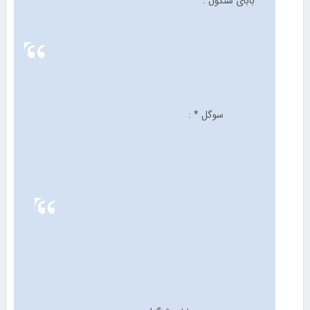
بابای شنگول :
سوگل * :