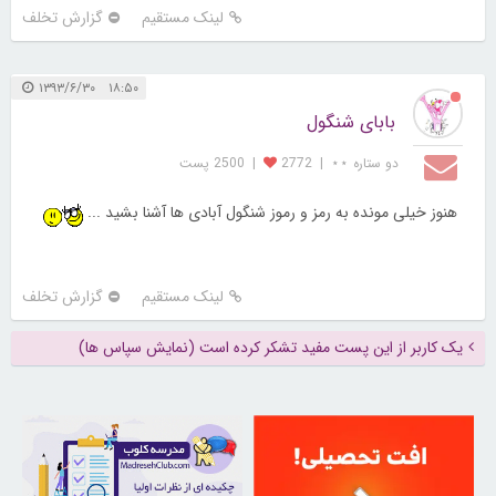
لینک مستقیم
گزارش تخلف
۱۸:۵۰ ۱۳۹۳/۶/۳۰
بابای شنگول
دو ستاره ⋆⋆
|
2772
|
2500 پست
هنوز خیلی مونده به رمز و رموز شنگول آبادی ها آشنا بشید ...
لینک مستقیم
گزارش تخلف
یک کاربر از این پست مفید تشکر کرده است (نمایش سپاس ها)