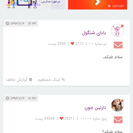
21736577
16876487
۱۴:۳۴ ۱۳۹۳/۷/۳
بابای شنگول
دو ستاره ⋆⋆
|
2772
|
2500 پست
سلام علیکمـ
لینک مستقیم
گزارش تخلف
۱۷:۴۳ ۱۳۹۳/۷/۳
نازنین جون
پنج ستاره ⋆⋆⋆⋆⋆
|
28211
|
24368 پست
سلام علیکم؟