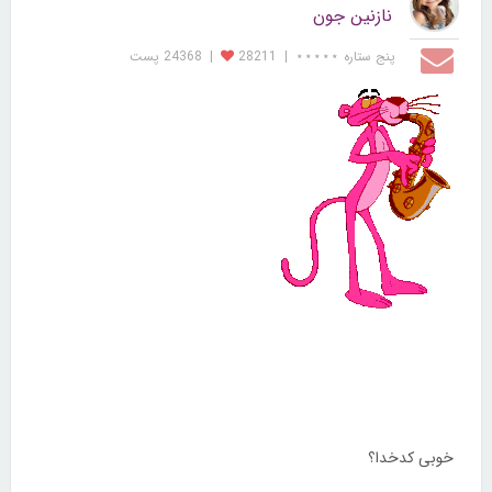
نازنین جون
پنج ستاره ⋆⋆⋆⋆⋆
|
28211
|
24368 پست
خوبی کدخدا؟