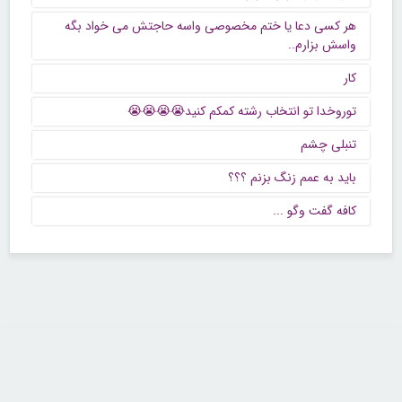
هر کسی دعا یا ختم مخصوصی واسه حاجتش می خواد بگه
واسش بزارم..
کار
توروخدا تو انتخاب رشته کمکم کنید😭😭😭😭
تنبلی چشم
باید به عمم زنگ بزنم ؟؟؟
كافه گفت وگو ...
تماس با ما