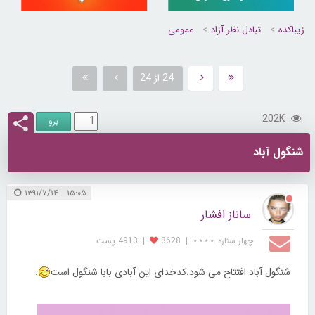
زیباکده
تبادل نظر آزاد
عمومی
24 از 24
202K
شنگول آباد
۱۵:۰۵ ۱۳۹۱/۷/۱۴
ساناز افشار
چهار ستاره ⋆⋆⋆⋆
|
3628
|
4913 پست
شنگول آباد افتتاح می شود.کدخدای این آبادی بابا شنگول است
.