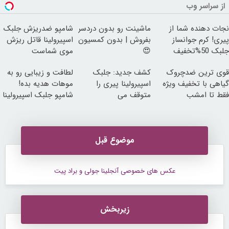
از سراسر وب
نجات دهنده شما از
ماشینت رو بدون دردسر
شامپو ضدریزش جلبک
پیری! کرم جوانساز
بفروش | بدون کمسیون
اسپیرولینا قاتل ریزش
جلبک 50%تخفیف
😍
موی شماست
قوی ترین ضدچروک
کشف جدید: جلبک
لطافت و زیبایی رو به
گیاهی با تخفیف ویژه
اسپیرولینا پیری را
موهات هدیه بده!
فقط تا امشب
متوقف می
شامپو جلبک اسپیرولینا
کند50%تخفیف
موضوع قبل
عکس های خصوصی آنجلینا جولی و براد پیت
زیربخش