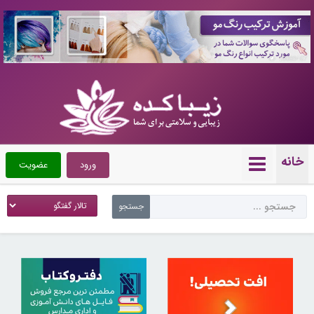
10089467
خانه
ورود
عضویت