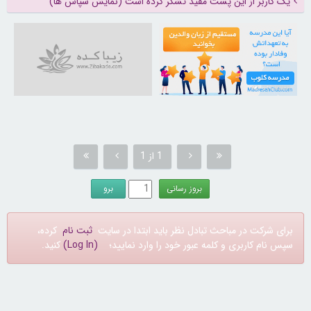
یک کاربر از این پست مفید تشکر کرده است (نمایش سپاس ها)
21730888
1 از 1
برای شرکت در مباحث تبادل نظر باید ابتدا در سایت
ثبت نام
کرده،
سپس نام کاربری و کلمه عبور خود را وارد نمایید؛
(Log In)
کنید.