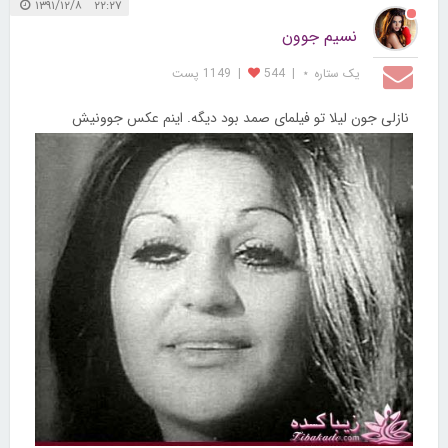
۲۲:۲۷ ۱۳۹۱/۱۲/۸
نسیم جوون
یک ستاره ⋆
|
544
|
1149 پست
نازلی جون لیلا تو فیلمای صمد بود دیگه. اینم عکس جوونیش