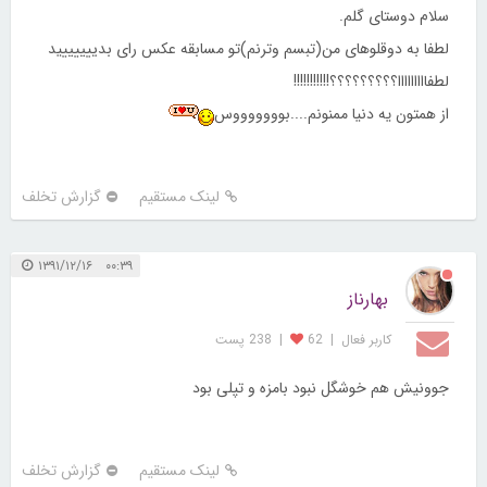
سلام دوستای گلم.
لطفا به دوقلوهای من(تبسم وترنم)تو مسابقه عکس رای بدییییییید
لطفااااااااا؟؟؟؟؟؟؟؟؟!!!!!!!!!!!
از همتون یه دنیا ممنونم....بوووووووس
لینک مستقیم
گزارش تخلف
۰۰:۳۹ ۱۳۹۱/۱۲/۱۶
بهارناز
کاربر فعال
|
62
|
238 پست
جوونیش هم خوشگل نبود بامزه و تپلی بود
لینک مستقیم
گزارش تخلف