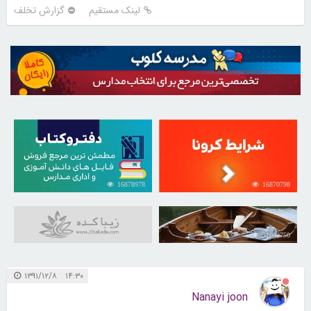
لینک مستقیم
گزارش تخلف
16878978
16870798
31042750
۱۴:۳۰ ۱۳۹۱/۱۲/۸
Nanayi joon