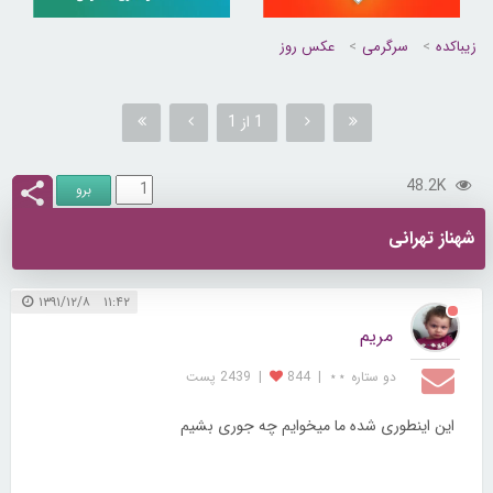
زیباکده
سرگرمی
عکس روز
1 از 1
48.2K
شهناز تهرانی
۱۱:۴۲ ۱۳۹۱/۱۲/۸
مریم
دو ستاره ⋆⋆
|
844
|
2439 پست
این اینطوری شده ما میخوایم چه جوری بشیم