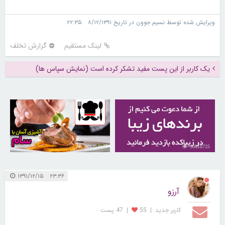
ویرایش شده توسط نسیم جوون در تاریخ ۸/۱۲/۱۳۹۱ ۲۲:۳۵
لینک مستقیم
گزارش تخلف
یک کاربر از این پست مفید تشکر کرده است (نمایش سپاس ها)
30257593
30818725
۲۳:۳۶ ۱۳۹۱/۱۲/۱۵
آرزو
کاربر جديد
|
55
|
47 پست