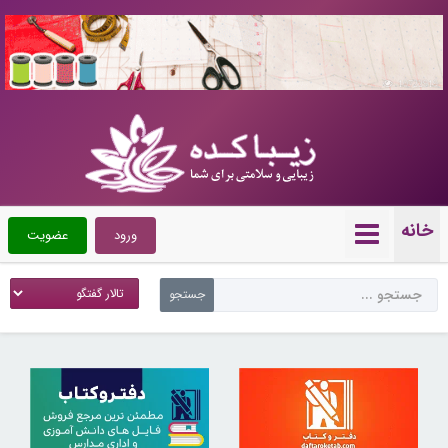
10722919
خانه
ورود
عضویت