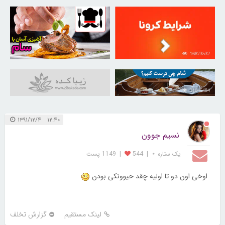
30260327
16873532
31045484
۱۲:۴۰ ۱۳۹۱/۱۲/۴
نسیم جوون
یک ستاره ⋆
|
544
|
1149 پست
اوخی اون دو تا اولیه چقد حیوونکی بودن
لینک مستقیم
گزارش تخلف