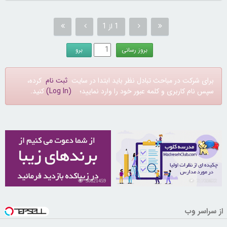
1 از 1
برای شرکت در مباحث تبادل نظر باید ابتدا در سایت
ثبت نام
کرده،
سپس نام کاربری و کلمه عبور خود را وارد نمایید؛
(Log In)
کنید.
30821459
21733622
از سراسر وب