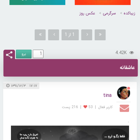
زیباکده
سرگرمی
عکس روز
1 از 1
4.42K
عاشقانه
۱۷:۱۷ ۱۳۹۱/۱۲/۳
tina
کاربر فعال
|
53
|
216 پست
.