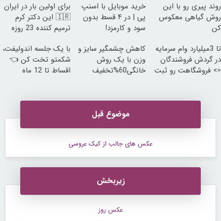
روند پیری رو با این
خرید موبایل با اسنپ
برای اولین بار در ایران
روش گیاهی معکوس
پی | در ۴ قسط بدون
🇮🇷 این دکتر کرم
کن
سود و کارمزد!
ترمیم کننده 23 روزه
ساخت!
تا 3میلیارد وام سرمایه
کاهش چشمگیر سایز و
با یک جلسه اندولیفت،
در گردش فروشندگان
وزن با یک روش
شکمتو تخت کن 👈
=> فروشگاهت رو ثبت
خانگی60%تخفیف
اقساط تا 12 ماه
کن
موضوع قبل
عکس های جالب از کیک عروسی
زیربخش
عکس روز