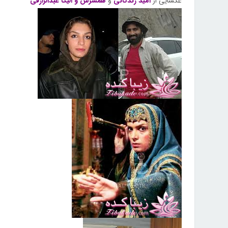
عکسایی از
امید زندگانی
و
همسرش و الیکا عبدالزارقی