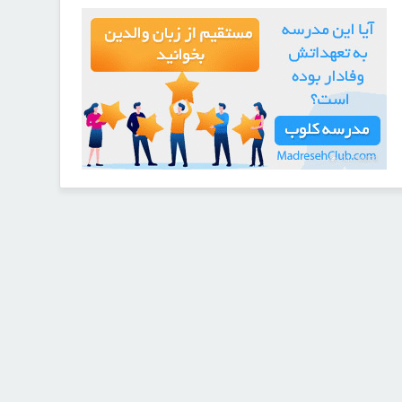
21729076