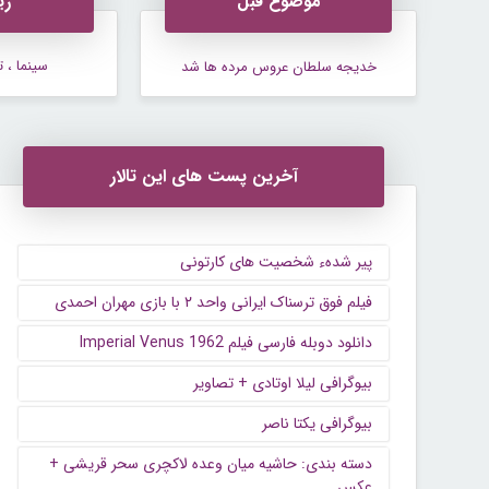
موضوع قبل
زی
سینما ، ت
خدیجه سلطان عروس مرده ها شد
آخرین پست های این تالار
پیر شدهء شخصیت های کارتونی
فیلم فوق ترسناک ایرانی واحد ۲ با بازی مهران احمدی
دانلود دوبله فارسی فیلم Imperial Venus 1962
بیوگرافی لیلا اوتادی + تصاویر
بیوگرافی یکتا ناصر
دسته بندی: حاشیه میان وعده لاکچری سحر قریشی +
عکس