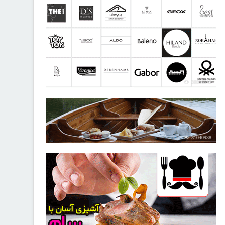
30816913
31040938