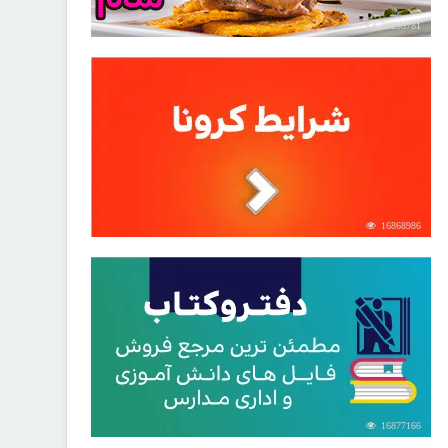
30255781
16868986
16877166