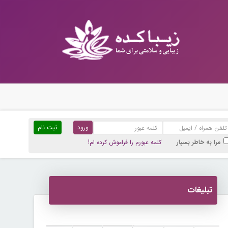
ثبت نام
مرا به خاطر بسپار
کلمه عبورم را فراموش کرده ام!
تبلیغات