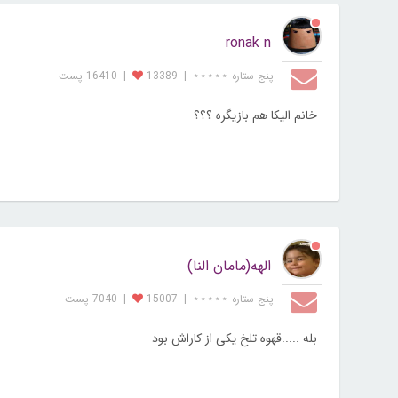
ronak n
پنج ستاره ⋆⋆⋆⋆⋆
|
13389
|
16410 پست
خانم الیکا هم بازیگره ؟؟؟
الهه(مامان النا)
پنج ستاره ⋆⋆⋆⋆⋆
|
15007
|
7040 پست
بله .....قهوه تلخ یکی از کاراش بود