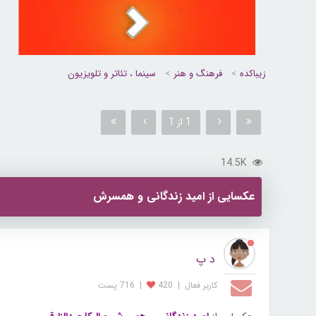
زیباکده
فرهنگ و هنر
سینما ، تئاتر و تلویزیون
1 از 1
14.5K
عکسایی از امید زندگانی و همسرش
د پ
کاربر فعال
|
420
|
716 پست