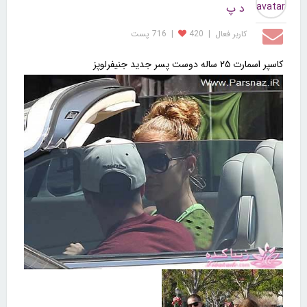
د پ
کاربر فعال
|
420
|
716 پست
کاسپر اسمارت ۲۵ ساله دوست پسر جدید جنیفرلوپز