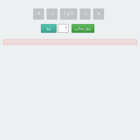
1 از 1
برای شرکت در مباحث تبادل نظر باید ابتدا در سایت
ثبت نام
کرده،
سپس نام کاربری و کلمه عبور خود را وارد نمایید؛
(Log In)
کنید.
از سراسر وب
نجات دهنده شما از
خداحافظی با کمردرد،
اعتبار خرید گوشی بگیر
پیری! کرم جوانساز
بدون قرص و آمپول
📱 همین حالا
جلبک50%تخفیف
درخواست اعتبار بده 🎯
تا 3میلیارد وام سرمایه
با پودر جلبک شکم و
برای اولین بار در ایران
در گردش فروشندگان
پهلوتو آب کن و مانکن
🇮🇷 این دکتر کرم