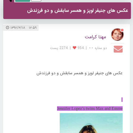
عکس های جنیفر لوپز و همسر سابقش و دو فرزندش
۱۲:۵۹ ۱۳۹۲/۳/۱۸
مهتا کرامت
دو ستاره ⋆⋆
|
954
|
2274 پست
عکس های جنیفر لوپز و همسر سابقش و دو فرزندش
Jennifer Lopez’s twins Max and Emme