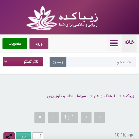
خانه
ورود
عضویت
زیباکده
فرهنگ و هنر
سینما ، تئاتر و تلویزیون
1 از 1
10.1K