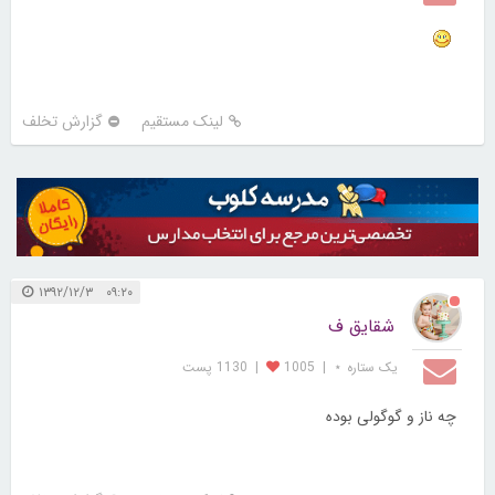
لینک مستقیم
گزارش تخلف
۰۹:۲۰ ۱۳۹۲/۱۲/۳
شقایق ف
یک ستاره ⋆
|
1005
|
1130 پست
چه ناز و گوگولی بوده