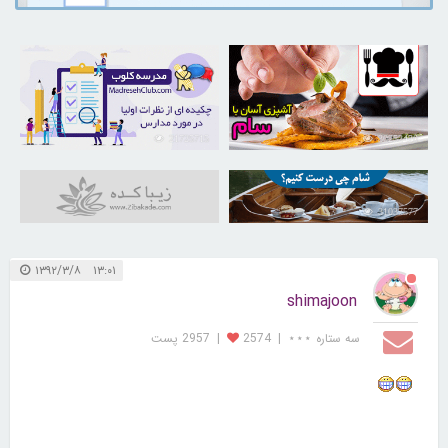
21725715
30252420
31037577
۱۳:۰۱ ۱۳۹۲/۳/۸
shimajoon
سه ستاره ⋆⋆⋆
|
2574
|
2957 پست