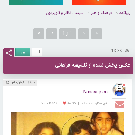
زیباکده
فرهنگ و هنر
سینما ، تئاتر و تلویزیون
1 از 1
13.8K
عکس پخش نشده از گلشیفته فراهانی
۱۳:۰۰ ۱۳۹۲/۳/۸
Nanayi joon
پنج ستاره ⋆⋆⋆⋆⋆
|
4285
|
6357 پست