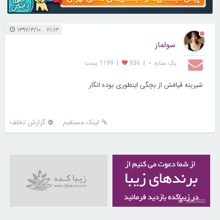
۲۱:۱۳ ۱۳۹۲/۳/۱۰
سولماز
یک ستاره ⋆
|
836
|
1199 پست
شیرینه قیافش از بچگی اینطوری بوده انگار
لینک مستقیم
گزارش تخلف
30813552