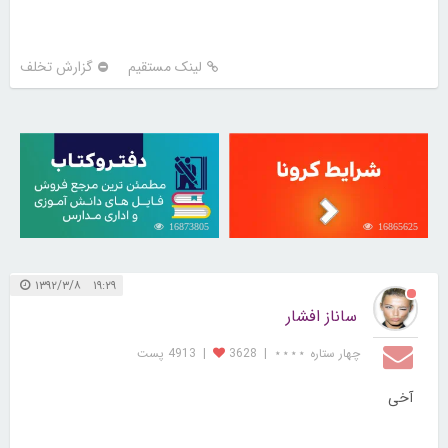
لینک مستقیم
گزارش تخلف
16873805
16865625
۱۹:۲۹ ۱۳۹۲/۳/۸
ساناز افشار
چهار ستاره ⋆⋆⋆⋆
|
3628
|
4913 پست
آخی