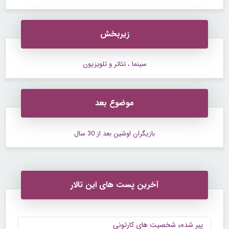
زیربخش
سینما ، تئاتر و تلویزیون
موضوع بعد
بازيگران اوشين بعد از 30 سال
آخرین پست های این تالار
پیر شدهء شخصیت های کارتونی