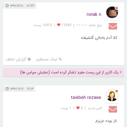
۱۲:۴۴ ۱۳۹۲/۳/۱۱
ronak n
پنج ستاره ⋆⋆⋆⋆⋆
|
13389
|
16410 پست
کلا آدم باحالی گلشیفته
لینک مستقیم
گزارش تخلف
یک کاربر از این پست مفید تشکر کرده است (نمایش سپاس ها)
۱۹:۱۴ ۱۳۹۲/۱۲/۲
taiebeh rezaee
کاربر جديد
|
0
|
1 پست
ناز بوده عزیزم