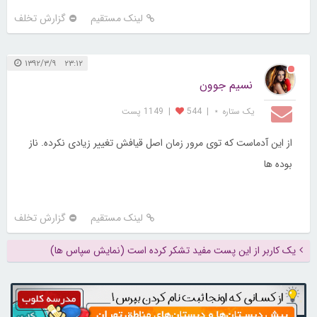
لینک مستقیم
گزارش تخلف
۲۳:۱۲ ۱۳۹۲/۳/۹
نسیم جوون
یک ستاره ⋆
|
544
|
1149 پست
از این آدماست که توی مرور زمان اصل قیافش تغییر زیادی نکرده. ناز
بوده ها
لینک مستقیم
گزارش تخلف
یک کاربر از این پست مفید تشکر کرده است (نمایش سپاس ها)