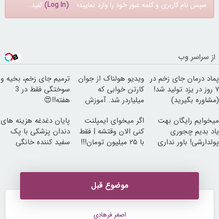
سپس نام کاربری و کلمه عبور خود را وارد نمایید؛
(Log In)
کنید.
از سراسر وب
پماد درمان جای زخم در
ویدیو هولناک از جوان
ترمیم جای زخم، بخیه و
۷ روز در یزد تولید شد!
کارتن خوابی که
سوختگی فقط در 3
(مشاوره بگیرید)
میلیاردر شد. آموزش
هفته!!😍
رایگان
میخوایم رایگان بهت
اگر میخوای ایمپلنت
پایان دغدغه هزینه های
یاد بدیم چجوری
کنی الان وقتشه | فقط
دندان پزشکی با پک
پولدارشی! باور نداری
با ۲۵ میلیون تومان!!!
سفید کننده خانگی
امتحانش مجانیه
موضوع قبل
اصغر فرهادی