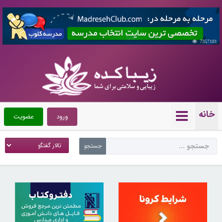
7357181
خانه
ورود
عضویت