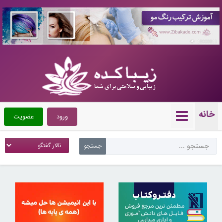
10088011
خانه
ورود
عضویت