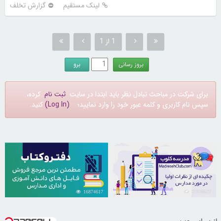
لینک مستقیم
گزارش تخلف
1 از 1
برای شرکت در مباحث تبادل نظر باید ابتدا در سایت
ثبت نام
کرده،
سپس نام کاربری و کلمه عبور خود را وارد نمایید؛
(Log In)
کنید.
16874617
21726527