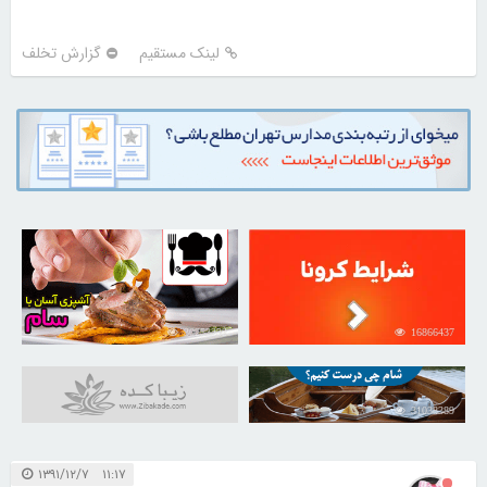
لینک مستقیم
گزارش تخلف
30253232
16866437
31038389
۱۱:۱۷ ۱۳۹۱/۱۲/۷