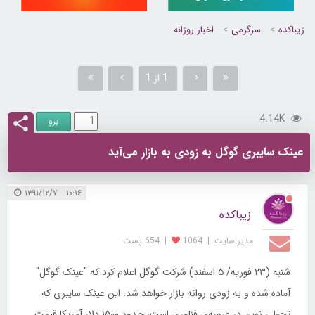
زیباکده
سرگرمی
اخبار روزانه
1 از 1
4.14K
عینک سایبری گوگل به زودی به بازار می‌آید
۱۰:۱۶ ۱۳۹۱/۱۲/۷
زیباکده
مدیر سایت
|
1064
|
654 پست
شنبه (۲۳ فوریه/ ۵ اسفند) شرکت گوگل اعلام کرد که "عینک گوگل"
آماده شده و به زودی روانه بازار خواهد شد. این عینک سایبری که
تحولی نوین در عرصه‌ی فناوری است، حدود ۱۵۰۰ دلار آمریکا قیمت