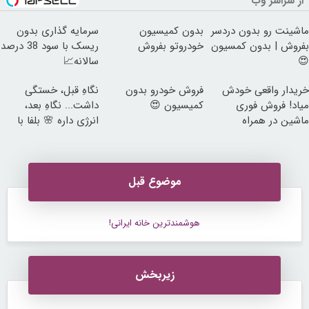
از سراسر وب
ماشینت رو بدون دردسر
بدون کمیسیون
سرمایه گذاری بدون
بفروش | بدون کمسیون
خودروتو بفروش
ریسک با سود 38 درصد
😍
سالانه📈
خریدار واقعی خودش
فروش خودرو بدون
نگاهِ قبل، خستگی
میاد! فروش فوری
کمیسیون 😍
داشت... نگاهِ بعد،
ماشین در همراه
انرژی داره 🌸 بلفا با
مکانیک
25% تخفیف
موضوع قبل
هوشمندترین خانه ایرانی!
زیربخش