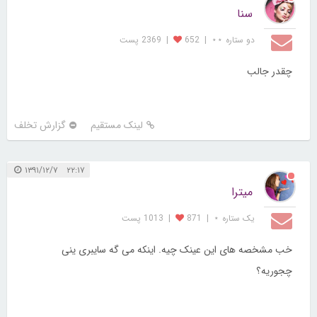
سنا
دو ستاره ⋆⋆
|
652
|
2369 پست
چقدر جالب
لینک مستقیم
گزارش تخلف
۲۲:۱۷ ۱۳۹۱/۱۲/۷
میترا
یک ستاره ⋆
|
871
|
1013 پست
خب مشخصه های این عینک چیه. اینکه می گه سایبری ینی
چجوریه؟