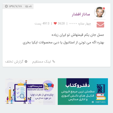
۱۵:۰۸ ۱۳۹۲/۷/۲۸
ساناز افشار
چهار ستاره ⋆⋆⋆⋆
|
3628
|
4913 پست
عسل جان یکم قیمتهاش تو ایران زیاده
بهتره اگه می تونی از استانبول یا دبی محصولات ایکیا بخری
لینک مستقیم
گزارش تخلف
21723325
16871415