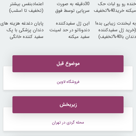
خنده رو رو لبات حک
30دقیقه به صورت
اعتمادبنفس بیشتر
میکنه خرید40%تخفیف
سرپایی توسط فوق
(تخفیف تا امشب)
تخصص
به لبخندت زیبایی بده!
این ژل سفیدکننده
پایان دغدغه هزینه های
(خرید ژل سفیدکننده
دندوناتو در حد لمینت
دندان پزشکی با پک
دندان با40%تخفیف)
سفید میکنه
سفید کننده خانگی
(40%تخفیف)
موضوع قبل
فروشگاه لاوین
زیربخش
محله گردی در تهران