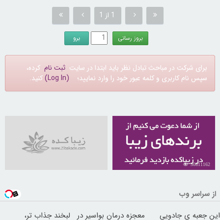
1 از 1
برای شرکت در مباحث تبادل نظر باید ابتدا در سایت
ثبت نام
کرده،
سپس نام کاربری و کلمه عبور خود را وارد نمایید؛
(Log In)
کنید.
30811162
از سراسر وب
این جعبه ی جادویی
معجزه درمان بواسیر در
لبخند جذاب تر،