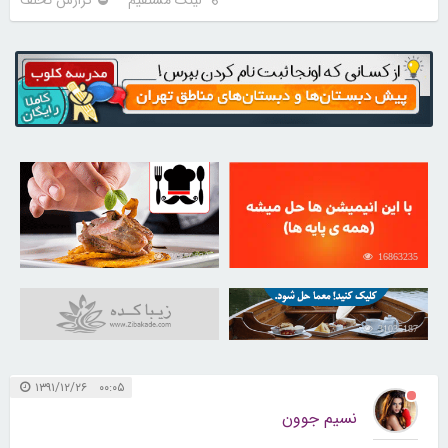
لینک مستقیم
گزارش تخلف
30250030
16863235
31035187
۰۰:۰۵ ۱۳۹۱/۱۲/۲۶
نسیم جوون