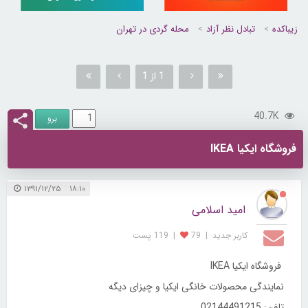
زیباکده
تبادل نظر آزاد
محله گردی در تهران
1 از 1
40.7K
فروشگاه ایکیا IKEA
۱۸:۱۰ ۱۳۹۱/۱۲/۲۵
امید اسلامی
کاربر جديد
|
79
|
119 پست
فروشگاه ایکیا IKEA
نمايندگی محصولات خانگی ایکیا و چیزای دیگه
تلفن: 02144491215