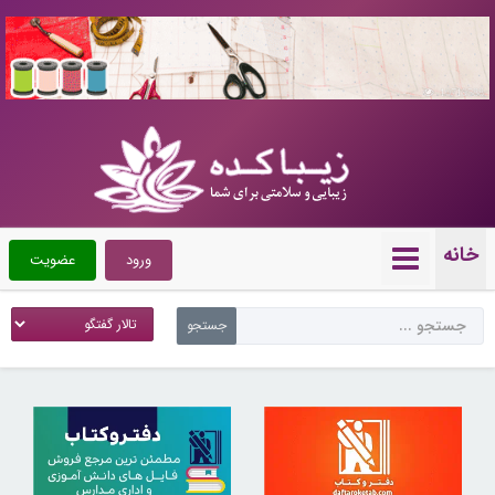
10719588
خانه
ورود
عضویت