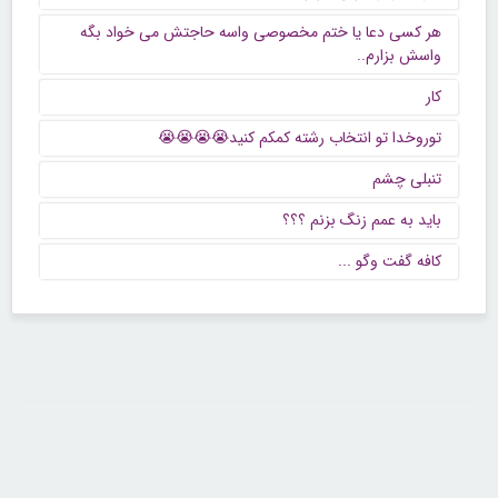
هر کسی دعا یا ختم مخصوصی واسه حاجتش می خواد بگه
واسش بزارم..
کار
توروخدا تو انتخاب رشته کمکم کنید😭😭😭😭
تنبلی چشم
باید به عمم زنگ بزنم ؟؟؟
كافه گفت وگو ...
تماس با ما