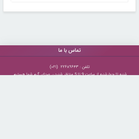
تماس با ما
تلفن : ۲۲۶۸۹۶۴۳ (۰۲۱)
شنبه تا چهارشنبه از ساعت 9 تا 5 منتظر شنیدن صدای گرم شما هستیم.
همچنین برای درج آگهی، مشاوره برای توسعه کسب و کارتان با ما تماس بگیرید.
ایمیل: info[@]zibakade[dot]com
تمامی حقوق مادی و معنوی سایت محفوظ و متعلق به سايت زیباکده بوده و
استفاده از مطالب با ذکر و درج لینک منبع بلامانع است.
zibakade.com
© Copyright 2026 -