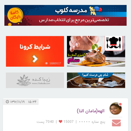
16869117
30255912
31041069
۱۵:۳۴ ۱۳۹۲/۱۱/۱۹
الهه(مامان النا)
پنج ستاره ⋆⋆⋆⋆⋆
|
15007
|
7040 پست