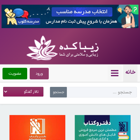
7358317
خانه
ورود
عضویت