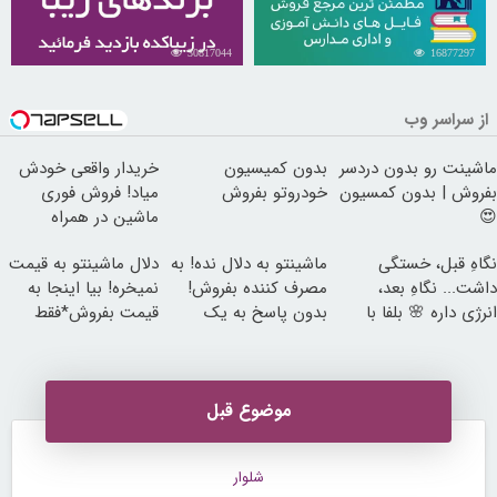
30817044
16877297
از سراسر وب
ماشینت رو بدون دردسر
بدون کمیسیون
خریدار واقعی خودش
بفروش | بدون کمسیون
خودروتو بفروش
میاد! فروش فوری
😍
ماشین در همراه
مکانیک
نگاهِ قبل، خستگی
ماشینتو به دلال نده! به
دلال ماشینتو به قیمت
داشت... نگاهِ بعد،
مصرف کننده بفروش!
نمیخره! بیا اینجا به
انرژی داره 🌸 بلفا با
بدون پاسخ به یک
قیمت بفروش*فقط
25% تخفیف
تماس
خریدار واقعی*
موضوع قبل
شلوار