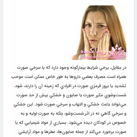
در مقابل، برخي
شرايط بيمارگونه وجود دارد كه با سرخي صورت
همراه است.
مصرف بعضي داروها به طور خاص ممكن است موحب
تشديد يا بروز قرمزي صورت
در افرادي كه زمينه آن را دارند، شود.
شست‌وشوي مكرر صورت با صابون و خشكي بيش از
حد صورت
مي‌تواند باعث خشكي و التهاب و سرخي صورت شود. اين خشكي
و سرخي گاهي نه در
اثر شست‌وشو، بلكه به صورت اوليه و به
خصوص در كودكان ديده مي‌شود. بسياري از مواد
شيميايي كه با
صورت برخورد مي‌كند از جمله صابون‌ها، عطرها و مواد آرايشي