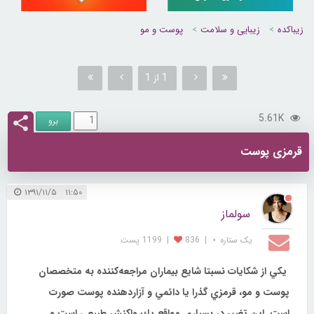
زیباکده
زیبایی و سلامت
پوست و مو
1 از 1
5.61K
قرمزی پوست
۱۱:۵۰ ۱۳۹۱/۱۱/۵
سولماز
یک ستاره ⋆
|
836
|
1199 پست
يكي از شكايات نسبتا شايع بيماران مراجعه‌كننده به متخصصان
پوست و مو، قرمزي گذرا يا دائمي و آزاردهنده پوست صورت
است. اين تغيير در بسياري مواقع يك واکنش
طبيعي است و