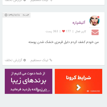
۲۰:۰۳ ۱۳۹۱/۱۲/۱۱
آتیشپاره
کاربر فعال
|
177
|
363 پست
من خودم کشف کردم دلیل قرمزی خشک شدن پوسته
لینک مستقیم
گزارش تخلف
30814127
16866200