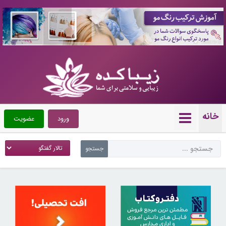
10087940
خانه
ورود
عضویت