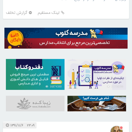
لینک مستقیم
گزارش تخلف
16874380
21726290
31038152
۲۳:۰۹ ۱۳۹۱/۱۱/۶