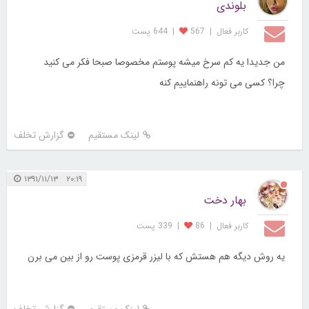
بلوندی
کاربر فعال
|
567
|
644 پست
من جدیدا یه کم سرخ میشه پوستم مخصوصا صبحا فکر می کنید
چرا؟ کسی می تونه راهنماییم کنه
لینک مستقیم
گزارش تخلف
۲۰:۱۹ ۱۳۹۱/۱۱/۱۳
بهار دخت
کاربر فعال
|
86
|
339 پست
یه روش دیگه هم هستش که با لیزر قرمزی پوست رو از بین می برن
لینک مستقیم
گزارش تخلف