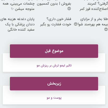
گرفتی؟ کمربند
بفروش | بدون کمسیون
چشمات می‌بینی، همه
اصلاح‌کننده قوز کمر
😍
متوجه میشن ✨
طلا بخر و از مزایای
فشار خون داری؟
پایان دغدغه هزینه های
بیمه هم بهره‌مند شو!😍
خودت فشارت رو بگیر
دندان پزشکی با پک
😍
سفید کننده خانگی
موضوع قبل
تاثیر لیمو ترش بر ریزش مو
زیربخش
پوست و مو