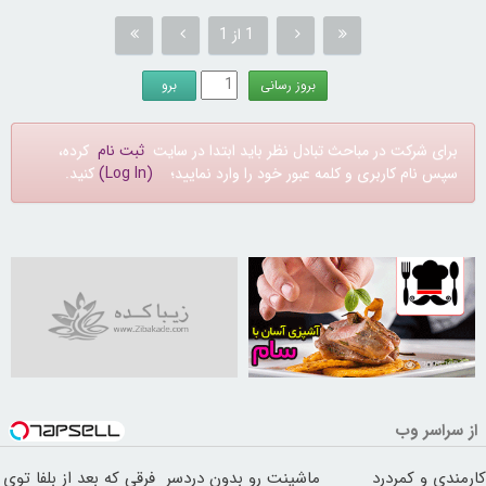
1 از 1
برای شرکت در مباحث تبادل نظر باید ابتدا در سایت
ثبت نام
کرده،
سپس نام کاربری و کلمه عبور خود را وارد نمایید؛
(Log In)
کنید.
30252995
از سراسر وب
کارمندی و کمردرد
ماشینت رو بدون دردسر
فرقی که بعد از بلفا توی