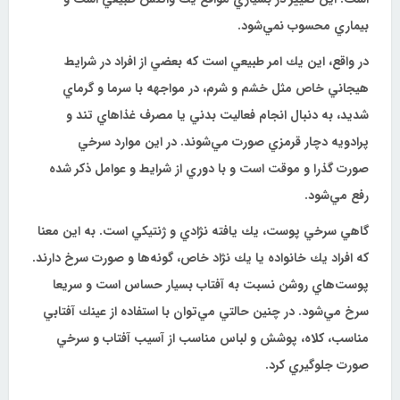
بيماري محسوب نمي‌شود.
در واقع، اين يك امر طبيعي است كه بعضي از افراد در شرايط
هيجاني خاص مثل خشم و شرم، در مواجهه با سرما و گرم
اي
شديد، به دنبال انجام فعاليت بدني يا مصرف غذاهاي تند و
پرادويه دچار قرمزي صورت مي‌شوند. در اين موارد سرخي
صورت گذرا و موقت است و با دوري از شرايط و عوامل ذكر شده
رفع مي‌شود.
گاهي سرخي پوست، يك يافته نژادي و ژنتيكي است. به اين معنا
كه افراد يك خانواده يا يك نژاد خاص، گونه‌ها و صورت سرخ دارند.
پوست‌هاي روشن نسبت به آفتاب بسيار حساس است و سريعا
سرخ مي‌شود. در چنين حالتي مي‌توان با استفاده از عينك آفتابي
مناسب، كلاه، پوشش و لباس مناسب از آسيب آفتاب و سرخي
صورت جلوگيري كرد.