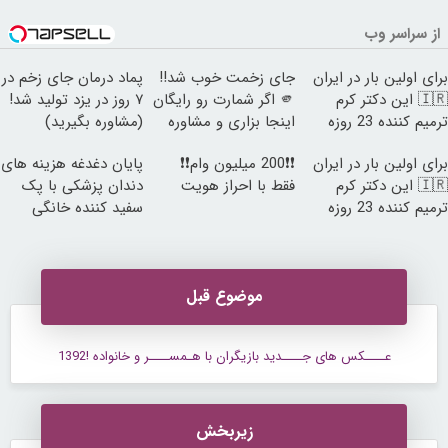
از سراسر وب
برای اولین بار در ایران
جای زخمت خوب شد!!
پماد درمان جای زخم در
🇮🇷 این دکتر کرم
🫵 اگر شمارت رو رایگان
۷ روز در یزد تولید شد!
ترمیم کننده 23 روزه
اینجا بزاری و مشاوره
(مشاوره بگیرید)
ساخت!
بگیری 🫵
برای اولین بار در ایران
❗❗200 میلیون وام❗❗
پایان دغدغه هزینه های
🇮🇷 این دکتر کرم
فقط با احراز هویت
دندان پزشکی با پک
ترمیم کننده 23 روزه
سفید کننده خانگی
ساخت!
موضوع قبل
عــــکس های جــــدید بازیگران با هـمســــر و خانواده !1392
زیربخش