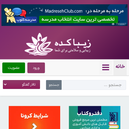
7356667
خانه
ورود
عضویت