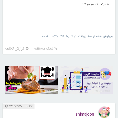
همینجا تموم میشه...
ویرایش شده توسط زیباکده در تاریخ ۱۳/۹/۱۳۹۴ ۰۰:۰۶
لینک مستقیم
گزارش تخلف
30250764
21724059
۱۲:۳۷ ۱۳۹۲/۲/۳۰
shimajoon