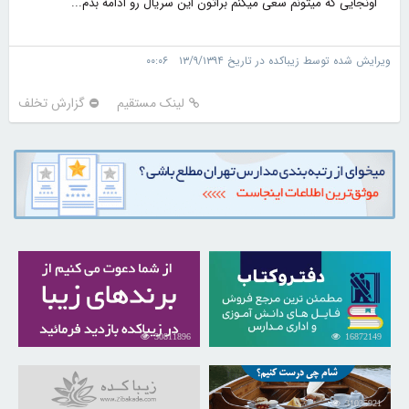
اونجایی که میتونم سعی میکنم براتون این سریال رو ادامه بدم...
ویرایش شده توسط زیباکده در تاریخ ۱۳/۹/۱۳۹۴ ۰۰:۰۶
لینک مستقیم
گزارش تخلف
30811896
16872149
31035921