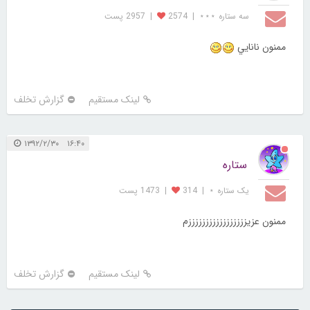
سه ستاره ⋆⋆⋆
|
2574
|
2957 پست
ممنون نانايي
لینک مستقیم
گزارش تخلف
۱۶:۴۰ ۱۳۹۲/۲/۳۰
ستاره
یک ستاره ⋆
|
314
|
1473 پست
ممنون عزیزززززززززززززززززم
لینک مستقیم
گزارش تخلف