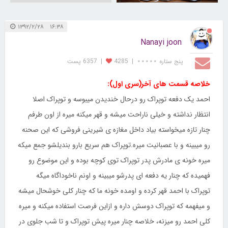
۱۶:۳۸ ۱۳۹۲/۲/۲۸
Nanayi joon
پنج ستاره ⋆⋆⋆⋆⋆
|
4285
|
6357 پست
خلاصه قسمت های آخر(سری اول):
احمد یک دفعه توپراک رو درحال خندیدن میبوسه و توپراک اصلا
انتظار نداشته و خیلی ناراحت میشه و قهر میکنه میره از اون طرفم
چنار تازه میخواسته بیاد داخل مغازه ی شیرینی فروشی که این صحنه
رو میبینه و با عصبانیت میره.توپراک هم سریع بارو بندیلشو جمع میکه
میره خونه ی مادرش پدر توپراک توی کوچه بوده و این موضوع رو
فهمیده که چنار یه دفعه ای پدرشو میبینه و اونم ناخوداگاه میگه
توپراک با احمد قهر کرده و اومده خونه ما که چنار کلی خوشحال میشه
و میفهمه که توپراک دوسش داره و ازاین فرصت استفاده میکنه و میره
کلی احمد رو میزنه، خلاصه چنار میره پیش توپراک و تا شب جلوی در