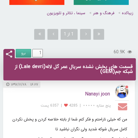
زیباکده
فرهنگ و هنر
سینما ، تئاتر و تلویزیون
1 از 1
60.9K
قسمت های پخش نشده سریال عمر گل لاله(Lale devri) از
شبکه جم(GEM)
۱۶:۲۷ ۱۳۹۲/۲/۲۸
Nanayi joon
پنج ستاره ⋆⋆⋆⋆⋆
|
4285
|
6357 پست
من که خیلی ناراحتم و فکر کنم شما از بابته خلاصه کردن و پخش نکردن
کامل سریال شوکه شدید ولی نگران نباشید تا