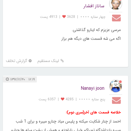
ساناز افشار
چهار ستاره ⋆⋆⋆⋆
|
3628
|
4913 پست
مرسی عزیزم که اینارو گذاشتی.
اگه می شه قسمت های دیگه هم بزار
لینک مستقیم
گزارش تخلف
۱۲:۱۹ ۱۳۹۲/۲/۳۰
Nanayi joon
پنج ستاره ⋆⋆⋆⋆⋆
|
4285
|
6357 پست
خلاصه قسمت های آخر(سری دوم):
احمد از چنار شکایت میکنه و پلیس میاد چنارو میبره و برای 1 شب
میبره بازداشتگاه توپراکم خیلی ناراحته و همش از پشت میله ها چنارو