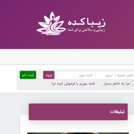
ثبت نام
مرا به خاطر بسپار
کلمه عبورم را فراموش کرده ام!
تبلیغات