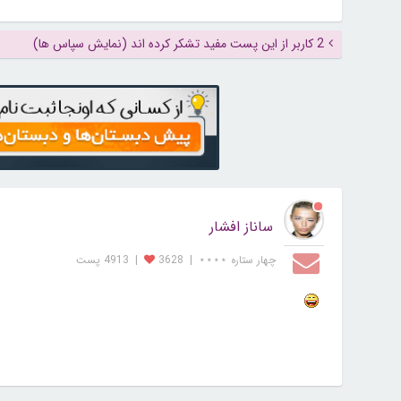
2 کاربر از این پست مفید تشکر کرده اند (نمایش سپاس ها)
ساناز افشار
چهار ستاره ⋆⋆⋆⋆
|
3628
|
4913 پست