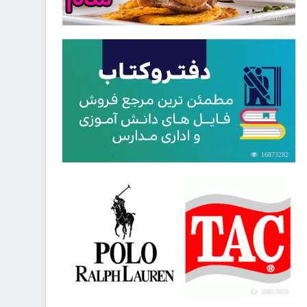
30251897
16873282
30813029