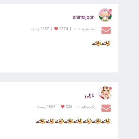
shimajoon
سه ستاره ⋆⋆⋆
|
2574
|
2957 پست
نازلی
یک ستاره ⋆
|
336
|
1067 پست