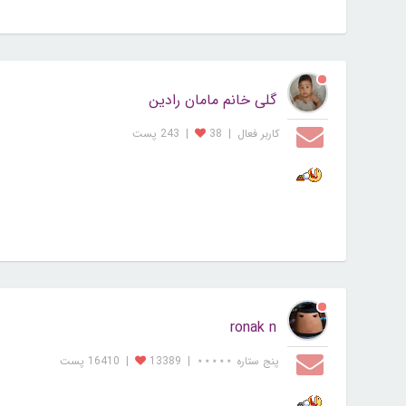
گلی خانم مامان رادین
کاربر فعال
|
38
|
243 پست
ronak n
پنج ستاره ⋆⋆⋆⋆⋆
|
13389
|
16410 پست