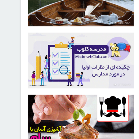
31037054
21725192