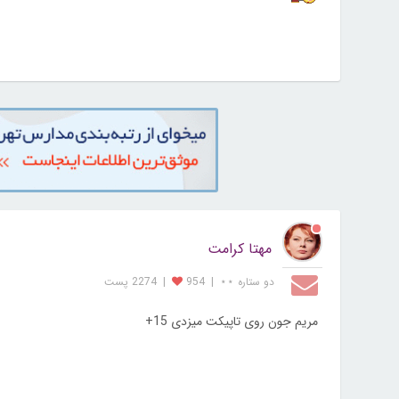
مهتا کرامت
دو ستاره ⋆⋆
|
954
|
2274 پست
مریم جون روی تاپیکت میزدی 15+