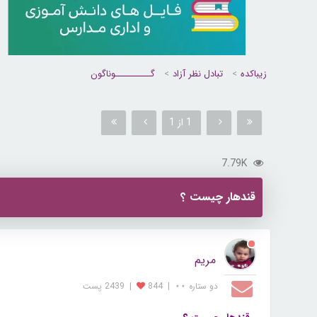
زیباکده
تبادل نظر آزاد
گــــــــــوناگون
1 از 1
7.79K
قندهار چیست ؟
مریم
دو ستاره ⋆⋆
|
844
|
2439 پست