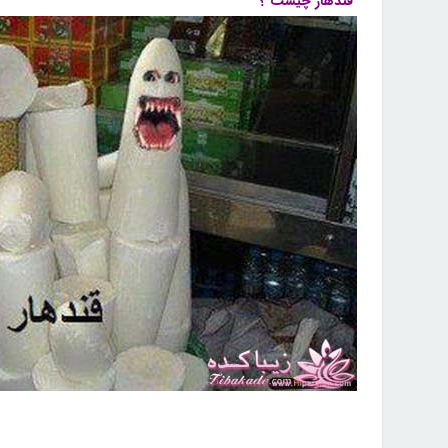
قندهار چیست ؟