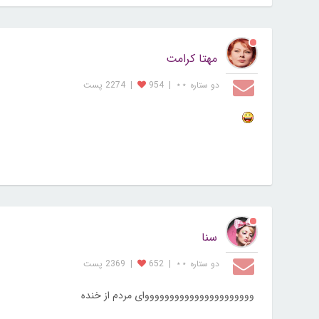
مهتا کرامت
دو ستاره ⋆⋆
|
954
|
2274 پست
سنا
دو ستاره ⋆⋆
|
652
|
2369 پست
ووووووووووووووووووووووای مردم از خنده