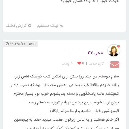
خودت خوبی؟ خانواده همگی خوبن؟
لینک مستقیم
گزارش تخلف
۱۵:۰۱ ۱۴۰۴/۵/۲۲
محی۳۳
کاربر جديد
|
0
|
4 پست
سلام دوستام من چند روز پیش از ی انلاین شاپ کوچیک لباس زیر
زنانه خریدم واقعاا خوب بود عین همون محصولی بود که نشون داد و
کیفیتشم عالیه پاسخگویی و بسته بندیشونم خوب بود بسیار محترم
بودن ارسالشونم سریع بود من تهرانم ۲روزه به دستم رسید
قیمتهاشون خیلی مناسبه و ارسالشونم رایگانه
اگر خانم هستید و به لباس زیرتون اهمیت میدید حتما به پیجشون
سربزنید و به کسب کارهای کوچیک کمک کنیم نه این لباس