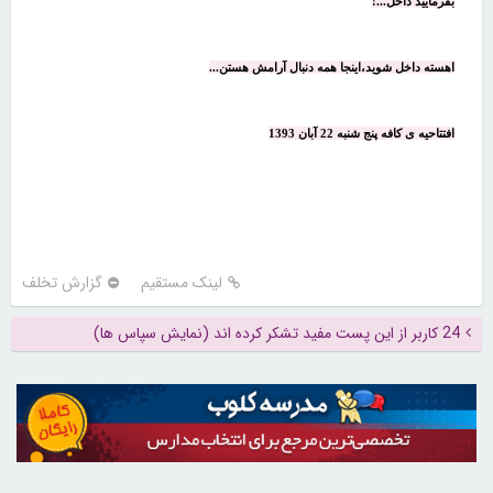
بفرمایید داخل...!
اهسته داخل شوید،اینجا همه دنبال آرامش هستن...
افتتاحیه ی کافه پنج شنبه 22 آبان 1393
لینک مستقیم
گزارش تخلف
24 کاربر از این پست مفید تشکر کرده اند (نمایش سپاس ها)