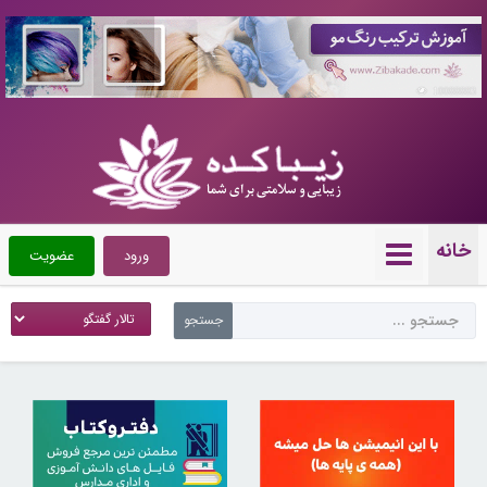
10088883
خانه
ورود
عضویت