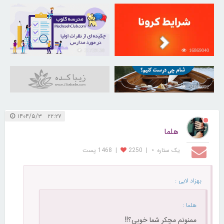
21729130
16869040
31040992
۲۲:۲۷ ۱۴۰۴/۵/۳
هلما
یک ستاره ⋆
|
2250
|
1468 پست
بهزاد لابی :
هلما :
ممنونم مچکر شما خوبی؟!!