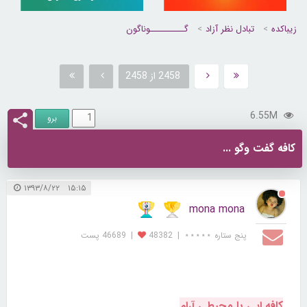
زیباکده
تبادل نظر آزاد
گــــــــــوناگون
2458 از 2458
6.55M
كافه گفت وگو ...
۱۵:۱۵ ۱۳۹۳/۸/۲۲
mona mona
پنج ستاره ⋆⋆⋆⋆⋆
|
48382
|
46689 پست
کافه ایی با محیطی آرام