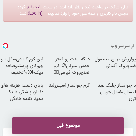
برای شرکت در مباحث تبادل نظر باید ابتدا در سایت
ثبت نام
کرده،
سپس نام کاربری و کلمه عبور خود را وارد نمایید؛
(Log In)
کنید.
از سراسر وب
پرفروش ترین محصول
دیگه سنت رو کمتر
این کرم گیاهی،مثل اتو
ضدچروک آلمانی
حدس میزنن😉 کرم
چروکای پوستتوصاف
ضدچروک گیاهی👈🏻
میکنه!50%تخفیف
45%تخفیف
با جوانساز جلبک عید
کرم جوانساز اسپیرولینا
پایان دغدغه هزینه های
امسال ۱۰سال جوون
دندان پزشکی با پک
تری
سفید کننده خانگی
موضوع قبل