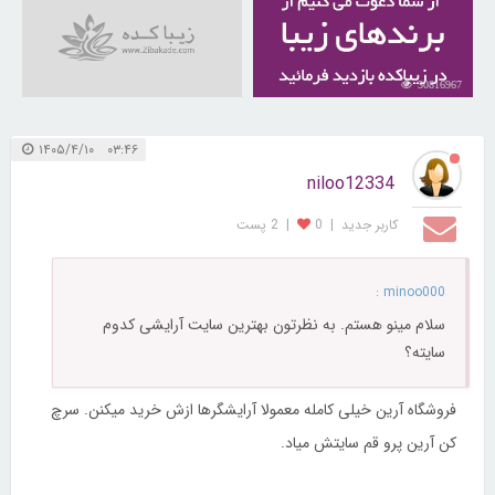
30816967
۰۳:۴۶ ۱۴۰۵/۴/۱۰
niloo12334
کاربر جديد
|
0
|
2 پست
minoo000 :
سلام مینو هستم. به نظرتون بهترین سایت آرایشی کدوم
سایته؟
فروشگاه آرین خیلی کامله معمولا آرایشگرها ازش خرید میکنن. سرچ
کن آرین پرو قم سایتش میاد.