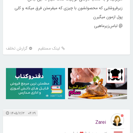
زیرفروشایی که محصولشون با چیزی که میفرستن فرق میکنه و کلی
پول ازمون میگیرن
@ لباس‌زیرماهیی
لینک مستقیم
گزارش تخلف
16877220
30255835
۰۴:۲۹ ۱۴۰۵/۲/۳
Zarei