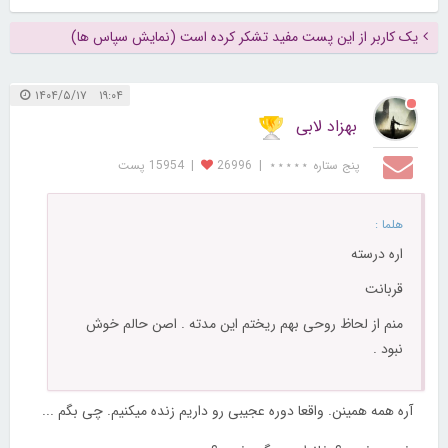
یک کاربر از این پست مفید تشکر کرده است (نمایش سپاس ها)
۱۹:۰۴ ۱۴۰۴/۵/۱۷
بهزاد لابی
پنج ستاره ⋆⋆⋆⋆⋆
|
26996
|
15954 پست
هلما :
اره درسته
قربانت
منم از لحاظ روحی بهم ریختم این مدته . اصن حالم خوش
نبود .
آره همه همینن. واقعا دوره عجیبی رو داریم زنده میکنیم. چی بگم ...